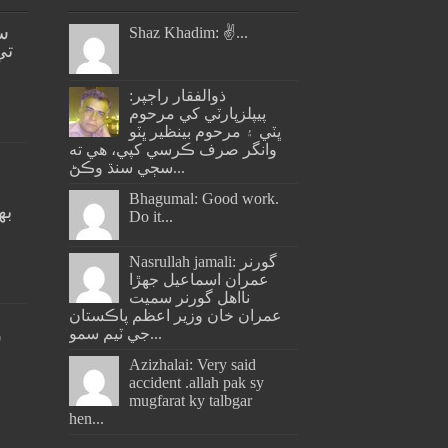
س
Shaz Khadim: ✌️...
تي
ذوالفقار راڄپر:
پيپلزپارٽي کي مرحوم
ڀٽي ۽ مرحوم بينظير ڀٽو
وانگر صرف ڪرسي کپي، هي ته
سڄي سنڌ وڪڻ...
Bhagumal: Good work.
به
Do it...
ج
Nasrullah jamali: گورنر
عمران اسماعيل جھڙا
نااهل گورنر سميت
عمران خان وزير اعظم پاڪستان
جي ٽيم سمو...
س
Azizhalai: Very said
accident .allah pak sy
mugfarat ky talbgar
hen...