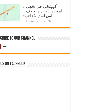
گهوٽڪي جي ڪچي ۾
آپريشن ڏوهارين خلاف ۽
امن امان لاءِ آهي؟
February 12, 2026
cribe to our Channel
 us on Facebook