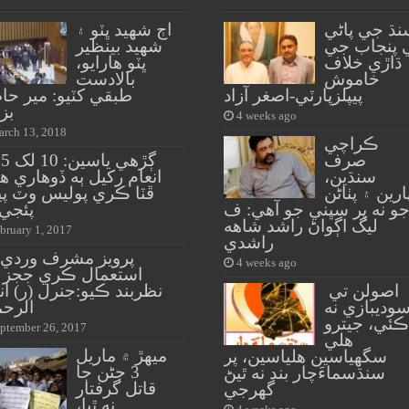
نڌ جي پاڻي
اڄ شهيد ڀٽو ۽
 پنجاب جي
شهيد بينظير
ڌاڙي خلاف
ڀٽو هارايو،
خاموش
بالادست
پيپلزپارٽي-اصغر آزاد
طبقي کٽيو: مير حا
بز
4 weeks ago
rch 13, 2018
ڪراچي
صرف
ڳ
سنڌين،
انعام رکيل ٻه ڏوهاري هٿ
ارين ۽ پٺاڻن
ڦٽا ڪري پوليس وٽ پ
و نه پر سڀني جو آهي: ف
پئجي 
ليگ اڳواڻ راشد شاهه
bruary 1, 2017
راشدي
پرويز مشرف وردي 
4 weeks ago
استعمال ڪري ججز 
اصولن تي
نظربند ڪيو:جنرل (ر) ان
وديبازي نه
الرحم
ڪئي، جيترو
ptember 26, 2017
هلي
ميهڙ ۾ ماريل
سگهياسين هلياسين، پر
3 ڄڻن جا
سنڌسماءَچار بند نه ٿيڻ
قاتل گرفتار
گهرجي
نه ٿيا،