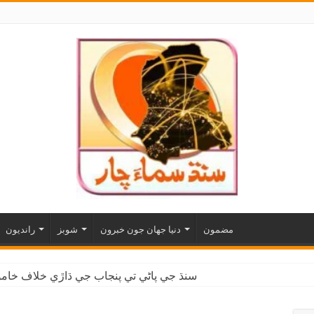
مضمون
دنيا جهان جون خبرون
شوبز
رانديون
سنڌ جي پاڻي تي پنجاب جي ڌاڙي خلاف خاموش