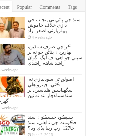
ecent
Popular
Comments
Tags
سنڌ جي پاڻي تي پنجاب جي
ڌاڙي خلاف خاموش
پيپلزپارٽي-اصغر آزاد
4 weeks ago
ڪراچي صرف سنڌين،
بهارين ۽ پٺاڻن جو نه پر
سڀني جو آهي: ف ليگ اڳواڻ
راشد شاهه راشدي
4 weeks ago
اصولن تي سوديبازي نه
ڪئي، جيترو هلي
سگهياسين هلياسين، پر
سنڌسماءَچار بند نه ٿيڻ
گهر
4 weeks ago
سيپڪو، حيسڪو ۽ سنڌ
حڪومت جي نااهلي، سنڌ
جا127 ارب رپيا ٻڏي ويا؟
June 2, 2026