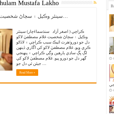
hulam Mustafa Lakho
R
سينئر وڪيل ۽ سڄاڻ شخصيت غلام مصطفيٰ لاکو به وڇڙي ويو…
ڪراچي ( اصغر آزاد سنڌسماءَچار) سينئر
وڪيل ۽ سڄاڻ شخصيت غلام مصطفيٰ لاکو
دل جو دورو/هرٽ اٽيڪ سبب ڪراچي ۾ لاڏاڻو
ڪري ويو. غلام مصطفيٰ لاکو کي اڱاري ڏينهن
لڳ ڀڳ ساڍي ٻارهين وڳي ڪراچي ۾ پنهنجي
گهر دل جو دورو پيو. غلام مصطفيٰ لاکو کي
جيئن ئي دل جو …
Read More »
جي