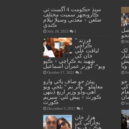
سنڌ حڪومت 4 آگسٽ تي
ڪارونجهر سميت مختلف
ضلعن ۾ معدني وسيلا نيلام
ڪندي
صل
July 29, 2023
1
نجو
” فرزند
Ma
ڪراچي
ڙهي ياسين: 10 لک 5 لک
لياقت علي
يار
خان کي
يش
شهيد به ڪراچي ۾ ڪيو
ويا
ويو“: گورنر عمران اسماعيل
October 17, 2021
1
Fe
جو
پيئڻ جو صاف پاڻي وارو
کي
معاملو ” واٽر بم “ بڻجي ويو
عام
آهي،وڏو وزير اربع ڏينهن
ان
ڪورٽ ۾ پيش ٿئي: سپريم
ڪورٽ
Se
December 5, 2017
1
هزار خان
بجاراڻي کي
هڪ ۽ فريحا