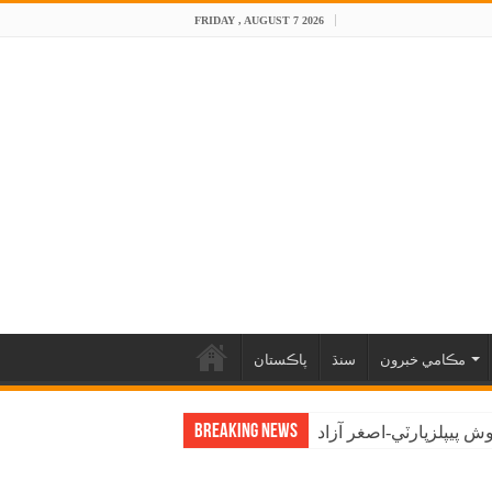
FRIDAY , AUGUST 7 2026
مڪامي خبرون
سنڌ
پاڪستان
Breaking News
 پيپلزپارٽي-اصغر آزاد