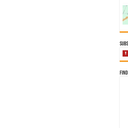
Subs
Find