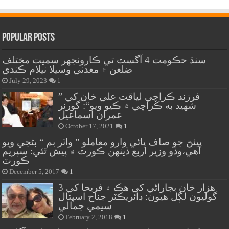
Popular Posts
سنڌ حڪومت 4 آگسٽ تي ڪارونجهر سميت مختلف
ضلعن ۾ معدني وسيلا نيلام ڪندي
July 29, 2023
1
” فرزند ڪراچي لياقت علي خان کي
شهيد به ڪراچي ۾ ڪيو ويو“: گورنر
عمران اسماعيل
October 17, 2021
1
پيئڻ جو صاف پاڻي وارو معاملو ” واٽر بم “ بڻجي ويو
آهي،وڏو وزير اربع ڏينهن ڪورٽ ۾ پيش ٿئي: سپريم
ڪورٽ
December 5, 2017
1
هزار خان بجاراڻي کي هڪ ۽ فريحا کي 3
گوليون لڳل هيون: ڊائريڪٽر جناح اسپتال
سيمي جمالي
February 2, 2018
1