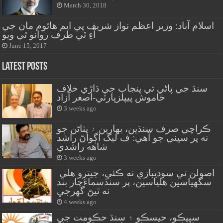
March 30, 2018
اسلام آباد: وزير اعظم نواز شريف پي ايم هائوم مان جي
آءِ ٽي طرف روانو ٿي ويو
June 15, 2017
Latest Posts
سنڌ جي پاڻي تي پنجاب جي ڌاڙي خلاف
خاموش پيپلزپارٽي-اصغر آزاد
3 weeks ago
ڪراچي صرف سنڌين، بهارين ۽ پٺاڻن جو
نه پر سڀني جو آهي: ف ليگ اڳواڻ راشد
شاهه راشدي
3 weeks ago
اصولن تي سوديبازي نه ڪئي، جيترو هلي
سگهياسين هلياسين، پر سنڌسماءَچار بند
نه ٿيڻ گهرجي
4 weeks ago
سيپڪو، حيسڪو ۽ سنڌ حڪومت جي