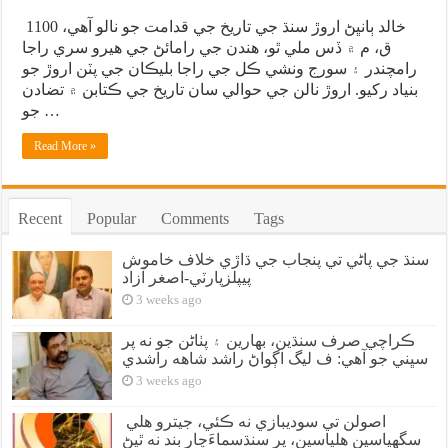
خالد ٻانڀڻ اروڙ سنڌ جي تاريخ جي قدامت جو نالو آهي، 1100
ق، م ۾ ڏس ملي ٿو، هندن جي رامائڻ جي هيرو سري راجا
رامچندر ۽ سورج ونشي ڪل جي راجا بليڪان جي پٽن اروڙ جو
بنياد رکيو. اروڙ نالن جي حوالي سان تاريخ جي ڪتابن ۾ تضادن
جو …
Read More »
Recent
Popular
Comments
Tags
سنڌ جي پاڻي تي پنجاب جي ڌاڙي خلاف خاموش
پيپلزپارٽي-اصغر آزاد
3 weeks ago
ڪراچي صرف سنڌين، بهارين ۽ پٺاڻن جو نه پر
سڀني جو آهي: ف ليگ اڳواڻ راشد شاهه راشدي
3 weeks ago
اصولن تي سوديبازي نه ڪئي، جيترو هلي
سگهياسين هلياسين، پر سنڌسماءَچار بند نه ٿيڻ