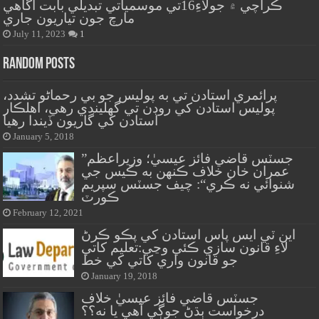
ڪراچي ۾ جولاءِ16تي موسمياتي تبديلي بابت آگاهي
مارچ جون تياريون جاري
July 11, 2023
1
Random Posts
پرائمري استادن تي به پوليس جو بي رحماڻو تشدد،
پوليس استادن کي روڊن تي گهليندي رهي، اهلڪار
استادن کي گاريون ڏيندا رهيا
January 5, 2018
”جسٽس قاضي فائز عيسيٰ؛ وزيراعظم
عمران خان خلاف ڪنهن به ڪيس جي
شنوائي نه ڪري“: چيف جسٽس سپريم
ڪورٽ
February 12, 2021
اين ٽي ايس پاس استادن کي پڪو ڪرڻ
لاءِ قانون سازي ڪئي وڃي:تعليم کاتي
جو قانون واري کاتي کي خط
January 19, 2018
جسٽس قاضي فائز عيسيٰ خلاف
درخواست ٻڌڻ جوڳي آهي يا نه؟؟