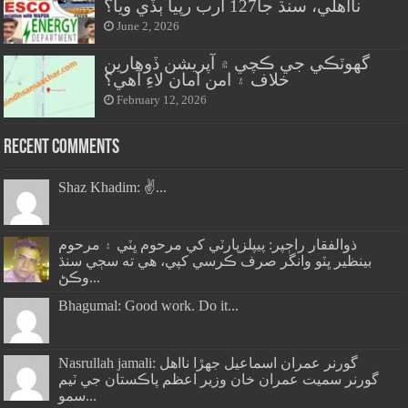
نااهلي، سنڌ جا127 ارب رپيا ٻڏي ويا؟
June 2, 2026
گهوٽڪي جي ڪچي ۾ آپريشن ڏوهارين
خلاف ۽ امن امان لاءِ آهي؟
February 12, 2026
Recent Comments
Shaz Khadim: ✌️...
ذوالفقار راڄپر: پيپلزپارٽي کي مرحوم ڀٽي ۽ مرحوم
بينظير ڀٽو وانگر صرف ڪرسي کپي، هي ته سڄي سنڌ
وڪڻ...
Bhagumal: Good work. Do it...
Nasrullah jamali: گورنر عمران اسماعيل جھڙا نااهل
گورنر سميت عمران خان وزير اعظم پاڪستان جي ٽيم
سمو...