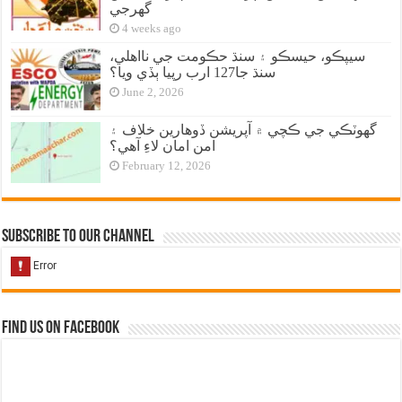
گهرجي
4 weeks ago
سيپڪو، حيسڪو ۽ سنڌ حڪومت جي نااهلي،
سنڌ جا127 ارب رپيا ٻڏي ويا؟
June 2, 2026
گهوٽڪي جي ڪچي ۾ آپريشن ڏوهارين خلاف ۽
امن امان لاءِ آهي؟
February 12, 2026
Subscribe to our Channel
Find us on Facebook