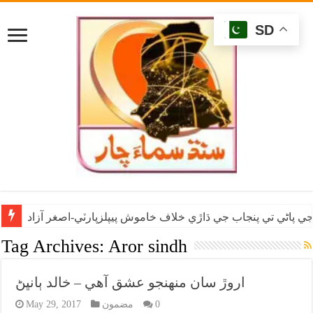
SD
ي پاڻي تي پنجاب جي ڌاڙي خلاف خاموش پيپلزپارٽي-اصغر آزاد
Tag Archives:
Aror sindh
اروڙ سان منهنجو عشق آهي – خالد ٻانڀڻ
0
مضمون
May 29, 2017