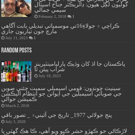
گوليون لڳل هيون: ڊائريڪٽر جناح اسپتال
سيمي جمالي
February 2, 2018
1
ڪراچي ۾ جولاءِ16تي موسمياتي تبديلي بابت آگاهي
مارچ جون تياريون جاري
July 11, 2023
1
Random Posts
پاڪستان جا اڌ کان وڌيڪ پارليامينٽيرينز
شراب پيئن ٿا
July 18, 2023
سينيٽ چونڊون: قومي اسيمبلي سميت چئني صوبن
جي صوبائي اسيمبلين جي ايوانن جو انتظام اليڪشن
ڪميشن حوالي
March 2, 2018
پنج جولائي 1977_ تاريخ جي آئيني۾ _ تصور باقي
July 5, 2020
لاڙڪاڻي جو ڪهڙو حشر ڪيو ويو آهي، ڪا هڪ گهٽي يا