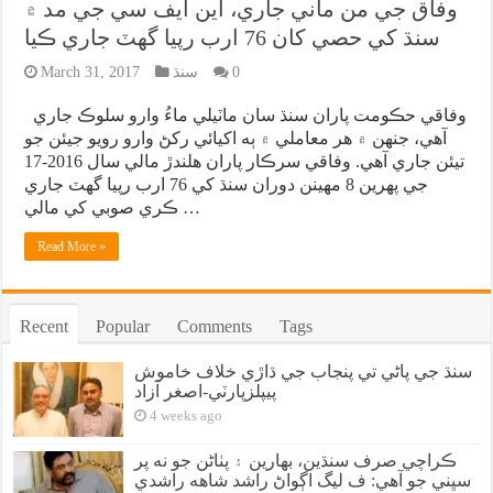
وفاق جي من ماني جاري، اين ايف سي جي مد ۾
سنڌ کي حصي کان 76 ارب رپيا گهٽ جاري ڪيا
0
سنڌ
March 31, 2017
وفاقي حڪومت پاران سنڌ سان ماٽيلي ماءُ وارو سلوڪ جاري
آهي، جنهن ۾ هر معاملي ۾ ٻه اکيائي رکڻ وارو رويو جيئن جو
تيئن جاري آهي. وفاقي سرڪار پاران هلندڙ مالي سال 2016-17
جي پهرين 8 مهينن دوران سنڌ کي 76 ارب رپيا گهٽ جاري
ڪري صوبي کي مالي …
Read More »
Recent
Popular
Comments
Tags
سنڌ جي پاڻي تي پنجاب جي ڌاڙي خلاف خاموش
پيپلزپارٽي-اصغر آزاد
4 weeks ago
ڪراچي صرف سنڌين، بهارين ۽ پٺاڻن جو نه پر
سڀني جو آهي: ف ليگ اڳواڻ راشد شاهه راشدي