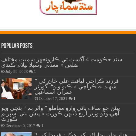
Popular Posts
سنڌ حڪومت 4 آگسٽ تي ڪارونجهر سميت مختلف
ضلعن ۾ معدني وسيلا نيلام ڪندي
July 29, 2023
1
” فرزند ڪراچي لياقت علي خان کي
شهيد به ڪراچي ۾ ڪيو ويو“: گورنر
عمران اسماعيل
October 17, 2021
1
پيئڻ جو صاف پاڻي وارو معاملو ” واٽر بم “ بڻجي ويو
آهي،وڏو وزير اربع ڏينهن ڪورٽ ۾ پيش ٿئي: سپريم
ڪورٽ
December 5, 2017
1
هزار خان بجاراڻي کي هڪ ۽ فريحا کي 3