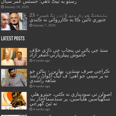
رستو به ٺيڪ ناهي: جسٽس عمر سيال
January 16, 2019
بئنڪنگ ڪورٽ مني لانڊرنگ ڪيس ۾ 23
جنوري تائين ڪا به ڪارروائي نه ڪندي
January 7, 2019
Latest Posts
سنڌ جي پاڻي تي پنجاب جي ڌاڙي خلاف
خاموش پيپلزپارٽي-اصغر آزاد
4 weeks ago
ڪراچي صرف سنڌين، بهارين ۽ پٺاڻن جو
نه پر سڀني جو آهي: ف ليگ اڳواڻ راشد
شاهه راشدي
4 weeks ago
اصولن تي سوديبازي نه ڪئي، جيترو هلي
سگهياسين هلياسين، پر سنڌسماءَچار بند
نه ٿيڻ گهرجي
4 weeks ago