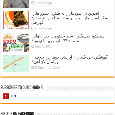
4 weeks ago
اصولن تي سوديبازي نه ڪئي، جيترو هلي
سگهياسين هلياسين، پر سنڌسماءَچار بند نه ٿيڻ
گهرجي
4 weeks ago
سيپڪو، حيسڪو ۽ سنڌ حڪومت جي نااهلي،
سنڌ جا127 ارب رپيا ٻڏي ويا؟
June 2, 2026
گهوٽڪي جي ڪچي ۾ آپريشن ڏوهارين خلاف ۽
امن امان لاءِ آهي؟
February 12, 2026
Subscribe to our Channel
Find us on Facebook