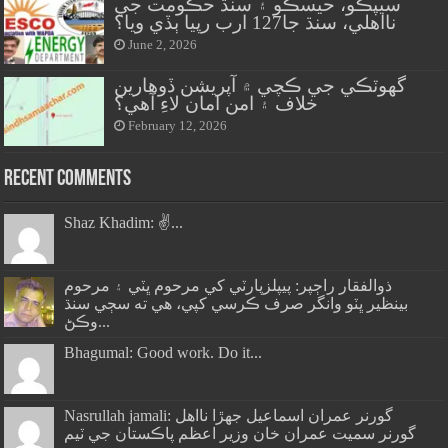
سيپڪو، حيسڪو ۽ سنڌ حڪومت جي
نااهلي، سنڌ جا127 ارب رپيا ٻڏي ويا؟
June 2, 2026
گهوٽڪي جي ڪچي ۾ آپريشن ڏوهارين
خلاف ۽ امن امان لاءِ آهي؟
February 12, 2026
Recent Comments
Shaz Khadim: ✌️...
ذوالفقار راڄپر: پيپلزپارٽي کي مرحوم ڀٽي ۽ مرحوم
بينظير ڀٽو وانگر صرف ڪرسي کپي، هي ته سڄي سنڌ
وڪڻ...
Bhagumal: Good work. Do it...
Nasrullah jamali: گورنر عمران اسماعيل جھڙا نااهل
گورنر سميت عمران خان وزير اعظم پاڪستان جي ٽيم