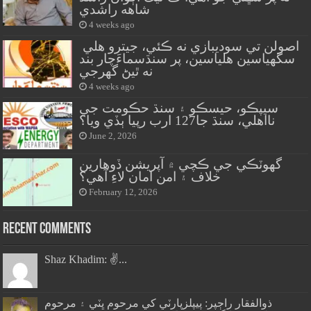
شاهه راشدي
4 weeks ago
اصولن تي سوديبازي نه ڪئي، جيترو هلي
سگهياسين هلياسين، پر سنڌسماءَچار بند
نه ٿيڻ گهرجي
4 weeks ago
سيپڪو، حيسڪو ۽ سنڌ حڪومت جي
نااهلي، سنڌ جا127 ارب رپيا ٻڏي ويا؟
June 2, 2026
گهوٽڪي جي ڪچي ۾ آپريشن ڏوهارين
خلاف ۽ امن امان لاءِ آهي؟
February 12, 2026
Recent Comments
Shaz Khadim: ✌️...
ذوالفقار راڄپر: پيپلزپارٽي کي مرحوم ڀٽي ۽ مرحوم