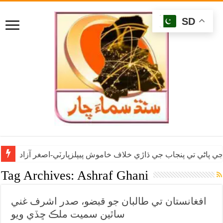
SD
ي پاڻي تي پنجاب جي ڌاڙي خلاف خاموش پيپلزپارٽي-اصغر آزاد
Tag Archives:
Ashraf Ghani
افغانستان تي طالبان جو قبضو، صدر اشرف غني
ساٿين سميت ملڪ ڇڏي ويو