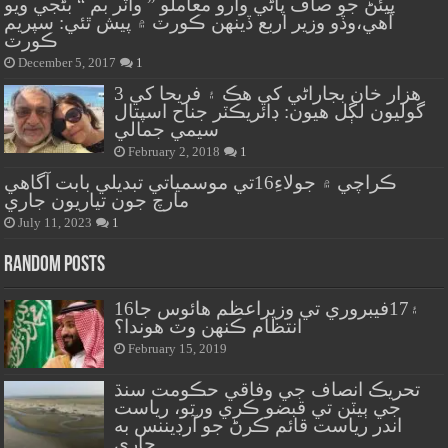
پيئڻ جو صاف پاڻي وارو معاملو ” واٽر بم “ بڻجي ويو
آهي،وڏو وزير اربع ڏينهن ڪورٽ ۾ پيش ٿئي: سپريم
ڪورٽ
December 5, 2017
1
هزار خان بجاراڻي کي هڪ ۽ فريحا کي 3
گوليون لڳل هيون: ڊائريڪٽر جناح اسپتال
سيمي جمالي
February 2, 2018
1
ڪراچي ۾ جولاءِ16تي موسمياتي تبديلي بابت آگاهي
مارچ جون تياريون جاري
July 11, 2023
1
Random Posts
16۽17فيبروري تي وزيراعظم هائوس جا
انتظام ڪنهن وٽ هوندا؟
February 15, 2019
تحريڪ انصاف جي وفاقي حڪومت سنڌ
جي ٻيٽن تي قبضو ڪري ورتو، رياست
اندر رياست قائم ڪرڻ جو آرڊيننس به
جاري