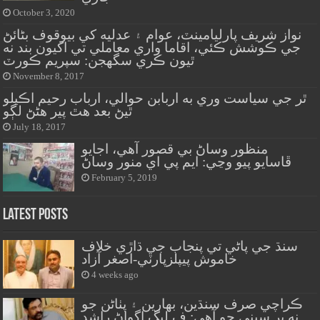
October 3, 2020
نواز شريف پارليامينٽ، عوام ۽ عدليه کي بيوقوف بڻائڻ
جي ڪوشش ڪئي، اقاما واري معاملي تي اکيون بند نه
ٿيون ڪري سگهجن: سپريم ڪورٽ
November 8, 2017
ٿر جي سياست وري به اربابن حوالي، ارباب رحيم اڪيلو
ٿيڻ بعد هٿ پير هڻڻ لڳو
July 18, 2017
منظور وساڻ بي قصور آهي، اجايو
ڦاسايو پيو وڃي: ايم پي اي منور وساڻ
February 5, 2019
Latest Posts
سنڌ جي پاڻي تي پنجاب جي ڌاڙي خلاف
خاموش پيپلزپارٽي-اصغر آزاد
4 weeks ago
ڪراچي صرف سنڌين، بهارين ۽ پٺاڻن جو
نه پر سڀني جو آهي: ف ليگ اڳواڻ راشد