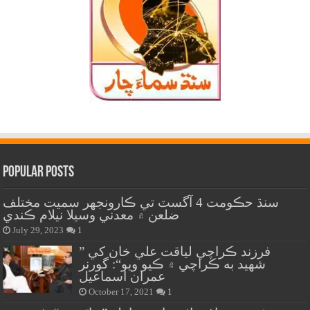
Popular Posts
سنڌ حڪومت 4 آگسٽ تي ڪارونجهر سميت مختلف
ضلعن ۾ معدني وسيلا نيلام ڪندي
July 29, 2023
1
” فرزند ڪراچي لياقت علي خان کي
شهيد به ڪراچي ۾ ڪيو ويو“: گورنر
عمران اسماعيل
October 17, 2021
1