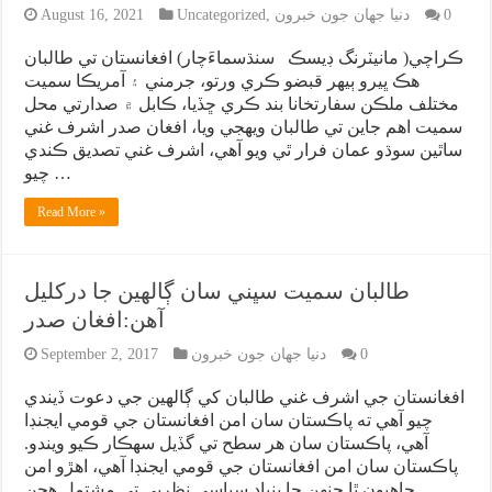
0
دنيا جهان جون خبرون
,
Uncategorized
August 16, 2021
ڪراچي( مانيٽرنگ ڊيسڪ سنڌسماءَچار) افغانستان تي طالبان
هڪ ڀيرو ٻيهر قبضو ڪري ورتو، جرمني ۽ آمريڪا سميت
مختلف ملڪن سفارتخانا بند ڪري ڇڏيا، ڪابل ۾ صدارتي محل
سميت اهم جاين تي طالبان ويهجي ويا، افغان صدر اشرف غني
ساٿين سوڌو عمان فرار ٿي ويو آهي، اشرف غني تصديق ڪندي
چيو …
Read More »
طالبان سميت سڀني سان ڳالهين جا درکليل
آهن:افغان صدر
0
دنيا جهان جون خبرون
September 2, 2017
افغانستان جي اشرف غني طالبان کي ڳالهين جي دعوت ڏيندي
چيو آهي ته پاڪستان سان امن افغانستان جي قومي ايجنڊا
آهي، پاڪستان سان هر سطح تي گڏيل سهڪار ڪيو ويندو.
پاڪستان سان امن افغانستان جي قومي ايجنڊا آهي، اهڙو امن
چاهيون ٿا جنهن جا بنياد سياسي نظريي تي مشتمل هجن. …