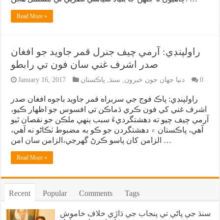
Read More »
راولپنڊي: آرمي چيف جنرل قمر جاويد جو افغان
صدر اشرف غني سان فون تي رابطو
0
دنيا جهان جون خبرون
,
سنڌ
,
پاڪستان
January 16, 2017
راولپنڊي: پاڪ فوج جي سربراه قمر جاويد باجوه افغان صدر
اشرف غني کي فون ڪري ڌماڪن تي افسوس جو اظهار ڪيو،
آرمي چيف چيو ته دهشتگرديءَ سبب ٻنهي ملڪن جو نقصان ٿيو
آهي، پاڪستان ۾ دهشتگردن جو ڪو به مضبوط ٺڪاڻو نه آهي،
الزامن کان پاسو ڪرڻ گهرجي،الزامن سان امن …
Read More »
Recent
Popular
Comments
Tags
سنڌ جي پاڻي تي پنجاب جي ڌاڙي خلاف خاموش