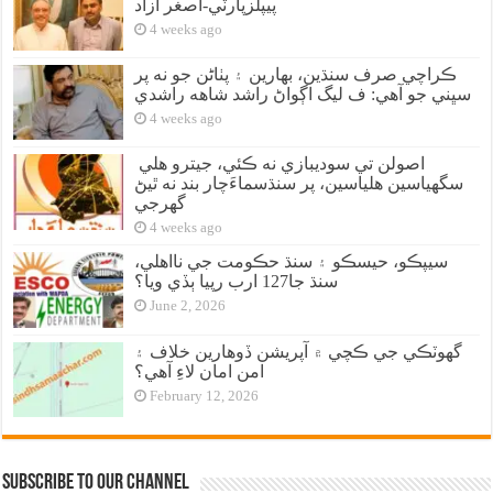
پيپلزپارٽي-اصغر آزاد
4 weeks ago
ڪراچي صرف سنڌين، بهارين ۽ پٺاڻن جو نه پر
سڀني جو آهي: ف ليگ اڳواڻ راشد شاهه راشدي
4 weeks ago
اصولن تي سوديبازي نه ڪئي، جيترو هلي
سگهياسين هلياسين، پر سنڌسماءَچار بند نه ٿيڻ
گهرجي
4 weeks ago
سيپڪو، حيسڪو ۽ سنڌ حڪومت جي نااهلي،
سنڌ جا127 ارب رپيا ٻڏي ويا؟
June 2, 2026
گهوٽڪي جي ڪچي ۾ آپريشن ڏوهارين خلاف ۽
امن امان لاءِ آهي؟
February 12, 2026
Subscribe to our Channel