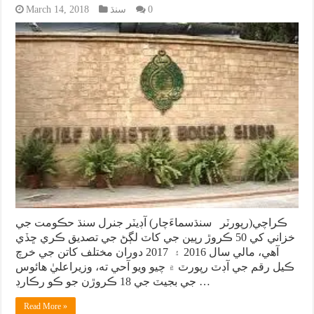
0
سنڌ
March 14, 2018
ڪراچي(رپورٽر سنڌسماءَچار) آڊيٽر جنرل سنڌ حڪومت جي
خزاني کي 50 ڪروڙ رپين جي کاٽ لڳڻ جي تصديق ڪري ڇڏي
آهي، مالي سال 2016 ۽ 2017 دوران مختلف کاتن جي خرچ
ڪيل رقم جي آڊٽ رپورٽ ۾ چيو ويو آحي ته، وزيراعليٰ هائوس
جي بجيٽ جي 18 ڪروڙن جو ڪو رڪارڊ …
Read More »