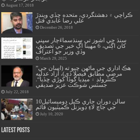
August 17, 2018
ڪراچي ۾ دهشتگردي، متحده ڇڏي ويندڙ
علي رضا عابدي قتل
December 26, 2018
سنڌ جي اشوز تي سنڌسماءَچار سڀني
کان اڳتي، 6 مهينا اڳ خبر جي تصديق،
وڏي وزير جو اعتراف
March 29, 2025
”هڪ اداري جي ماڻهن چيو ته (اسان جي
مرضي مطابق فيصلا ڏي)، آزاد عدليه
ڪنٽرولڊ ۽ ميڊيا گوڏا کوڙي ڇڏيا“.
جسٽس شوڪت عزيز صديقي
July 22, 2018
10سالن دوران جاري ڪيل ڊوميسائيل
جي جاچ لاءِ ڊويزنل ڪميٽيون قائم
July 10, 2020
Latest Posts