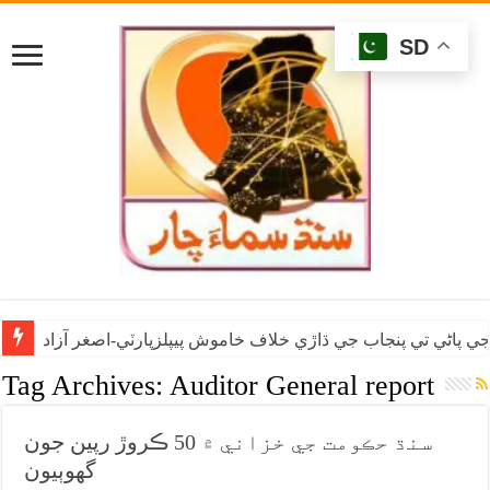
SD
ي پاڻي تي پنجاب جي ڌاڙي خلاف خاموش پيپلزپارٽي-اصغر آزاد
Tag Archives:
Auditor General report
سنڌ حڪومت جي خزاني ۾ 50 ڪروڙ رپين جون
گهوٻيون