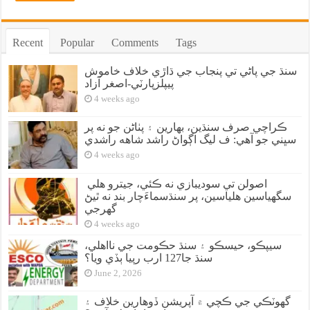
Recent
Popular
Comments
Tags
سنڌ جي پاڻي تي پنجاب جي ڌاڙي خلاف خاموش
پيپلزپارٽي-اصغر آزاد
4 weeks ago
ڪراچي صرف سنڌين، بهارين ۽ پٺاڻن جو نه پر
سڀني جو آهي: ف ليگ اڳواڻ راشد شاهه راشدي
4 weeks ago
اصولن تي سوديبازي نه ڪئي، جيترو هلي
سگهياسين هلياسين، پر سنڌسماءَچار بند نه ٿيڻ
گهرجي
4 weeks ago
سيپڪو، حيسڪو ۽ سنڌ حڪومت جي نااهلي،
سنڌ جا127 ارب رپيا ٻڏي ويا؟
June 2, 2026
گهوٽڪي جي ڪچي ۾ آپريشن ڏوهارين خلاف ۽