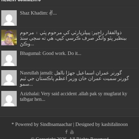
Shaz Khadim: ✌️...
ذوالفقار راڄپر: پيپلزپارٽي کي مرحوم ڀٽي ۽ مرحوم
بينظير ڀٽو وانگر صرف ڪرسي کپي، هي ته سڄي سنڌ
وڪڻ...
Bhagumal: Good work. Do it...
Nasrullah jamali: گورنر عمران اسماعيل جھڙا نااهل
گورنر سميت عمران خان وزير اعظم پاڪستان جي ٽيم
سمو...
Azizhalai: Very said accident .allah pak sy mugfarat ky
talbgar hen...
*
Powered by
Sindhsamaachar
| Designed by
kashifalinoon