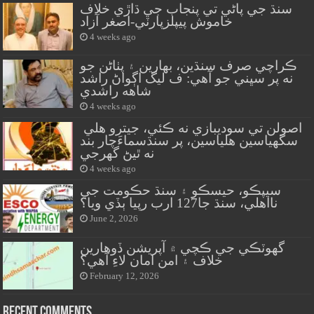
سنڌ جي پاڻي تي پنجاب جي ڌاڙي خلاف
خاموش پيپلزپارٽي-اصغر آزاد
4 weeks ago
ڪراچي صرف سنڌين، بهارين ۽ پٺاڻن جو
نه پر سڀني جو آهي: ف ليگ اڳواڻ راشد
شاهه راشدي
4 weeks ago
اصولن تي سوديبازي نه ڪئي، جيترو هلي
سگهياسين هلياسين، پر سنڌسماءَچار بند
نه ٿيڻ گهرجي
4 weeks ago
سيپڪو، حيسڪو ۽ سنڌ حڪومت جي
نااهلي، سنڌ جا127 ارب رپيا ٻڏي ويا؟
June 2, 2026
گهوٽڪي جي ڪچي ۾ آپريشن ڏوهارين
خلاف ۽ امن امان لاءِ آهي؟
February 12, 2026
Recent Comments