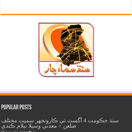
Popular Posts
سنڌ حڪومت 4 آگسٽ تي ڪارونجهر سميت مختلف
ضلعن ۾ معدني وسيلا نيلام ڪندي