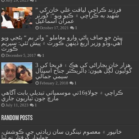
July 29, 2023
1
” فرزند ڪراچي لياقت علي خان کي
شهيد به ڪراچي ۾ ڪيو ويو“: گورنر
عمران اسماعيل
October 17, 2021
1
پيئڻ جو صاف پاڻي وارو معاملو ” واٽر بم “ بڻجي ويو
آهي،وڏو وزير اربع ڏينهن ڪورٽ ۾ پيش ٿئي: سپريم
ڪورٽ
December 5, 2017
1
هزار خان بجاراڻي کي هڪ ۽ فريحا کي 3
گوليون لڳل هيون: ڊائريڪٽر جناح اسپتال
سيمي جمالي
February 2, 2018
1
ڪراچي ۾ جولاءِ16تي موسمياتي تبديلي بابت آگاهي
مارچ جون تياريون جاري
July 11, 2023
1
Random Posts
خانپور ۾ معصوم نينگرن سان زيادتي جي ڪوشش،
جوابدار گرفتار نه ٿيا