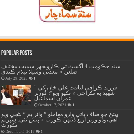
Popular Posts
سنڌ حڪومت 4 آگسٽ تي ڪارونجهر سميت مختلف
ضلعن ۾ معدني وسيلا نيلام ڪندي
July 29, 2023
1
” فرزند ڪراچي لياقت علي خان کي
شهيد به ڪراچي ۾ ڪيو ويو“: گورنر
عمران اسماعيل
October 17, 2021
1
پيئڻ جو صاف پاڻي وارو معاملو ” واٽر بم “ بڻجي ويو
آهي،وڏو وزير اربع ڏينهن ڪورٽ ۾ پيش ٿئي: سپريم
ڪورٽ
December 5, 2017
1