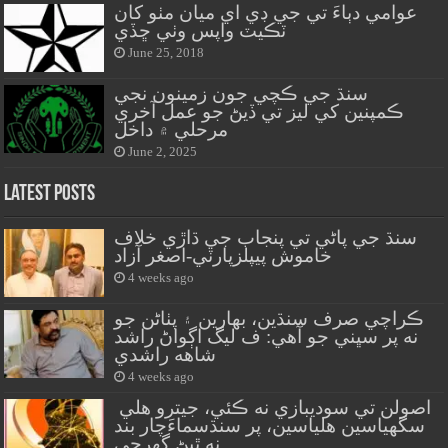
عوامي دٻاءَ تي جي ڊي اي ميان مٺو کان
ٽڪيٽ واپس وٺي ڇڏي
June 25, 2018
سنڌ جي ڪچي جون زمينون نجي
ڪمپنين کي ليز تي ڏيڻ جو عمل آخري
مرحلي ۾ داخل
June 2, 2025
Latest Posts
سنڌ جي پاڻي تي پنجاب جي ڌاڙي خلاف
خاموش پيپلزپارٽي-اصغر آزاد
4 weeks ago
ڪراچي صرف سنڌين، بهارين ۽ پٺاڻن جو
نه پر سڀني جو آهي: ف ليگ اڳواڻ راشد
شاهه راشدي
4 weeks ago
اصولن تي سوديبازي نه ڪئي، جيترو هلي
سگهياسين هلياسين، پر سنڌسماءَچار بند
نه ٿيڻ گهرجي