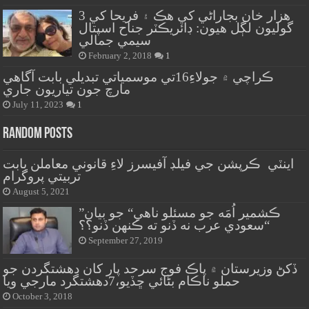
هزار خان بجاراڻي کي هڪ ۽ فريحا کي 3
گوليون لڳل هيون: ڊائريڪٽر جناح اسپتال
سيمي جمالي
February 2, 2018
1
ڪراچي ۾ جولاءِ16تي موسمياتي تبديلي بابت آگاهي
مارچ جون تياريون جاري
July 11, 2023
1
Random Posts
اينٽي ڪرپشن جي فيلڊ آفيسرز لاءِ قانوني معاملن بابت
تربيتي پروگرام
August 5, 2021
”ڪشمير اُمَه جو مسئلو ناهي“ جو بيان
سعودي عرب نه ڏنو ته ڪنهن ڏنو؟؟“
September 27, 2019
ڏکڻ وزيرستان ۾ پاڪ فوج سرحد پار کان دهشتگردن جو
حملو ناڪام بڻائي ڇڏيو،7دهشتگرد مارجي ويا
October 3, 2018