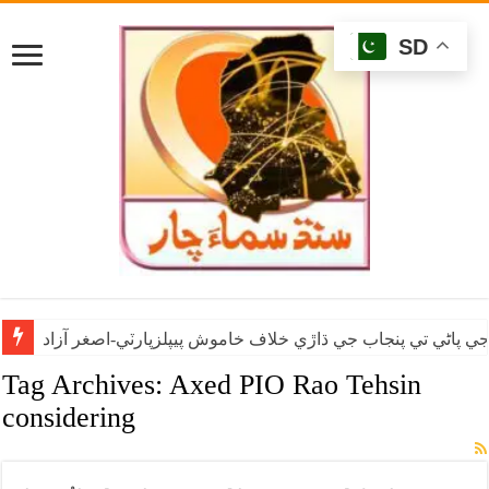
SD
ي پاڻي تي پنجاب جي ڌاڙي خلاف خاموش پيپلزپارٽي-اصغر آزاد
Tag Archives:
Axed PIO Rao Tehsin
considering