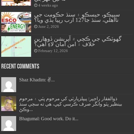
4 weeks ago
سيپڪو، حيسڪو ۽ سنڌ حڪومت جي
نااهلي، سنڌ جا127 ارب رپيا ٻڏي ويا؟
June 2, 2026
گهوٽڪي جي ڪچي ۾ آپريشن ڏوهارين
خلاف ۽ امن امان لاءِ آهي؟
February 12, 2026
Recent Comments
Shaz Khadim: ✌️...
ذوالفقار راڄپر: پيپلزپارٽي کي مرحوم ڀٽي ۽ مرحوم
بينظير ڀٽو وانگر صرف ڪرسي کپي، هي ته سڄي سنڌ
وڪڻ...
Bhagumal: Good work. Do it...