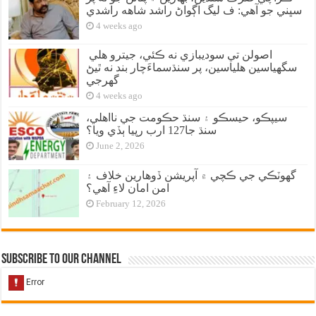
سڀني جو آهي: ف ليگ اڳواڻ راشد شاهه راشدي
4 weeks ago
اصولن تي سوديبازي نه ڪئي، جيترو هلي
سگهياسين هلياسين، پر سنڌسماءَچار بند نه ٿيڻ
گهرجي
4 weeks ago
سيپڪو، حيسڪو ۽ سنڌ حڪومت جي نااهلي،
سنڌ جا127 ارب رپيا ٻڏي ويا؟
June 2, 2026
گهوٽڪي جي ڪچي ۾ آپريشن ڏوهارين خلاف ۽
امن امان لاءِ آهي؟
February 12, 2026
Subscribe to our Channel