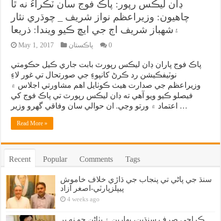
ڊان ليڪس رپور: پاڪ فوج سان ٽڪراءُ نه ٿا
چاهيون: وزيراعظم نواز شريف _ چوڌري نثار
۽شهباز شريف اڄ جي ايڇ ڪيو ويندا: ذريعا
0
پاڪستان
May 1, 2017
پاڪ فوج پاران ڊان ليڪس رپورٽ بابت جاري ڪيل حڪومتي
نوٽيفڪيشن رد ڪرڻ کانپوءِ جي صورتحال تي غور لاءِ
وزيراعظم جي صدارت هيٺ ڪوٺايل اهم مشاورتي اجلاس ۾
فيصلو ڪيو ويو آهي ته ڊان ليڪس رپورٽ تي پاڪ فوج کي
اعتماد ۾ ورتو وڃي. ان حوالي سان وفاقي گهرو وزير …
Read More »
Recent
Popular
Comments
Tags
سنڌ جي پاڻي تي پنجاب جي ڌاڙي خلاف خاموش
پيپلزپارٽي-اصغر آزاد
4 weeks ago
ڪراچي صرف سنڌين، بهارين ۽ پٺاڻن جو نه پر