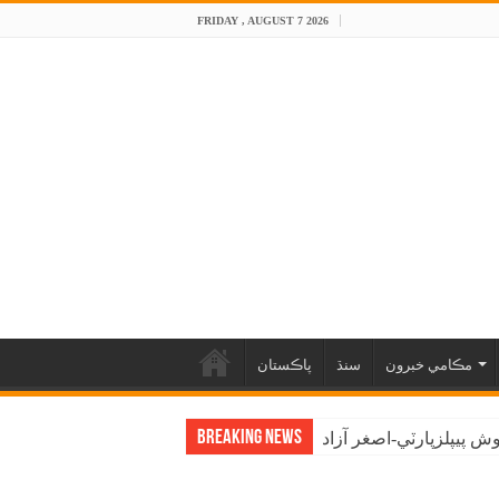
FRIDAY , AUGUST 7 2026
مڪامي خبرون
سنڌ
پاڪستان
Breaking News
 پيپلزپارٽي-اصغر آزاد
اڳواڻ راشد شاهه راشدي