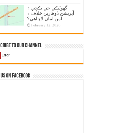
گهوٽڪي جي ڪچي ۾
آپريشن ڏوهارين خلاف ۽
امن امان لاءِ آهي؟
February 12, 2026
cribe to our Channel
 us on Facebook