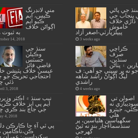
نڌ جي پاڻي
مني لانڊرنگ
 پنجاب جي
ڪيس، ايم
ڌاڙي خلاف
ڪيو ايم
خاموش
اڳواڻن خلاف
پيپلزپارٽي-اصغر آزاد
به ثبوت 
tober 14, 2018
3 weeks ago
ڪراچي
سنڌ جي
صرف
وڪيلن
سنڌين،
جسٽس
ارين ۽ پٺاڻن
قاضي فائز
و نه پر سڀني جو آهي: ف
عيسيٰ خلاف پٽيشن خل
ليگ اڳواڻ راشد شاهه
احتجاجي تحريڪ جو چت
راشدي
ڏئي ڇ
ril 3, 2018
4 weeks ago
اصولن تي
نيب سنڌ ۾ اڪثر وزير
وديبازي نه
ايم پي ايز خلاف ڪرپ
ڪئي، جيترو
جي جاچ بند ڪري ڇ
هلي
y 4, 2018
سگهياسين هلياسين، پر
پي ٽي آءِ جا ڪارڪن دلج
سنڌسماءَچار بند نه ٿيڻ
ڪن،ناڪامين م
گهرجي
سکنداسين: عمران خ