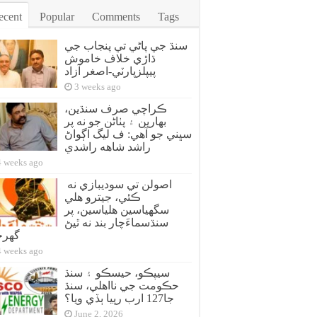
ecent
Popular
Comments
Tags
سنڌ جي پاڻي تي پنجاب جي
ڌاڙي خلاف خاموش
پيپلزپارٽي-اصغر آزاد
3 weeks ago
ڪراچي صرف سنڌين،
بهارين ۽ پٺاڻن جو نه پر
سڀني جو آهي: ف ليگ اڳواڻ
راشد شاهه راشدي
4 weeks ago
اصولن تي سوديبازي نه
ڪئي، جيترو هلي
سگهياسين هلياسين، پر
سنڌسماءَچار بند نه ٿيڻ
گهر
4 weeks ago
سيپڪو، حيسڪو ۽ سنڌ
حڪومت جي نااهلي، سنڌ
جا127 ارب رپيا ٻڏي ويا؟
June 2, 2026