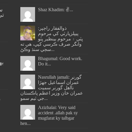
س
Shaz Khadim: ✌️...
تي
ذوالفقار راڄپر:
پيپلزپارٽي کي مرحوم
ڀٽي ۽ مرحوم بينظير ڀٽو
وانگر صرف ڪرسي کپي، هي ته
سڄي سنڌ وڪڻ...
Bhagumal: Good work.
به
Do it...
ج
Nasrullah jamali: گورنر
عمران اسماعيل جھڙا
نااهل گورنر سميت
عمران خان وزير اعظم پاڪستان
جي ٽيم سمو...
س
Azizhalai: Very said
accident .allah pak sy
mugfarat ky talbgar
hen...