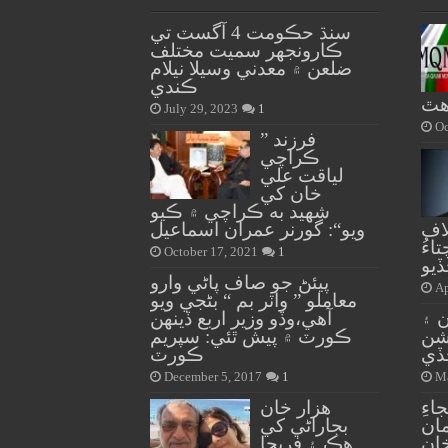
سنڌ حڪومت 4 آگسٽ تي
ڪارونجهر سميت مختلف
ضلعن ۾ معدني وسيلا نيلام
ڪندي
هٿ
July 29, 2023
1
Oc
” فرزند
ڪراچي
لياقت علي
خان کي
شهيد به ڪراچي ۾ ڪيو
اف
ويو“: گورنر عمران اسماعيل
اءُ
October 17, 2021
1
ڏيو
پيئڻ جو صاف پاڻي وارو
Ap
معاملو ” واٽر بم “ بڻجي ويو
ن ۽
آهي،وڏو وزير اربع ڏينهن
شن
ڪورٽ ۾ پيش ٿئي: سپريم
ڏي
ڪورٽ
December 5, 2017
1
Ma
اءِ
هزار خان
ان
بجاراڻي کي
ان
هڪ ۽ فريحا