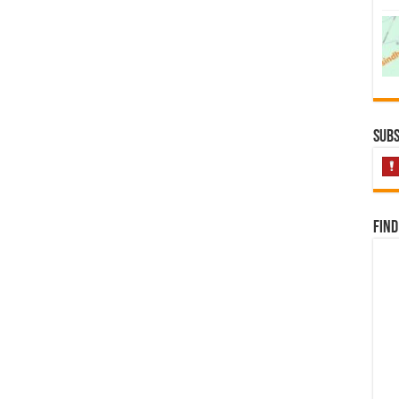
Subs
Find