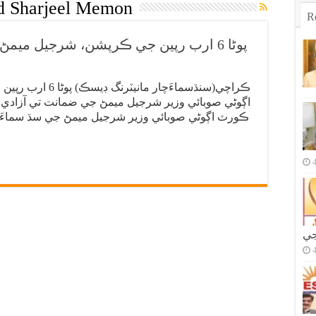
ed Sharjeel Memon
R
پوڻا 6 ارب رپين جي ڪرپشن، شرجيل ميمڻ جي ضمانت واري درخواست رد
ڪراچي(سنڌسماءَچار
اڳوڻي صوبائي وزير شرجيل ميمڻ جي ضمانت تي آزادي و
جي