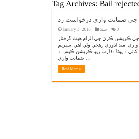
Tag Archives:
Bail reject
0
سنڌ
January 3, 2018
 مانيٽرنگ ڊيسڪ) پوڻا 6 ارب رپين جي ڪرپشن ڪرڻ جي الزام هيٺ گرفتار
اري اميد اڌوري رهجي وئي آهي. سپريم
ڪورٽ اڳوڻي صوبائي وزير شرجيل ميمڻ جي سڌ سماءَ کاتي ۾ پوڻا 6 ارب رپيا ڪرپشن ڪيس ۾
ضمانت واري …
Read More »