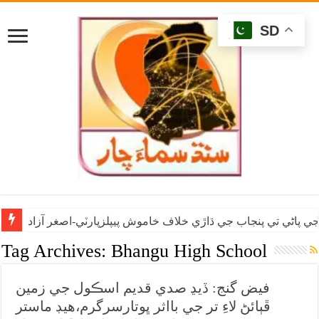
SD
ي پاڻي تي پنجاب جي ڌاڙي خلاف خاموش پيپلزپارٽي-اصغر آزاد
Tag Archives:
Bhangu High School
فيض گنج: ڏيڍ صدي قديم اسڪول جي زمين
ڦٻائڻ لاءِ تر جي بااثر ڀوتارسرگرم،هيڊ ماستر