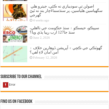
اصولن تي سوديبازي نه ڪئي، جيترو هلي
سگهياسين هلياسين، پر سنڌسماءَچار بند نه ٿيڻ
گهرجي
4 weeks ago
سيپڪو، حيسڪو ۽ سنڌ حڪومت جي نااهلي،
سنڌ جا127 ارب رپيا ٻڏي ويا؟
June 2, 2026
گهوٽڪي جي ڪچي ۾ آپريشن ڏوهارين خلاف ۽
امن امان لاءِ آهي؟
February 12, 2026
Subscribe to our Channel
Find us on Facebook