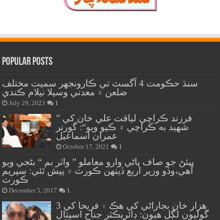
Popular Posts
سنڌ حڪومت 4 آگسٽ تي ڪارونجهر سميت مختلف
ضلعن ۾ معدني وسيلا نيلام ڪندي
July 29, 2023
1
” فرزند ڪراچي لياقت علي خان کي
شهيد به ڪراچي ۾ ڪيو ويو“: گورنر
عمران اسماعيل
October 17, 2021
1
پيئڻ جو صاف پاڻي وارو معاملو ” واٽر بم “ بڻجي ويو
آهي،وڏو وزير اربع ڏينهن ڪورٽ ۾ پيش ٿئي: سپريم
ڪورٽ
December 5, 2017
1
هزار خان بجاراڻي کي هڪ ۽ فريحا کي 3
گوليون لڳل هيون: ڊائريڪٽر جناح اسپتال