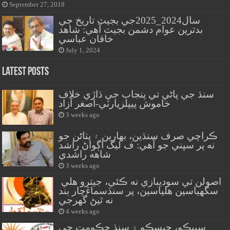
September 27, 2018
سال2024_2025جي بجيٽ تاريخ جي
بدترين عوام دشمن بجيٽ آهي: شاهد
خاقان عباسي
July 1, 2024
Latest Posts
سنڌ جي پاڻي تي پنجاب جي ڌاڙي خلاف
خاموش پيپلزپارٽي-اصغر آزاد
3 weeks ago
ڪراچي صرف سنڌين، بهارين ۽ پٺاڻن جو
نه پر سڀني جو آهي: ف ليگ اڳواڻ راشد
شاهه راشدي
3 weeks ago
اصولن تي سوديبازي نه ڪئي، جيترو هلي
سگهياسين هلياسين، پر سنڌسماءَچار بند
نه ٿيڻ گهرجي
4 weeks ago
سيپڪو، حيسڪو ۽ سنڌ حڪومت جي