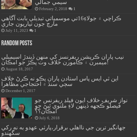
سيمي جمالي
February 2, 2018
1
ڪراچي ۾ جولاءِ16تي موسمياتي تبديلي بابت آگاهي
مارچ جون تياريون جاري
July 11, 2023
1
Random Posts
نيب پاران ڪرپشن ريفرنسز کي منهن ڏيندڙ اسيمبلي
ميمبرن ۽ ڪامورن خلاف وٺ پڪڙ جو امڪان!
August 18, 2017
اين ٽي ايس پاس استادن پاران پڪو نه ڪرڻ خلاف
سڄي سنڌ ۾ احتجاجي مظاهرا
December 1, 2017
نواز شريف خلاف ايون فيلڊ ريفرنس جو
فيصلو ڪجهه ڏينهن لاءِ ملتوي ٿيڻ جو
امڪان؟؟
July 6, 2018
جهانگير ترين جي نااهلي برقرار،پارٽي عهدو به نه رکي
سگهندو