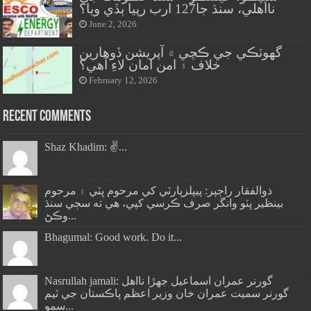
نااهلي، سنڌ جا127 ارب رپيا ٻڏي ويا؟
June 2, 2026
گهوٽڪي جي ڪچي ۾ آپريشن ڏوهارين
خلاف ۽ امن امان لاءِ آهي؟
February 12, 2026
Recent Comments
Shaz Khadim: ✌️...
ذوالفقار راڄپر: پيپلزپارٽي کي مرحوم ڀٽي ۽ مرحوم
بينظير ڀٽو وانگر صرف ڪرسي کپي، هي ته سڄي سنڌ
وڪڻ...
Bhagumal: Good work. Do it...
Nasrullah jamali: گورنر عمران اسماعيل جھڙا نااهل
گورنر سميت عمران خان وزير اعظم پاڪستان جي ٽيم
سمو...