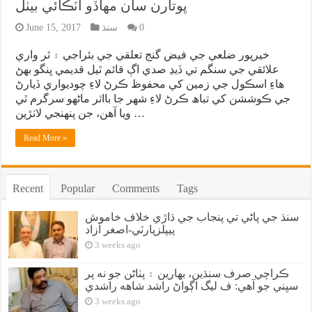
ڀوتارن سان مهاڏو اٽڪائي بيٺل
0
سنڌ
June 15, 2017
خيرپور ضلعي جي فيض گنج تعلقي جي بئراجي ۽ ٿر واري
علائقي جي سنگم تي ڏيڍ صدي اڳ قائم ٿيل قديمي ڀنگو بهڻ
هاءِ اسڪول جي زمين کي محفوظ ڪرڻ لاءِ چوديواري ڏيارڻ
جي ڪوششن کي تباھ ڪرڻ لاءِ شهر جا بااثر ماڻهو سرگرم ٿي
ويا آهن، جن پنهنجي لاٺڙين …
Read More »
Recent
Popular
Comments
Tags
سنڌ جي پاڻي تي پنجاب جي ڌاڙي خلاف خاموش
پيپلزپارٽي-اصغر آزاد
3 weeks ago
ڪراچي صرف سنڌين، بهارين ۽ پٺاڻن جو نه پر
سڀني جو آهي: ف ليگ اڳواڻ راشد شاهه راشدي
3 weeks ago