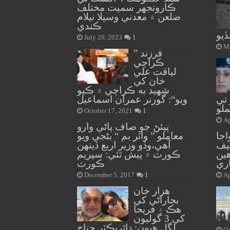
ڪارونجهر سميت مختلف
ضلعن ۾ معدني وسيلا نيلام
ڪندي
يو
July 29, 2023
1
Ma
” فرزند
ڪراچي
لياقت علي
خان کي
شهيد به ڪراچي ۾ ڪيو
تي
ويو“: گورنر عمران اسماعيل
لو
October 17, 2021
1
Ap
پيئڻ جو صاف پاڻي وارو
جا
معاملو ” واٽر بم “ بڻجي ويو
يف
آهي،وڏو وزير اربع ڏينهن
ين
ڪورٽ ۾ پيش ٿئي: سپريم
ري
ڪورٽ
December 5, 2017
1
Ap
هزار خان
بجاراڻي کي
هڪ ۽ فريحا
کي 3 گوليون
لڳل هيون: ڊائريڪٽر جناح