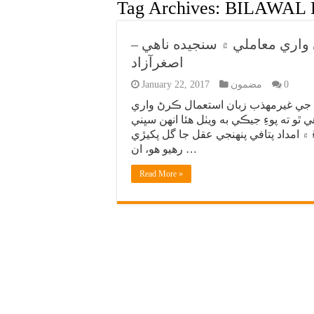
Tag Archives:
BILAWAL 
واري معاملي ۾ سنجيده ناهي –
اصغرآزاد
0
مضمون
January 22, 2017
في جي غيرمهذب زبان استعمال ڪرڻ واري
 ته پوءِ جيڪي به ويٺل هئا انهن سڀني
امداد پتافي پنهنجي عقل جا گل پکيڙي
رهيو هو، ان …
Read More »