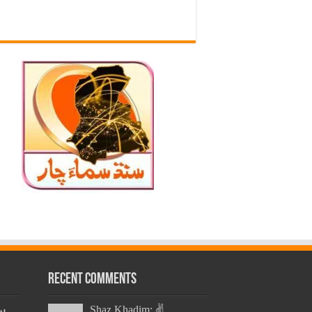
Recent Comments
س
Shaz Khadim: ✌️...