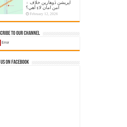
آپريشن ڏوهارين خلاف ۽
امن امان لاءِ آهي؟
February 12, 2026
cribe to our Channel
 us on Facebook