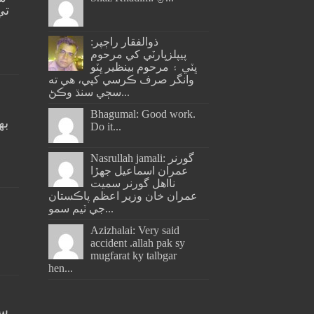
تي
ذوالفقار راڄپر:
پيپلزپارٽي کي مرحوم
ڀٽي ۽ مرحوم بينظير ڀٽو
وانگر صرف ڪرسي کپي، هي ته
سڄي سنڌ وڪڻ...
Bhagumal: Good work.
به
Do it...
ج
Nasrullah jamali: گورنر
عمران اسماعيل جھڙا
نااهل گورنر سميت
عمران خان وزير اعظم پاڪستان
جي ٽيم سمو...
Azizhalai: Very said
accident .allah pak sy
mugfarat ky talbgar
hen...
سن