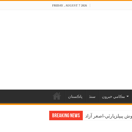
FRIDAY , AUGUST 7 2026
مڪامي خبرون
سنڌ
پاڪستان
Breaking News
 پيپلزپارٽي-اصغر آزاد