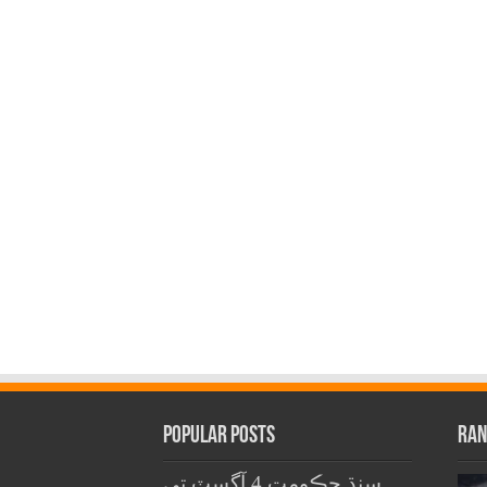
Popular Posts
Ran
سنڌ حڪومت 4 آگسٽ تي