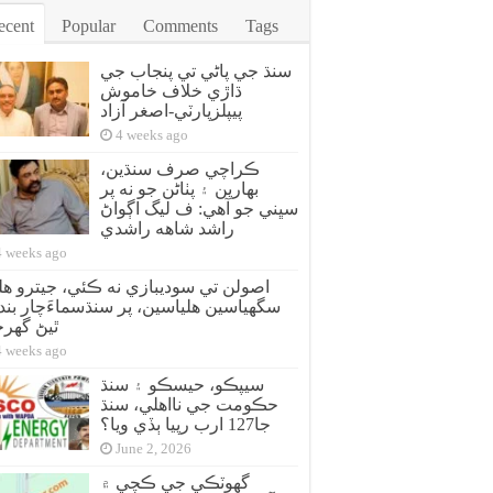
ecent
Popular
Comments
Tags
سنڌ جي پاڻي تي پنجاب جي
ڌاڙي خلاف خاموش
پيپلزپارٽي-اصغر آزاد
4 weeks ago
ڪراچي صرف سنڌين،
بهارين ۽ پٺاڻن جو نه پر
سڀني جو آهي: ف ليگ اڳواڻ
راشد شاهه راشدي
4 weeks ago
سگهياسين هلياسين، پر سنڌسماءَچار بند 
ٿيڻ گهر
4 weeks ago
سيپڪو، حيسڪو ۽ سنڌ
حڪومت جي نااهلي، سنڌ
جا127 ارب رپيا ٻڏي ويا؟
June 2, 2026
گهوٽڪي جي ڪچي ۾