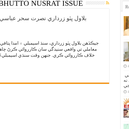
BHUTTO NUSRAT ISSUE
R
بلاول ڀٽو زرداري نصرت سحر عباسي 
جيڪڏهن بلاول ڀٽو زرداري، سنڌ اسيمبلي ۾ امدا پتا
معاملي تي واقعي سنيدگي سان ڪارروائي ڪرڻ چاهي ٿو
خلاف ڪارروائي ڪري. جنهن وقت سنڌي اسيمبليءَ ۾ 
اصولن تي سوديبازي نه ڪئي، جيترو هلي
نه
جي