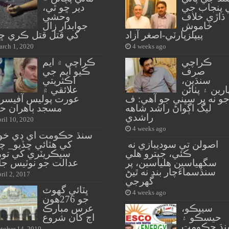
 پنجاب جي
دير ڇو ٿي،
ڌاڙي خلاف
وحشي
خاموش
جوابدار زال
پيپلزپارٽي-اصغر آزاد
کي قتل قتل ڪري ڇڏ
rch 1, 2020
4 weeks ago
ڪراچي
ڪراچي ۾ ايم
صرف
ڪيو ايم جي
سنڌين،
اڪثريتي
ارين ۽ پٺاڻن
علائقي ۾
و نه پر سڀني جو آهي: ف
عورت پوليس آفيسر 
ليگ اڳواڻ راشد شاهه
مسجد ٻاهران حم
راشدي
ril 10, 2020
4 weeks ago
سنڌ حڪومت اي ڊي خوا
اصولن تي سوديبازي نه
کي هٽائي ڇڏيو_ چ
ڪئي، جيترو هلي
سيڪريٽري کي توه
سگهياسين هلياسين، پر
عدالت جو نوٽيس جا
سنڌسماءَچار بند نه ٿيڻ
ril 2, 2017
گهرجي
ڀٽائي گهوٽ
4 weeks ago
جو 276هون
سيپڪو،
عرس مبارڪ
حيسڪو ۽
اڄ کان شروع
ڌ حڪومت