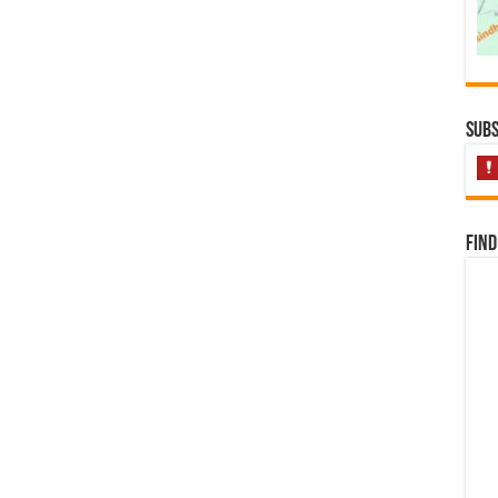
Subs
Find