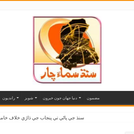
مضمون
دنيا جهان جون خبرون
شوبز
رانديون
سنڌ جي پاڻي تي پنجاب جي ڌاڙي خلاف خاموش