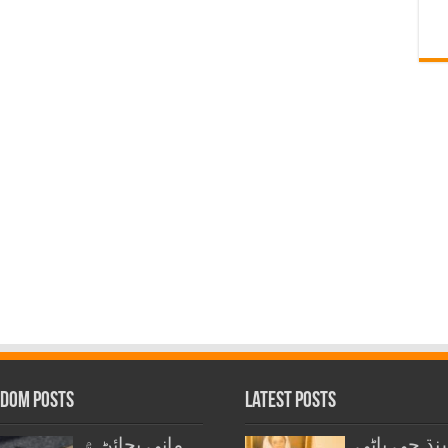
dom Posts
Latest Posts
نڌ جي پاڻي
ماني پچائڻ ۾