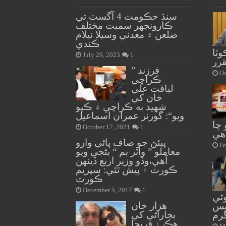
سنڌ حڪومت 4 آگسٽ تي
ڪارونجهر سميت مختلف
ضلعن ۾ معدني وسيلا نيلام
ڪندي
ٽا
July 29, 2023
1
رر
” فرزند
Oc
ڪراچي
لياقت علي
خان کي
شهيد به ڪراچي ۾ ڪيو
ويو“: گورنر عمران اسماعيل
 ڇا
October 17, 2021
1
هي
پيئڻ جو صاف پاڻي وارو
Fe
معاملو ” واٽر بم “ بڻجي ويو
آهي،وڏو وزير اربع ڏينهن
ڪورٽ ۾ پيش ٿئي: سپريم
ڪورٽ
December 5, 2017
1
وڻي
هزار خان
فتاب ڦل
بجاراڻي کي
گرم
هڪ ۽ فريحا