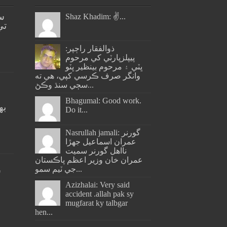
س
Shaz Khadim: ✌️...
تي
ذوالفقار راڄپر:
پيپلزپارٽي کي مرحوم
ڀٽي ۽ مرحوم بينظير ڀٽو
وانگر صرف ڪرسي کپي، هي ته
سڄي سنڌ وڪڻ...
Bhagumal: Good work.
به
Do it...
ج
Nasrullah jamali: گورنر
عمران اسماعيل جھڙا
نااهل گورنر سميت
عمران خان وزير اعظم پاڪستان
جي ٽيم سمو...
س
Azizhalai: Very said
accident .allah pak sy
mugfarat ky talbgar
hen...