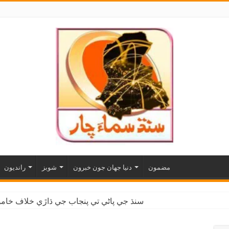
مضمون
دنيا جهان جون خبرون
شوبز
رانديون
سنڌ جي پاڻي تي پنجاب جي ڌاڙي خلاف خاموش