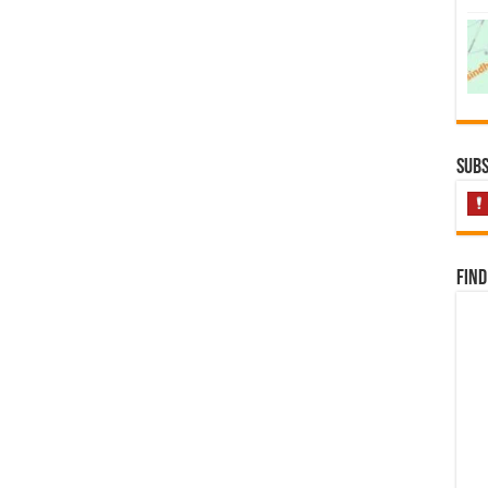
Subs
Find