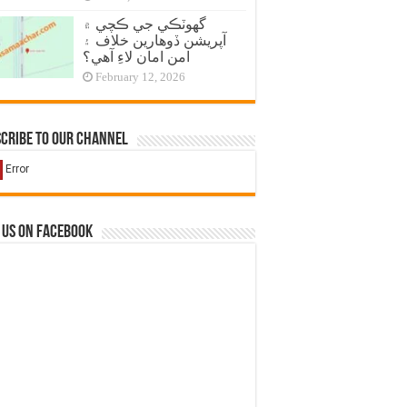
گهوٽڪي جي ڪچي ۾
آپريشن ڏوهارين خلاف ۽
امن امان لاءِ آهي؟
February 12, 2026
cribe to our Channel
 us on Facebook