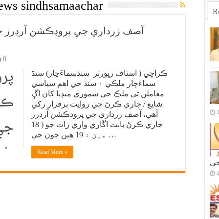
ews sindhsamaachar
R
آصف زرداري جي پروڊڪشن آرڊرز جي
0
ڪراچي ( اسٽاف رپورٽر سنڌسماءَچار) سنڌ
سماءَچار ملڪي ۽ سنڌ جي اهم سياسي
معاملن تي ملڪ جي سموري ميڊيا کان اڳ
شايع / جاري ڪرڻ جي روايت برقرار رکي
آهي، آصف زرداري جي پروڊڪشن آرڊرز
جاري ڪرڻ بابت اڱاري واري رات جو ( 18
هين ۽ 19 هين جون جي …
Read More »
جي