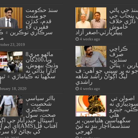
نڌ جي پاڻي
سنڌ حڪومت
 پنجاب جي
جو مثبت
ڌاڙي خلاف
قدم، کدڙن
خاموش
فقيرن لاءِ
پيپلزپارٽي-اصغر آزاد
سرڪاري نوڪرين ۾ ڪو
مق
4 weeks ago
tober 23, 2019
ڪراچي
صرف
8ماڻهو مري
سنڌين،
ويا،200کان
ارين ۽ پٺاڻن
وڌيڪ بيهوش،
و نه پر سڀني جو آهي: ف
ادارا ٻڌائي نه
ليگ اڳواڻ راشد شاهه
سگهيا ته ڪياماڙي ۾ ٿيو
راشدي
آ
bruary 18, 2020
4 weeks ago
اصولن تي
بااثر سياسي
وديبازي نه
شخصيت ۽
ڪئي، جيترو
سيڪيٽري
هلي
صحت، سول
سگهياسين هلياسين، پر
اسپتال حيدرآباد جي اڳ
سنڌسماءَچار بند نه ٿيڻ
اَي ايم ايس(AMS)آ
گهرجي
کي بچائڻ لاءِ سر