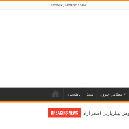
SUNDAY , AUGUST 9 2026
مڪامي خبرون
سنڌ
پاڪستان
Breaking News
 پيپلزپارٽي-اصغر آزاد