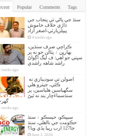
ecent
Popular
Comments
Tags
سنڌ جي پاڻي تي پنجاب جي
ڌاڙي خلاف خاموش
پيپلزپارٽي-اصغر آزاد
4 weeks ago
ڪراچي صرف سنڌين،
بهارين ۽ پٺاڻن جو نه پر
سڀني جو آهي: ف ليگ اڳواڻ
راشد شاهه راشدي
4 weeks ago
اصولن تي سوديبازي نه
ڪئي، جيترو هلي
سگهياسين هلياسين، پر
سنڌسماءَچار بند نه ٿيڻ
گهر
4 weeks ago
سيپڪو، حيسڪو ۽ سنڌ
حڪومت جي نااهلي، سنڌ
جا127 ارب رپيا ٻڏي ويا؟
June 2, 2026