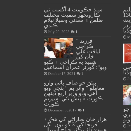
ليم
سنڌ حڪومت 4 آگسٽ تي
ي ۾ ڀرتي ڪيل 130
ڪارونجهر سميت مختلف
پٽ
ضلعن ۾ معدني وسيلا نيلام
رڊر
ڪندي
يا
July 29, 2023
1
Ma
” فرزند
ڪراچي
لياقت علي
خان کي
شهيد به ڪراچي ۾ ڪيو
جي
ويو“: گورنر عمران اسماعيل
ڏيا
October 17, 2021
1
Ju
پيئڻ جو صاف پاڻي وارو
معاملو ” واٽر بم “ بڻجي ويو
آهي،وڏو وزير اربع ڏينهن
ڪورٽ ۾ پيش ٿئي: سپريم
ڪورٽ
جو
December 5, 2017
1
دري
هزار خان بجاراڻي کي هڪ ۽
ويو
فريحا کي 3 گوليون لڳل
Ja
هيون: ڊائريڪٽر جناح اسپتال