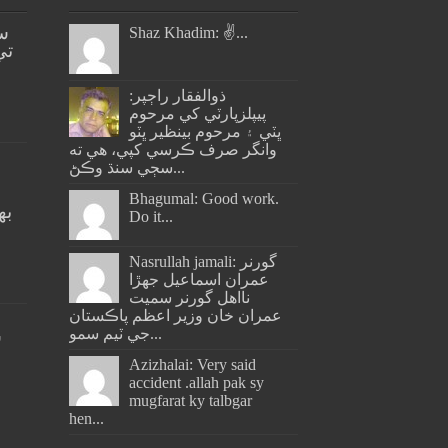
س
Shaz Khadim: ✌️...
تي
ذوالفقار راڄپر:
پيپلزپارٽي کي مرحوم
ڀٽي ۽ مرحوم بينظير ڀٽو
وانگر صرف ڪرسي کپي، هي ته
سڄي سنڌ وڪڻ...
Bhagumal: Good work.
به
Do it...
ج
Nasrullah jamali: گورنر
عمران اسماعيل جھڙا
نااهل گورنر سميت
عمران خان وزير اعظم پاڪستان
جي ٽيم سمو...
س
Azizhalai: Very said
accident .allah pak sy
mugfarat ky talbgar
hen...