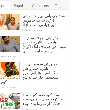
ecent
Popular
Comments
Tags
سنڌ جي پاڻي تي پنجاب جي
ڌاڙي خلاف خاموش
پيپلزپارٽي-اصغر آزاد
4 weeks ago
ڪراچي صرف سنڌين،
بهارين ۽ پٺاڻن جو نه پر
سڀني جو آهي: ف ليگ اڳواڻ
راشد شاهه راشدي
4 weeks ago
اصولن تي سوديبازي نه
ڪئي، جيترو هلي
سگهياسين هلياسين، پر
سنڌسماءَچار بند نه ٿيڻ
گهر
4 weeks ago
سيپڪو، حيسڪو ۽ سنڌ
حڪومت جي نااهلي، سنڌ
جا127 ارب رپيا ٻڏي ويا؟
June 2, 2026