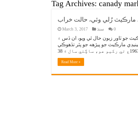
Tag Archives:
canady mark
مارڪيٽ رُلي وئي، حالت خراب
0
سنڌ
March 3, 2017
يٽ جو ٽاور زبون حال ٿي ويو، ان ڏس ۾
نيڊي مارڪيٽ جو پيڙهه جو پٿر تڏهوڪي
Read More »