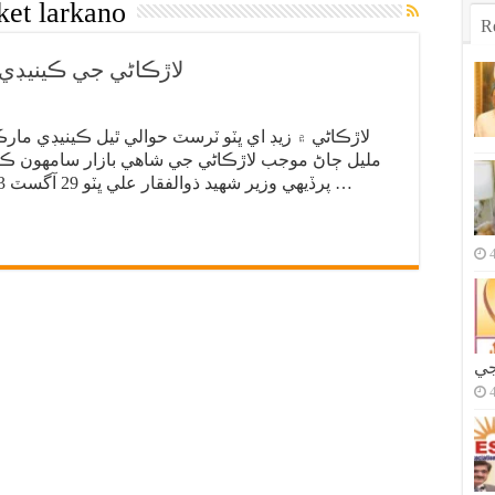
et larkano
R
لاڙڪاڻي جي ڪينيڊي 
لاڙڪاڻي ۾ زيڊ اي ڀٽو ٽرسٽ حوالي ٿيل ڪينيڊي مارڪ
مليل ڄاڻ موجب لاڙڪاڻي جي شاهي بازار سامهون ڪي
پرڏيهي وزير شهيد ذوالفقار علي ڀٽو 29 آگسٽ 1963ع تي رکيو هو، ساڳئي سال ۾ 38 …
جي