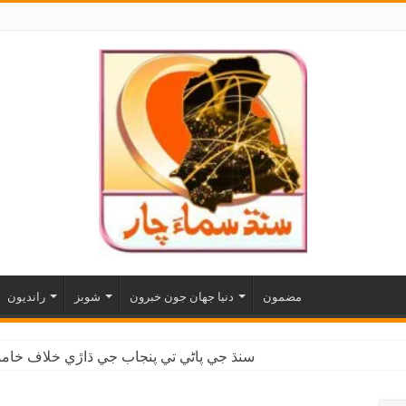
مضمون
دنيا جهان جون خبرون
شوبز
رانديون
سنڌ جي پاڻي تي پنجاب جي ڌاڙي خلاف خاموش