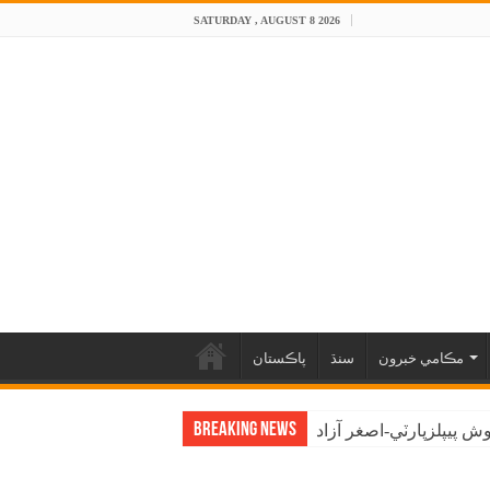
SATURDAY , AUGUST 8 2026
مڪامي خبرون
سنڌ
پاڪستان
Breaking News
 پيپلزپارٽي-اصغر آزاد