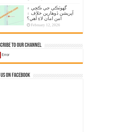
گهوٽڪي جي ڪچي ۾
آپريشن ڏوهارين خلاف ۽
امن امان لاءِ آهي؟
February 12, 2026
cribe to our Channel
 us on Facebook