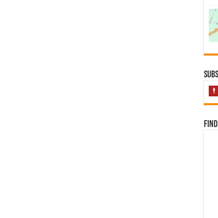
Subs
Find