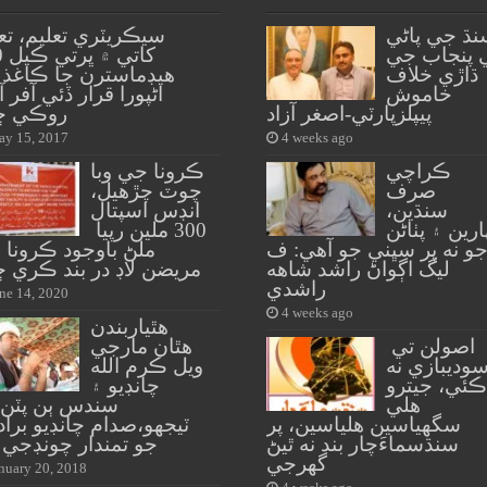
نڌ جي پاڻي
سيڪريٽري تعليم، تع
 پنجاب جي
کات
ڌاڙي خلاف
هيڊماسترن جا ڪاغذ 
خاموش
اڻپورا قرار ڏئي آفر آ
پيپلزپارٽي-اصغر آزاد
روڪي ڇڏ
y 15, 2017
4 weeks ago
ڪراچي
ڪرونا جي وبا
صرف
چوٽ چڙهيل،
سنڌين،
انڊس اسپتال
ارين ۽ پٺاڻن
300 ملين رپيا
و نه پر سڀني جو آهي: ف
ملڻ باوجود ڪرونا 
ليگ اڳواڻ راشد شاهه
مريضن لاڊ در بند ڪري ڇ
راشدي
ne 14, 2020
4 weeks ago
هٿياربندن
اصولن تي
هٿان مارجي
وديبازي نه
ويل ڪرم الله
ڪئي، جيترو
چانڊيو ۽
هلي
سندس ٻن پٽن 
سگهياسين هلياسين، پر
ٽيجهو،صدام چانڊيو برا
سنڌسماءَچار بند نه ٿيڻ
جو تمندار چونڊجي 
گهرجي
nuary 20, 2018