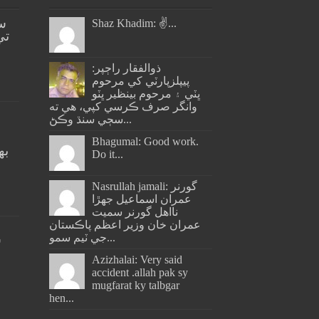
س
Shaz Khadim: ✌️...
تي
ذوالفقار راڄپر:
پيپلزپارٽي کي مرحوم
ڀٽي ۽ مرحوم بينظير ڀٽو
وانگر صرف ڪرسي کپي، هي ته
سڄي سنڌ وڪڻ...
Bhagumal: Good work.
به
Do it...
ج
Nasrullah jamali: گورنر
عمران اسماعيل جھڙا
نااهل گورنر سميت
عمران خان وزير اعظم پاڪستان
جي ٽيم سمو...
س
Azizhalai: Very said
accident .allah pak sy
mugfarat ky talbgar
hen...