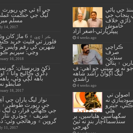
نڌ جي پاڻي
جي آءِ ٽي جي رپورٽ ۽
 پنجاب جي
ليگ جي حڪمت عملي
ڌاڙي خلاف
مسلم ميرا
خاموش
ly 14, 2017
پيپلزپارٽي-اصغر آزاد
ڪراچي ۾ 6 ماڙ کان
4 weeks ago
فلورز تي فليٽ خريد ڪند
ڪراچي
شهرين کي رقم واپس ڪ
صرف
وڃي: سپريم ڪو
سنڌين،
nuary 16, 2018
ارين ۽ پٺاڻن
ڏکڻ وزيرستان: گورنم
و نه پر سڀني جو آهي: ف
ڊگري ڪاليج وانا ۾ او
ليگ اڳواڻ راشد شاهه
باهه لڳي وئي، باهه
راشدي
ضابطو نه 
4 weeks ago
nuary 18, 2017
اصولن تي
نواز ليگ پاران جي آءِ
وديبازي نه
جي رپورٽ طوطي ۽ مي
ڪئي، جيترو
جي ڪهاڻي قرار، ن ليگ ن
هلي
شريف ۽ چوڌري نثار 
سگهياسين هلياسين، پر
گروپن ۾ ورهائجي وئي: ذر
سنڌسماءَچار بند نه ٿيڻ
گهرجي
ly 11, 2017