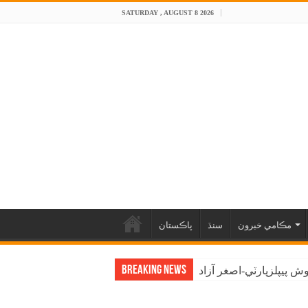
SATURDAY , AUGUST 8 2026
مڪامي خبرون
سنڌ
پاڪستان
Breaking News
 پيپلزپارٽي-اصغر آزاد