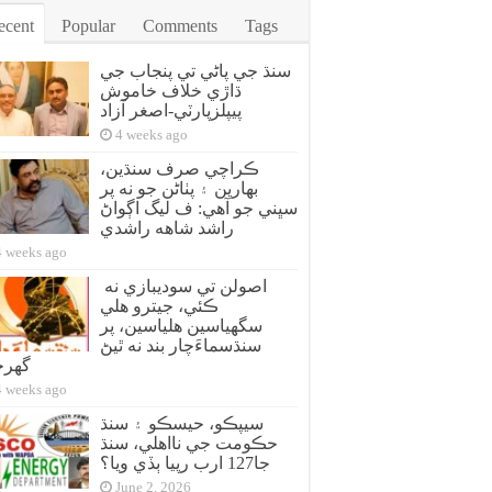
ecent
Popular
Comments
Tags
سنڌ جي پاڻي تي پنجاب جي
ڌاڙي خلاف خاموش
پيپلزپارٽي-اصغر آزاد
4 weeks ago
ڪراچي صرف سنڌين،
بهارين ۽ پٺاڻن جو نه پر
سڀني جو آهي: ف ليگ اڳواڻ
راشد شاهه راشدي
4 weeks ago
اصولن تي سوديبازي نه
ڪئي، جيترو هلي
سگهياسين هلياسين، پر
سنڌسماءَچار بند نه ٿيڻ
گهر
4 weeks ago
سيپڪو، حيسڪو ۽ سنڌ
حڪومت جي نااهلي، سنڌ
جا127 ارب رپيا ٻڏي ويا؟
June 2, 2026