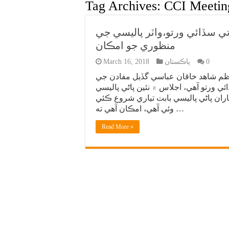
Tag Archives:
CCI Meetin
 سي آءِ جو اجلاس 21 مارچ تي سڏائي ورتو،واٽر پاليسي جي
منظوري جو امڪان
0
پاڪستان
March 16, 2018
عظم شاهد خاقان عباسي گڏيل مفادن جي
س 21 هين مارچ تي سڏائي ورتو آهي، اجلاس ۾ نئين پاڻي پاليسي
ران پاڻي پاليسي بابت تياري شروع ڪئي
وئي آهي، امڪان آهي ته …
Read More »