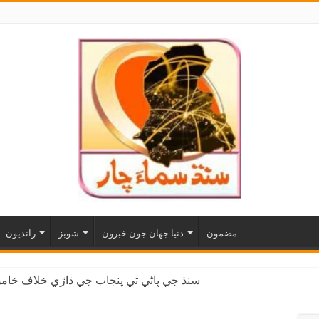
مضمون
دنيا جهان جون خبرون
شوبز
رانديون
سنڌ جي پاڻي تي پنجاب جي ڌاڙي خلاف خاموش