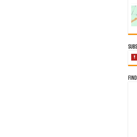
Subs
Find