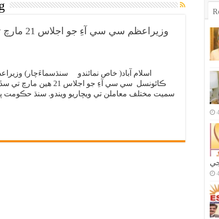
g
R
وزيراعظم سي
اسلام آباد( خاص نمائندو سنڌسماءَچار) وزيرا
ڪائونسل سي سي آءِ جو اجلا
سميت مختلف معاملن تي ويچاريو ويندو. سنڌ حڪومت پا
جي