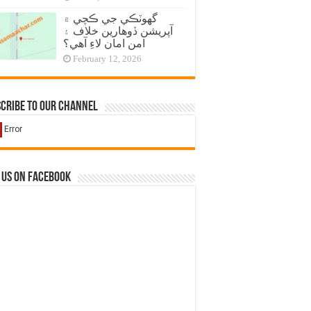
گهوٽڪي جي ڪچي ۾
آپريشن ڏوهارين خلاف ۽
امن امان لاءِ آهي؟
February 12, 2026
cribe to our Channel
 us on Facebook