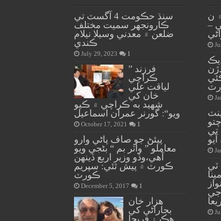
 ن
سنڌ حڪومت 4 آگسٽ تي
 –
ڪارونجهر سميت مختلف
ڻي
ضلعن ۾ معدني وسيلا نيلام
ڪندي
Ju
July 29, 2023
1
 وڌيڪ
ڙن
” فرزند
ئي
ڪراچي
رٽ
لياقت علي
خان کي
Ja
شهيد به ڪراچي ۾ ڪيو
ينٽ
ويو“: گورنر عمران اسماعيل
چتو
October 17, 2021
1
 تي
آيو
پيئڻ جو صاف پاڻي وارو
معاملو ” واٽر بم “ بڻجي ويو
Ja
آهي،وڏو وزير اربع ڏينهن
 ٽي
ڪورٽ ۾ پيش ٿئي: سپريم
نا
ڪورٽ
واز
December 5, 2017
1
جي
يعا
هزار خان
بجاراڻي کي
Ju
هڪ ۽ فريحا