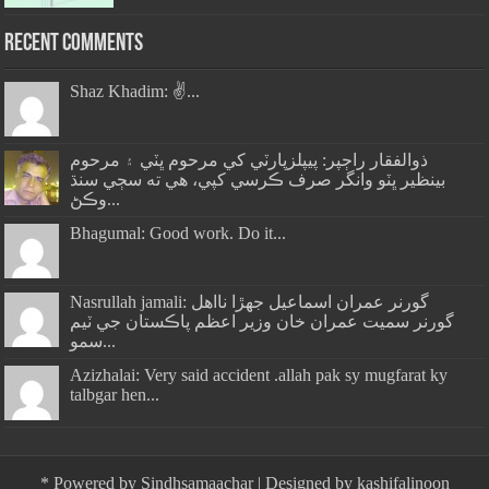
Recent Comments
Shaz Khadim: ✌️...
ذوالفقار راڄپر: پيپلزپارٽي کي مرحوم ڀٽي ۽ مرحوم
بينظير ڀٽو وانگر صرف ڪرسي کپي، هي ته سڄي سنڌ
وڪڻ...
Bhagumal: Good work. Do it...
Nasrullah jamali: گورنر عمران اسماعيل جھڙا نااهل
گورنر سميت عمران خان وزير اعظم پاڪستان جي ٽيم
سمو...
Azizhalai: Very said accident .allah pak sy mugfarat ky
talbgar hen...
*
Powered by
Sindhsamaachar
| Designed by
kashifalinoon