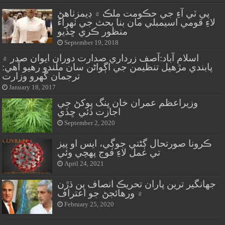
پي ٽي آءِ جي حڪومت ملڪ ۾ ڊيمزٺاهڻ
لاءِ قومي اسيمبلي مان بنا بحث جي ٺهراءُ
منظور ڪري ڇڏيو
September 19, 2018
اسلام آباد:آصف زرداري صدارت دوران ايوان صدر ۾
پابندي مڙهيل تنظيمن جي اڳواڻن سان ملندو رهيو آهي:
ترجمان گهرو وزارت
January 18, 2017
وزيراعظم عمران خان ڀنگ پوکڻ جي
اجازت ڏئي ڇڏي
September 2, 2020
ڪرونا صورتحال ڳڻتي جوڳي، ايس او پيز
تي عمل لاءِ فوج پهچي وئي
April 24, 2021
جهانگير ترين پاران تحريڪ انصاف ٻن ڌڙن
۾ ورهائجڻ جو اعتراف
February 25, 2020