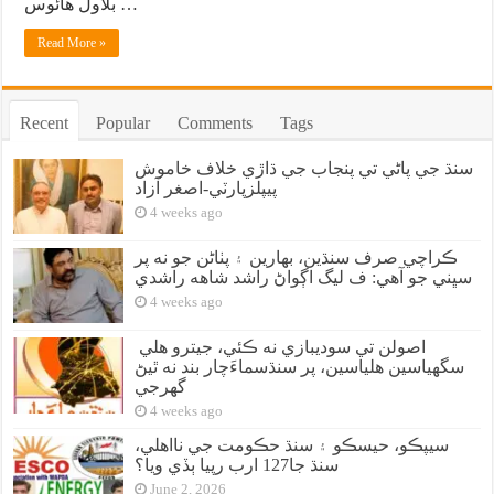
بلاول هائوس …
Read More »
Recent
Popular
Comments
Tags
سنڌ جي پاڻي تي پنجاب جي ڌاڙي خلاف خاموش
پيپلزپارٽي-اصغر آزاد
4 weeks ago
ڪراچي صرف سنڌين، بهارين ۽ پٺاڻن جو نه پر
سڀني جو آهي: ف ليگ اڳواڻ راشد شاهه راشدي
4 weeks ago
اصولن تي سوديبازي نه ڪئي، جيترو هلي
سگهياسين هلياسين، پر سنڌسماءَچار بند نه ٿيڻ
گهرجي
4 weeks ago
سيپڪو، حيسڪو ۽ سنڌ حڪومت جي نااهلي،
سنڌ جا127 ارب رپيا ٻڏي ويا؟
June 2, 2026