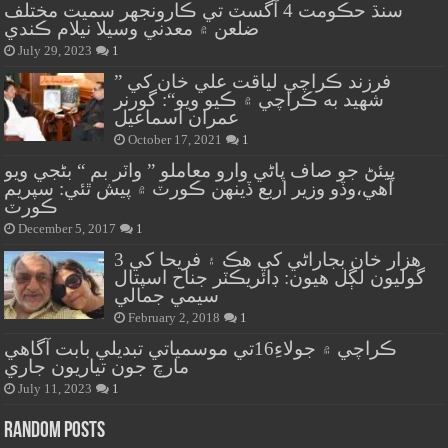
سنڌ حڪومت 4 آگسٽ تي ڪارونجهر سميت مختلف
ضلعن ۾ معدني وسيلا نيلام ڪندي
July 29, 2023
1
” فرزند ڪراچي لياقت علي خان کي
شهيد به ڪراچي ۾ ڪيو ويو“: گورنر
عمران اسماعيل
October 17, 2021
1
پيئڻ جو صاف پاڻي وارو معاملو ” واٽر بم “ بڻجي ويو
آهي،وڏو وزير اربع ڏينهن ڪورٽ ۾ پيش ٿئي: سپريم
ڪورٽ
December 5, 2017
1
هزار خان بجاراڻي کي هڪ ۽ فريحا کي 3
گوليون لڳل هيون: ڊائريڪٽر جناح اسپتال
سيمي جمالي
February 2, 2018
1
ڪراچي ۾ جولاءِ16تي موسمياتي تبديلي بابت آگاهي
مارچ جون تياريون جاري
July 11, 2023
1
Random Posts