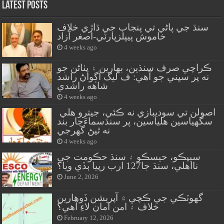
Latest Posts
سنڌ جي پاڻي تي پنجاب جي ڌاڙي خلاف
خاموش پيپلزپارٽي-اصغر آزاد
4 weeks ago
ڪراچي صرف سنڌين، بهارين ۽ پٺاڻن جو
نه پر سڀني جو آهي: ف ليگ اڳواڻ راشد
شاهه راشدي
4 weeks ago
اصولن تي سوديبازي نه ڪئي، جيترو هلي
سگهياسين هلياسين، پر سنڌسماءَچار بند
نه ٿيڻ گهرجي
4 weeks ago
سيپڪو، حيسڪو ۽ سنڌ حڪومت جي
نااهلي، سنڌ جا127 ارب رپيا ٻڏي ويا؟
June 2, 2026
گهوٽڪي جي ڪچي ۾ آپريشن ڏوهارين
خلاف ۽ امن امان لاءِ آهي؟
February 12, 2026