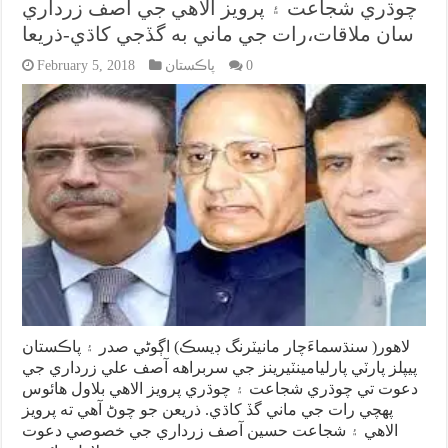
چوڌري شجاعت ۽ پرويز الاهي جي آصف زرداري
سان ملاقات،رات جي ماني به گڏجي کاڌي-ذريعا
0
پاڪستان
February 5, 2018
لاهور( سنڌسماءَچار مانيٽرنگ ڊيسڪ) اڳوڻي صدر ۽ پاڪستان
پيپلز پارٽي پارليامينٽيرينز جي سربراهه آصف علي زرداري جي
دعوت تي چوڌري شجاعت ۽ چوڌري پرويز الاهي بلاول هائوس
پهچي رات جي ماني گڏ کاڌي. ذريعن جو چوڻ آهي ته پرويز
الاهي ۽ شجاعت حسين آصف زرداري جي خصوصي دعوت