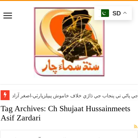
SD
ي پاڻي تي پنجاب جي ڌاڙي خلاف خاموش پيپلزپارٽي-اصغر آزاد
Tag Archives:
Ch Shujaat Hussainmeets
Asif Zardari