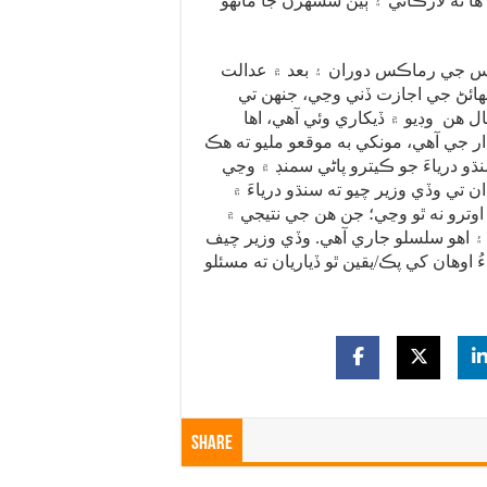
ها ته لاڙڪاڻي ۽ ٻين شسهرن جا ماڻهو
س جي رماڪس دوران ۽ بعد ۾ عدالت
هائڻ جي اجازت ڏني وڃي، جنهن تي
 هن وڊيو ۾ ڏيکاري وئي آهي، اها
ار جي آهي، مونکي به موقعو مليو ته هڪ
درياءَ جو ڪيترو پاڻي سمنڊ ۾ وڃي
ن تي وڏي وزير چيو ته سنڌو درياءَ ۾
اوترو نه ٿو وڃي؛ جن هن جي نتيجي ۾
ن ۽ اهو سلسلو جاري آهي. وڏي وزير چيف
وهان کي پڪ/يقين ٿو ڏياريان ته مسئلو
Share