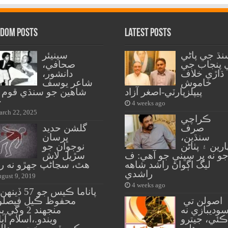
dom Posts
Latest Posts
نڌ جي پاڻي
سينيئر
 پنجاب جي
صحافي،
ڌاڙي خلاف
دانشور،
خاموش
شاعر يوسف
پيپلزپارٽي-اصغر آزاد
شاهين جو سنڌي قوم 
خ
4 weeks ago
rch 22, 2025
ڪراچي
صرف
گلشن حديد
سنڌين،
ڀرسان
ارين ۽ پٺاڻن
نوجوان جو
و نه پر سڀني جو آهي: ف
سڙيل لاش
ليگ اڳواڻ راشد شاهه
هٿ، سڃاڻپ جهڙو نه ره
راشدي
gust 9, 2019
4 weeks ago
پاناما ڪيس جو 57
اصولن تي
محفوظ ڪيل فيصلو 
وديبازي نه
منجهند 2 وڳي
ڪئي، جيترو
ويندو.،اسلام آبا