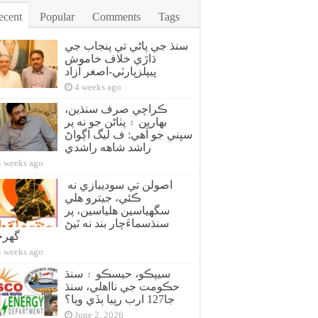
ecent
Popular
Comments
Tags
سنڌ جي پاڻي تي پنجاب جي
ڌاڙي خلاف خاموش
پيپلزپارٽي-اصغر آزاد
4 weeks ago
ڪراچي صرف سنڌين،
بهارين ۽ پٺاڻن جو نه پر
سڀني جو آهي: ف ليگ اڳواڻ
راشد شاهه راشدي
4 weeks ago
اصولن تي سوديبازي نه
ڪئي، جيترو هلي
سگهياسين هلياسين، پر
سنڌسماءَچار بند نه ٿيڻ
گهر
4 weeks ago
سيپڪو، حيسڪو ۽ سنڌ
حڪومت جي نااهلي، سنڌ
جا127 ارب رپيا ٻڏي ويا؟
June 2, 2026