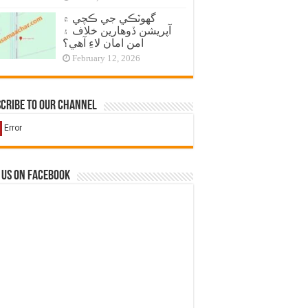
گهوٽڪي جي ڪچي ۾
آپريشن ڏوهارين خلاف ۽
امن امان لاءِ آهي؟
February 12, 2026
cribe to our Channel
 us on Facebook