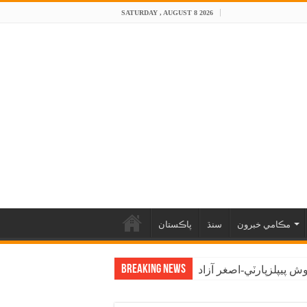
SATURDAY , AUGUST 8 2026
مڪامي خبرون
سنڌ
پاڪستان
Breaking News
 پيپلزپارٽي-اصغر آزاد
اڳواڻ راشد شاهه راشدي