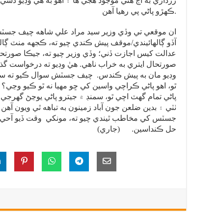
زرداري به اڄ هتي موجود هجي ها ۽ اهو به هي وڊيو ڏسي 
ڪهڙو پاڻي پي رهيا آهن.
ان موقعي تي وڏي وزير سيد مراد علي شاهه چيف جسٽ
آڏو ڳالهائيندي/موقف پيش ڪندي چيو ته، ڪجهه منٽ ڳال
عدالت کيس اجازت ڏني؛ وڏي وزير چيو ته، جيڪا صورتحال
صورتحال ايتري به خراب ناهي. هيٰ وڊيو ته درخواست گذ
وڊيو مان به پيش ڪندس. چيف جسٽش سوال ڪيو ته سنڌو 
ٿو، اهو پاڻي ڪراچي واسين کي ڇو مهيا نه ٿو ڪيو وڃي؟ ا
پاڻي تمام گهٽ اچي ٿو، سمنڊ ۾ جيترو پاڻي يوڃڻ گهرجي 
ٺٽي ۽ بدين ضلعن جون آباد زمينون به تباهه ٿي ويون آه
جسٽس کي مخاطب ٿيندي چيو ته، مونکي وقت ڏيو آحيءُ ا
حل ڪنداسين. (جاري)