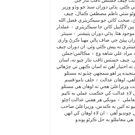
بابت چيف جسٽس ثاقب نثار جي
ڻي ڪئي. ٻڌڻي دوران سنڌ جو وڏو وزير
ڳوڻو سٽي ناظم مصطفيٰ ڪمال، چيف
، صحت کاتي جو سيڪريٽري فضل الله
ٻين لاڳاپيل کاتن جا سيڪريٽري ۽ عملدار
وجود هئا. ٻڌڻي دوران پٽيشنر ۽ سينئر
اران پيئڻ جي صاف پاڻي مهيا ڪرڻ واري
مينٽري به پيش ڪئي وئي. ان دوران چيف
مراد علي شاهه وچ ۾ مڪالمن/جملن
. چيف جسٽس ثاقب نثار چيو ته، اسان
ته اختيار آهن ته اسان ڪنهن تي چڙهائي
سنجيده پر اهو سمجهي ڇڏيو ته مسئلو
هي، اوهان عدالت ۾ حلف نامو/قسم
يت وزيراعليٰ هجي ته اوهان هي مسئلو
اءِ عدالت کي حڪمت عملي به ٽائيم
 معاملي ۾ مونکي هر هفتي عدالت اچڻو
پيو ته ائين به ڪندس، وزيراعليٰ صاحب
ونڊيو آهي ۽ ان لاءِ اوهان کي انهن