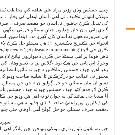
چيف جسٽس وڏي وزير مراد علي شاهه کي مخاطب ٿيندي 
مونکي انتهائي تڪليف ٿي آهي، اسان اوهان کي وقار ۽ ع
کي تبديل ڪرڻ چاهيون ٿا. اسان جو مقصد صرف ۽ صرف ا
گندي پاڻي مان جان ڇڏايون جيئن مسئلو حل ٿي سگهي
جي ضرورت هجي ته اسان کان گهرو مدد ڏيندا سين، اسان
هي مسئلو حل ڪرڻ لاءِ ائين به ڪري سگ
‘get pleasure from something’) ڪرڻ جي لاءِ
enjoy means
ناهن هوندا پر اهي مسئلا حل ڪري ذميواريون نڀائڻ لاءِ ه
وڃو ٿا اتي پاڻي جي هڪ بوتل/گلاس پي ته ڏسواوهان کي خب
رهيا آهن. چيف جسٽس رماڪس ۾ چيو ته ماڻهو انتظاميه 
مجبور ٿي عدالت جو درکڙڪائن ٿا. شاهه صاحب وڊيو ک
ڏسو. ان مان مسئلن جو حل ڳوليو ان ۾ جن جن مسئلن 
ڪرڻ لاءِ قدم کڻو. چيف جسٽس چيو ته چيف جسٽس ثاقب ن
آءُ ميڊيا جي نمائند کي به چوان ٿو ته اهي هن وڊيو جي ڪ
کي ڏيکارين. وزيراعليٰ صاحب! ٻڌي ڇڏيو ته هي مسئلو 
مقصد صرف مسئلي جو حل ڳولڻ آهي، اوهان جتي چئو اتي هلي پاڻي جي هڪ هڪ بوتل پيئون ٿا.
سپريم
چيو ته، بلاول ڀٽو زرداري مونکي پنهنجن ٻچن وانگر آهي،