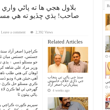
R
بلاول هجي ها ته پاڻي واري 
صاحب! ٻڌي ڇڏيو ته هي مسئ
Leave a comment
2,392 Views
Related Articles
ڪراچي( اصغر آزاد سنڌ
جسٽس، جسٽس ميان ثاقب 
جو مسئلو ڏسي ۽ ٻڌي ت
وزير مراد علي شاهه ک
اوهان کي هتي طلب ناهي
سنڌ جي پاڻي تي پنجاب
آهي،جيئن هيءَ وڊيو ڏس
جي ڌاڙي خلاف خاموش
جي
ڪري مسئلو حل ڪرڻ چاهي
پيپلزپارٽي-اصغر آزاد
گهرجي ٿي اها ڪرڻ لاءِ به
4 weeks ago
پاڻي پيئون ٿا.
سپريم ڪورٽ ڪراچي رج