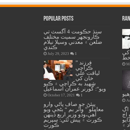
Popular Posts
Ran
سنڌ حڪومت 4 آگسٽ تي
ڪارونجهر سميت مختلف
ضلعن ۾ معدني وسيلا نيلام
ڪندي
کي
July 29, 2023
1
ط
” فرزند
Ma
ڪراچي
لياقت علي
خان کي
شهيد به ڪراچي ۾ ڪيو
ويو“: گورنر عمران اسماعيل
يو
October 17, 2021
1
Au
پيئڻ جو صاف پاڻي وارو
 ڏينهن اڳ
معاملو ” واٽر بم “ بڻجي ويو
اڄ
آهي،وڏو وزير اربع ڏينهن
 ٻڌايو
ڪورٽ ۾ پيش ٿئي: سپريم
د ۾
ڪورٽ