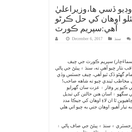
وڊيو ڏسي ها،وزيراعليٰ
لو اوهان کي حل ڪرڻو
آهي:سپريم ڪورٽ
سنڌ
December 6, 2017
سماءَچار) سپريم ڪورٽ جي چيف
نثار چيو آهي ته، سنڌ ۾ پيئڻ جي پاڻي
مام گهڻو ڏک ٿيو آهي، چيف جسٽس وڏي
ي مخاطب ٿيندي چيو ته شاهه صاحب!
 ڪيو پر وقار ۽ عزت سان گهرايو
ي سگهو ۽ اسان هنن حالتن کي تبديل
وين ٿا ان لاءِ اوهان کي جيڪا مدد
 تيار آهيو، اوهان جتي به چيو اتي هلي
سٽري ۾ سنڌ ۾ پيئڻ جي صاف پاڻي ۽