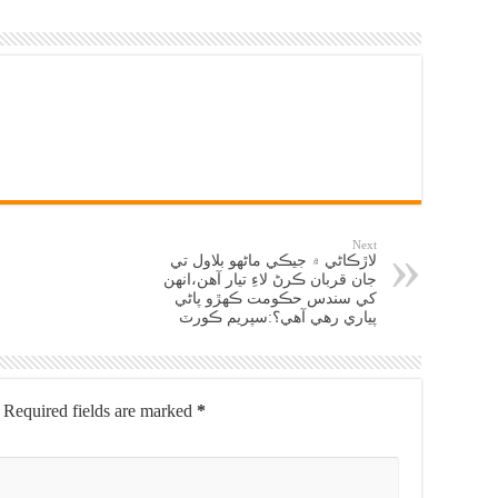
Next
لاڙڪاڻي ۾ جيڪي ماڻهو بلاول تي
جان قربان ڪرڻ لاءِ تيار آهن،انهن
کي سندس حڪومت ڪهڙو پاڻي
پياري رهي آهي؟:سپريم ڪورٽ
Required fields are marked
*