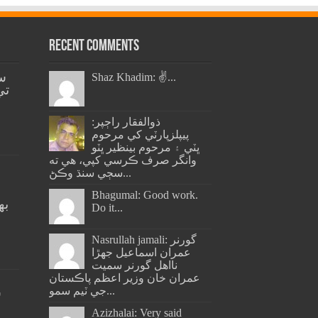
Recent Comments
س
Shaz Khadim: ✌️...
تي
ذوالفقار راڄپر:
پيپلزپارٽي کي مرحوم
ڀٽي ۽ مرحوم بينظير ڀٽو
وانگر صرف ڪرسي کپي، هي ته
سڄي سنڌ وڪڻ...
Bhagumal: Good work.
به
Do it...
ج
Nasrullah jamali: گورنر
عمران اسماعيل جھڙا
نااهل گورنر سميت
عمران خان وزير اعظم پاڪستان
جي ٽيم سمو...
س
Azizhalai: Very said