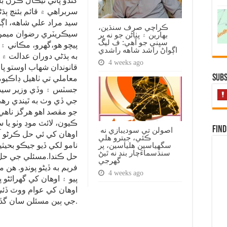
گندو پاڻي نيڪال ڪرڻ 
سربراهي ۾ قائم بئنچ ٻڌ
سيد مراد علي شاهه، ا
ڪراچي صرف سنڌين،
سيڪريٽري رضوان ميمڻ
بهارين ۽ پٺاڻن جو نه پر
سڀني جو آهي: ف ليگ
پيچو هو،گهرو، مڪاني ۽ 
اڳواڻ راشد شاهه راشدي
به ٻڌڻي دوران عدالت ۾ م
4 weeks ago
قانوندان شهاب اوستو پ
Subs
معاملي تي ٺاهيل ڊاڪيو
جسٽس ۽ وڏي وزير سيد 
جي ڏي وٺ به ٿيندي رهي
جو مقصد اهو هرگز ناهي 
ڪيون، لائٽ موڊ وٺو يا 
Find
اصولن تي سوديبازي نه
اوهان کي ئي حل ڪرڻو آ
ڪئي، جيترو هلي
سگهياسين هلياسين، پر
نامو لکي ڏيو جيڪو بحيث
سنڌسماءَچار بند نه ٿيڻ
حل ڪندا.مسئلي جي حل ل
گهرجي
فريم به ڏيڻو پوندو. هن
4 weeks ago
پيو ۽ اوهان کي گهرائڻو 
اوهان کي عوام ووٽ ڏئي چ
جي ٻين مسئلن سان گڏ هي معامللو به حل ڪرڻو پوندو.