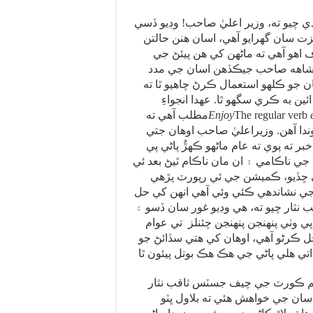
چيو ته، وزير اعليٰ صاحب! وڊيو ڏسي
زت سان گهرايو آهي، اسان هنن حالتن
هو آهي ته ماڻهن کي هن پيئڻ جي
. شاهه صاحب جيڪڏهن اسان جي مدد
 جو ڪلهو استعمال ڪرڻ چاهيو ٿا ته
هو ٿا. عهدا انجواءِ (انجواءِ جي ڪئبريج ڊڪشنري ۾
The regular verb
Enjoy
مطلب آهي ته
وندا آهن. وزيراعليٰ صاحب اوهان جتي
ر ته پوي ته عام ماڻهو ڪهڙُ پاڻي پي
جي ناڪامي ۽ ان مان ناڪام ٿيڻ بعد ئي
ي ڇڏيو، ڪميشن جي ئي رپورٽ پڙهي
جي نشاندهي ڪئي وئي آهي انهن کي حل
ثار چيو ته، هي وڊيو غور سان ڏسو ۽
اپي وٺي پنهنجن پنهنجن چئنلز تي عوام
حل ڪرڻو آهي، اوهان کي هتي سڏائڻ جو
 ڪورٽ جي چيف جسٽس ثاقب نثار
 اسان جي خواهش هئي ته بلاول ڀٽو