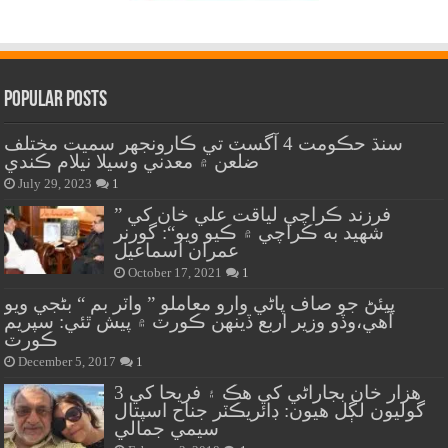
Popular Posts
سنڌ حڪومت 4 آگسٽ تي ڪارونجهر سميت مختلف
ضلعن ۾ معدني وسيلا نيلام ڪندي
July 29, 2023
1
” فرزند ڪراچي لياقت علي خان کي
شهيد به ڪراچي ۾ ڪيو ويو“: گورنر
عمران اسماعيل
October 17, 2021
1
پيئڻ جو صاف پاڻي وارو معاملو ” واٽر بم “ بڻجي ويو
آهي،وڏو وزير اربع ڏينهن ڪورٽ ۾ پيش ٿئي: سپريم
ڪورٽ
December 5, 2017
1
هزار خان بجاراڻي کي هڪ ۽ فريحا کي 3
گوليون لڳل هيون: ڊائريڪٽر جناح اسپتال
سيمي جمالي