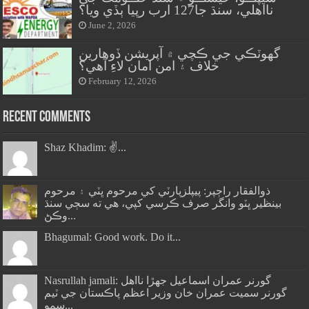
نااهلي، سنڌ جا127 ارب رپيا ٻڏي ويا؟
June 2, 2026
گهوٽڪي جي ڪچي ۾ آپريشن ڏوهارين
خلاف ۽ امن امان لاءِ آهي؟
February 12, 2026
Recent Comments
Shaz Khadim: ✌️...
ذوالفقار راڄپر: پيپلزپارٽي کي مرحوم ڀٽي ۽ مرحوم
بينظير ڀٽو وانگر صرف ڪرسي کپي، هي ته سڄي سنڌ
وڪڻ...
Bhagumal: Good work. Do it...
Nasrullah jamali: گورنر عمران اسماعيل جھڙا نااهل
گورنر سميت عمران خان وزير اعظم پاڪستان جي ٽيم
سمو...