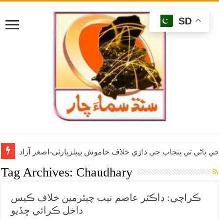
SD
ي پاڻي تي پنجاب جي ڌاڙي خلاف خاموش پيپلزپارٽي-اصغر آزاد
Tag Archives:
Chaudhary
ڪراچي: ڊاڪٽر عاصم نيب چيئرمين خلاف ڪيس
داخل ڪرائي ڇڏيو