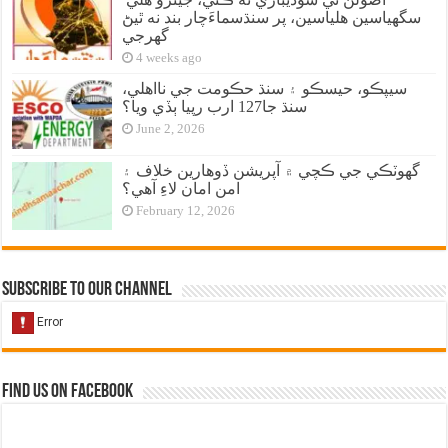
سگهياسين هلياسين، پر سنڌسماءَچار بند نه ٿيڻ
گهرجي
4 weeks ago
سيپڪو، حيسڪو ۽ سنڌ حڪومت جي نااهلي،
سنڌ جا127 ارب رپيا ٻڏي ويا؟
June 2, 2026
گهوٽڪي جي ڪچي ۾ آپريشن ڏوهارين خلاف ۽
امن امان لاءِ آهي؟
February 12, 2026
Subscribe to our Channel
Find us on Facebook