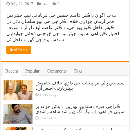
0
سنڌ
July 22, 2017
پ پ اڳواڻ ڊاڪٽر عاصم حسين جي فرياد تي نيب چيئرمين
قمرالزمان چوڌري خلاف ڪراچي جي ٽيپو سلطان ٿاڻي تي
ڪيس داخل ڪيو ويو آهي، ڊاڪٽر عاصم ايف آءِ آر ۾ موقف
اختيار ڪيو آهي ته نيب چيئرمين جي چُرچ تي اڻڄاتل جوابدارن
سندس ڀيڻ جي گهر ۾ داخل ٿي …
Read More »
Recent
Popular
Comments
Tags
سنڌ جي پاڻي تي پنجاب جي ڌاڙي خلاف خاموش
پيپلزپارٽي-اصغر آزاد
3 weeks ago
ڪراچي صرف سنڌين، بهارين ۽ پٺاڻن جو نه پر
سڀني جو آهي: ف ليگ اڳواڻ راشد شاهه راشدي
3 weeks ago
اصولن تي سوديبازي نه ڪئي، جيترو هلي