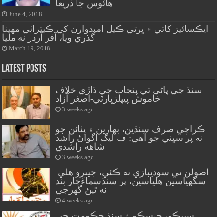
هائوس جا ذريعا
June 4, 2018
ايڪسائيز کاتي ۾ ڀرتي ڪيل اميدوارن کي ڪيترائي مهينا
گذري ويا، آفر آرڊر نه مليا
March 19, 2018
Latest Posts
سنڌ جي پاڻي تي پنجاب جي ڌاڙي خلاف
خاموش پيپلزپارٽي-اصغر آزاد
3 weeks ago
ڪراچي صرف سنڌين، بهارين ۽ پٺاڻن جو
نه پر سڀني جو آهي: ف ليگ اڳواڻ راشد
شاهه راشدي
3 weeks ago
اصولن تي سوديبازي نه ڪئي، جيترو هلي
سگهياسين هلياسين، پر سنڌسماءَچار بند
نه ٿيڻ گهرجي
4 weeks ago
سيپڪو، حيسڪو ۽ سنڌ حڪومت جي