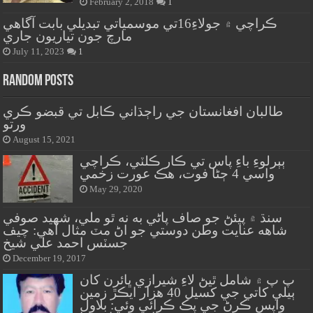
February 2, 2018
1
ڪراچي ۾ جولاءِ16تي موسمياتي تبديلي بابت آگاهي
مارچ جون تياريون جاري
July 11, 2023
1
Random Posts
طالبان افغانستان جي راڄڌاني ڪابل تي قبضو ڪري
ورتو
August 15, 2021
ٻٻرلوءِ باءِ پاس تي ڪار ڪلٽي، ڪراچي
واسي 4 ڄڻا فوت، هڪ عورت زخمي
May 29, 2020
سنڌ ۾ پيئڻ جو صاف پاڻي به نه ٿو ملي، شهيد صوفي
شاهه عنايت وطن دوستي جو اڻ مٽ مثال آهي: چيف
جسٽس احمد علي شيخ
December 19, 2017
پ پ ۾ شامل ٿيڻ لاءِ شيرازي ڀائرن کان
ٻيلي کاتي جي کسيل 40 هزار ايڪڙ زمين
واپس ڪرڻ جي پڪ ڪرائي وئي: بلاول