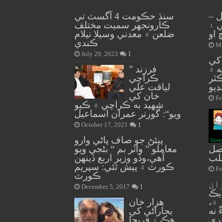
 –
سنڌ حڪومت 4 آگسٽ تي
ي ۽
ڪارونجهر سميت مختلف
ضلعن ۾ معدني وسيلا نيلام
ڪندي
Ma
July 29, 2023
1
کي
ه ۾
” فرزند
ڪٽر
ڪراچي
ڊيو
لياقت علي
خان کي
Fe
شهيد به ڪراچي ۾ ڪيو
ويو“: گورنر عمران اسماعيل
October 17, 2021
1
پيئڻ جو صاف پاڻي وارو
يصل
معاملو ” واٽر بم “ بڻجي ويو
لب
آهي،وڏو وزير اربع ڏينهن
ڪورٽ ۾ پيش ٿئي: سپريم
Fe
ڪورٽ
ان
December 5, 2017
1
ان وڌيڪ
 ۾،
هزار خان
نه
بجاراڻي کي
ري
هڪ ۽ فريحا