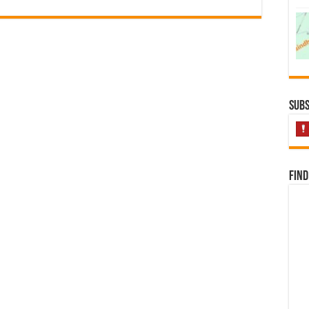
Subs
Find