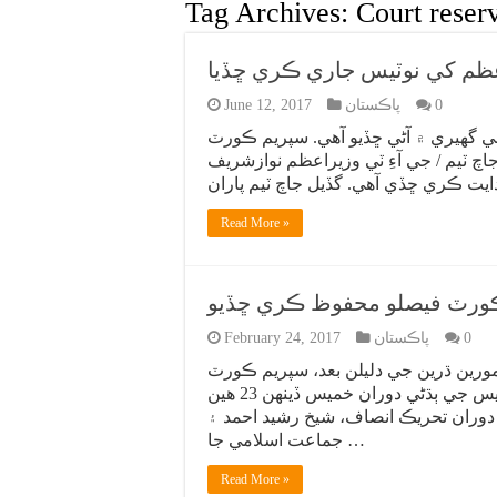
Tag Archives:
Court reser
راعظم کي نوٽيس جاري ڪري ڇڏيا
0
پاڪستان
June 12, 2017
ني گهيري ۾ آڻي ڇڏيو آهي. سپريم ڪورٽ
جاچ ٽيم / جي آءِ ٽي وزيراعظم نوازشريف
Read More »
ڪورٽ فيصلو محفوظ ڪري ڇڏيو
0
پاڪستان
February 24, 2017
ورين ڌرين جي دليلن بعد، سپريم ڪورٽ
فيصلو محفوظ ڪري ڇڏيو آهي. ميگا ڪرپشن ڪيس جي ٻڌڻي دوران خميس ڏينهن 23 هين
دوران تحريڪ انصاف، شيخ رشيد احمد ۽
جماعت اسلامي جا …
Read More »