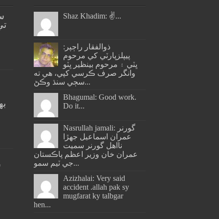
س
Shaz Khadim: ✌️...
تي
ذوالفقار راڄپر:
پيپلزپارٽي کي مرحوم
ڀٽي ۽ مرحوم بينظير ڀٽو
وانگر صرف ڪرسي کپي، هي ته
سڄي سنڌ وڪڻ...
Bhagumal: Good work.
به
Do it...
ج
Nasrullah jamali: گورنر
عمران اسماعيل جھڙا
نااهل گورنر سميت
عمران خان وزير اعظم پاڪستان
جي ٽيم سمو...
س
Azizhalai: Very said
accident .allah pak sy
mugfarat ky talbgar
hen...