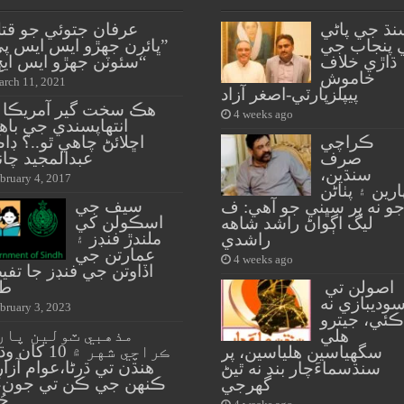
نڌ جي پاڻي
عرفان جتوئي جو قتل
 پنجاب جي
”ڀائرن جهڙو ايس ايس پ
ڌاڙي خلاف
سئوٽن جهڙو ايس ايڇ او“
خاموش
rch 11, 2021
پيپلزپارٽي-اصغر آزاد
هڪ سخت گير آمريڪا 
4 weeks ago
انتهاپسندي جي باه
ڪراچي
اڇلائڻ چاهي ٿو..؟ ڊا
صرف
عبدالمجيد چان
سنڌين،
bruary 4, 2017
ارين ۽ پٺاڻن
سيف جي
و نه پر سڀني جو آهي: ف
اسڪولن کي
ليگ اڳواڻ راشد شاهه
ملندڙ فنڊز ۽
راشدي
عمارتن جي
4 weeks ago
اڏاوتن جي فنڊز جا تف
اصولن تي
ط
وديبازي نه
bruary 3, 2023
ڪئي، جيترو
مذهبي ٽولين پار
هلي
ڪراچي شهر ۾ 10 ک
سگهياسين هلياسين، پر
هنڌن تي ڌرڻا،عوام آزار
سنڌسماءَچار بند نه ٿيڻ
ڪنهن جي ڪن تي جونءَ 
گهرجي
چُ