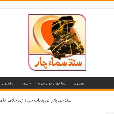
مضمون
دنيا جهان جون خبرون
شوبز
رانديون
سنڌ جي پاڻي تي پنجاب جي ڌاڙي خلاف خاموش