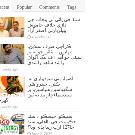
ecent
Popular
Comments
Tags
سنڌ جي پاڻي تي پنجاب جي
ڌاڙي خلاف خاموش
پيپلزپارٽي-اصغر آزاد
4 weeks ago
ڪراچي صرف سنڌين،
بهارين ۽ پٺاڻن جو نه پر
سڀني جو آهي: ف ليگ اڳواڻ
راشد شاهه راشدي
4 weeks ago
اصولن تي سوديبازي نه
ڪئي، جيترو هلي
سگهياسين هلياسين، پر
سنڌسماءَچار بند نه ٿيڻ
گهر
4 weeks ago
سيپڪو، حيسڪو ۽ سنڌ
حڪومت جي نااهلي، سنڌ
جا127 ارب رپيا ٻڏي ويا؟
June 2, 2026