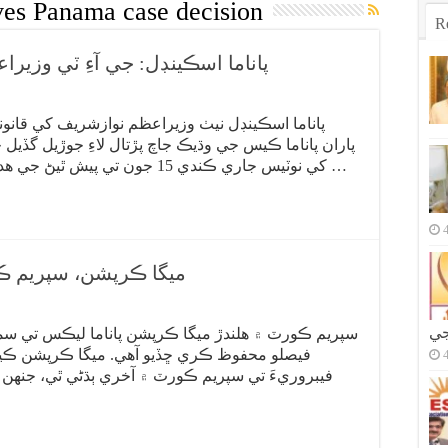
ves Panama case decision
R
پاناما اسڪينڊل: جي آءِ ٽي وزي
پاناما اسڪينڊل نيٺ وزيراعظم نوازشريف کي قانو
پاران پاناما ڪيس جي وڌيڪ جاچ پڙتال لاءِ جوڙيل گڏيل 
کي نوٽيس جاري ڪندي 15 جون تي پيش ٿيڻ جي هدايت ڪري ڇڏي آهي. گڏيل جاچ ٽيم پاران …
ميگا ڪرپشن، سپريم 
جي
سپريم ڪورٽ ۾ هلندڙ ميگا ڪرپشن پاناما ليڪس تي سم
فيبروريءَ تي سپريم ڪورٽ ۾ آخري ٻڌڻي ٿي، جنهن 