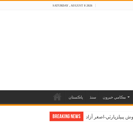
SATURDAY , AUGUST 8 2026
مڪامي خبرون
سنڌ
پاڪستان
Breaking News
 پيپلزپارٽي-اصغر آزاد