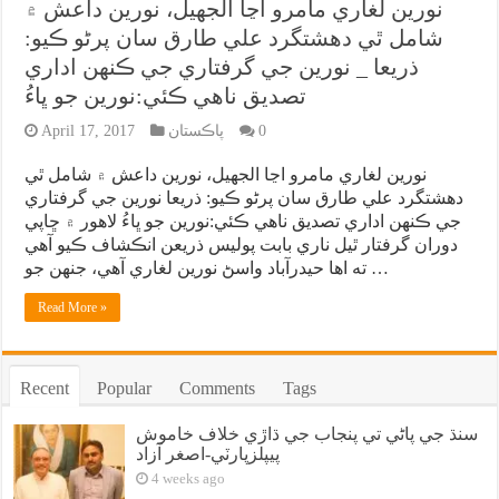
نورين لغاري مامرو اڃا الجهيل، نورين داعش ۾
شامل ٿي دهشتگرد علي طارق سان پرڻو ڪيو:
ذريعا _ نورين جي گرفتاري جي ڪنهن اداري
تصديق ناهي ڪئي:نورين جو ڀاءُ
0
پاڪستان
April 17, 2017
نورين لغاري مامرو اڃا الجهيل، نورين داعش ۾ شامل ٿي
دهشتگرد علي طارق سان پرڻو ڪيو: ذريعا نورين جي گرفتاري
جي ڪنهن اداري تصديق ناهي ڪئي:نورين جو ڀاءُ لاهور ۾ ڇاپي
دوران گرفتار ٿيل ناري بابت پوليس ذريعن انڪشاف ڪيو آهي
ته اها حيدرآباد واسڻ نورين لغاري آهي، جنهن جو …
Read More »
Recent
Popular
Comments
Tags
سنڌ جي پاڻي تي پنجاب جي ڌاڙي خلاف خاموش
پيپلزپارٽي-اصغر آزاد
4 weeks ago