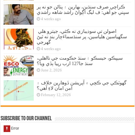
ڪراچي صرف سنڌين، بهارين ۽ پٺاڻن جو نه پر
سڀني جو آهي: ف ليگ اڳواڻ راشد شاهه راشدي
4 weeks ago
اصولن تي سوديبازي نه ڪئي، جيترو هلي
سگهياسين هلياسين، پر سنڌسماءَچار بند نه ٿيڻ
گهرجي
4 weeks ago
سيپڪو، حيسڪو ۽ سنڌ حڪومت جي نااهلي،
سنڌ جا127 ارب رپيا ٻڏي ويا؟
June 2, 2026
گهوٽڪي جي ڪچي ۾ آپريشن ڏوهارين خلاف ۽
امن امان لاءِ آهي؟
February 12, 2026
Subscribe to our Channel