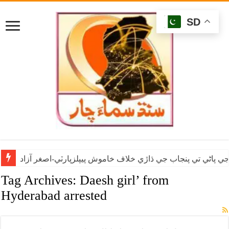
SD
ي پاڻي تي پنجاب جي ڌاڙي خلاف خاموش پيپلزپارٽي-اصغر آزاد
Tag Archives:
Daesh girl’ from
Hyderabad arrested