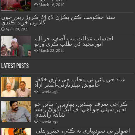
March 16, 2019
سنڌ حڪومت ڪتن پڪڙڻ لاءِ 24 ڪروڙ رپين جون
گاڏيون خريد ڪندي
April 28, 2021
احتساب عدالت نيب آصف، فريال،
انورمجيد کي طلب ڪري ورتو
March 22, 2019
Latest Posts
سنڌ جي پاڻي تي پنجاب جي ڌاڙي خلاف
خاموش پيپلزپارٽي-اصغر آزاد
4 weeks ago
ڪراچي صرف سنڌين، بهارين ۽ پٺاڻن جو
نه پر سڀني جو آهي: ف ليگ اڳواڻ راشد
شاهه راشدي
4 weeks ago
اصولن تي سوديبازي نه ڪئي، جيترو هلي