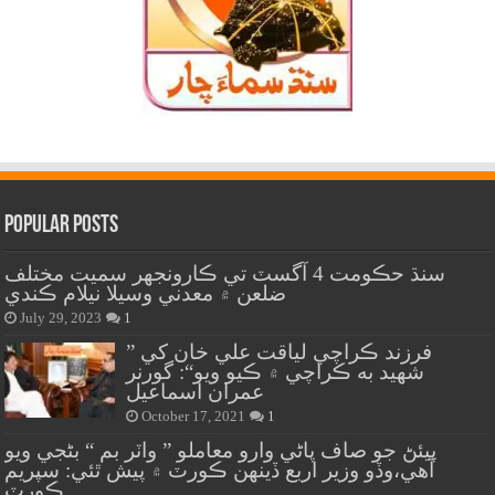
Popular Posts
سنڌ حڪومت 4 آگسٽ تي ڪارونجهر سميت مختلف
ضلعن ۾ معدني وسيلا نيلام ڪندي
July 29, 2023
1
” فرزند ڪراچي لياقت علي خان کي
شهيد به ڪراچي ۾ ڪيو ويو“: گورنر
عمران اسماعيل
October 17, 2021
1
پيئڻ جو صاف پاڻي وارو معاملو ” واٽر بم “ بڻجي ويو
آهي،وڏو وزير اربع ڏينهن ڪورٽ ۾ پيش ٿئي: سپريم
ڪورٽ