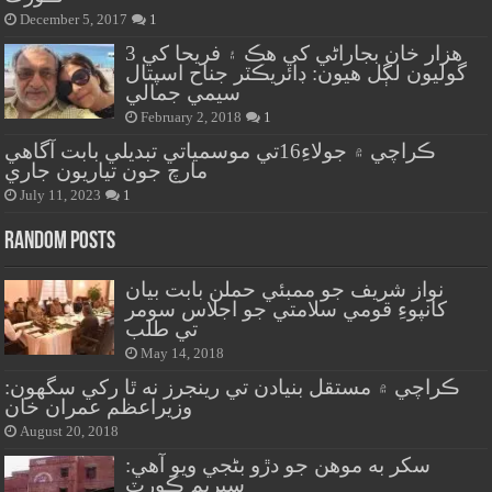
December 5, 2017
1
هزار خان بجاراڻي کي هڪ ۽ فريحا کي 3
گوليون لڳل هيون: ڊائريڪٽر جناح اسپتال
سيمي جمالي
February 2, 2018
1
ڪراچي ۾ جولاءِ16تي موسمياتي تبديلي بابت آگاهي
مارچ جون تياريون جاري
July 11, 2023
1
Random Posts
نواز شريف جو ممبئي حملن بابت بيان
کانپوءِ قومي سلامتي جو اجلاس سومر
تي طلب
May 14, 2018
ڪراچي ۾ مستقل بنيادن تي رينجرز نه ٿا رکي سگهون:
وزيراعظم عمران خان
August 20, 2018
سکر به موهن جو دڙو بڻجي ويو آهي:
سپريم ڪورٽ