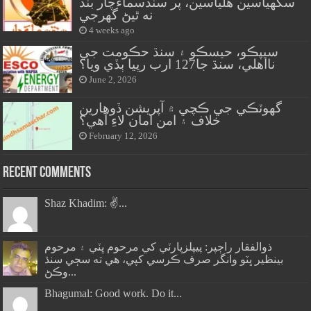
سگهياسين هلياسين، پر سنڌسماءَچار بند
نه ٿيڻ گهرجي
4 weeks ago
سيپڪو، حيسڪو ۽ سنڌ حڪومت جي
نااهلي، سنڌ جا127 ارب رپيا ٻڏي ويا؟
June 2, 2026
گهوٽڪي جي ڪچي ۾ آپريشن ڏوهارين
خلاف ۽ امن امان لاءِ آهي؟
February 12, 2026
Recent Comments
Shaz Khadim: ✌️...
ذوالفقار راڄپر: پيپلزپارٽي کي مرحوم ڀٽي ۽ مرحوم
بينظير ڀٽو وانگر صرف ڪرسي کپي، هي ته سڄي سنڌ
وڪڻ...
Bhagumal: Good work. Do it...