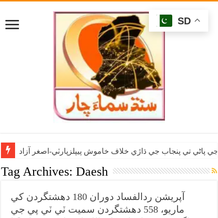
SD
ي پاڻي تي پنجاب جي ڌاڙي خلاف خاموش پيپلزپارٽي-اصغر آزاد
Tag Archives:
Daesh
آپريشن ردالفساد دوران 180 دهشتگردن کي
ماريو، 558 دهشتگردن سميت ٽي ٽي پي جي