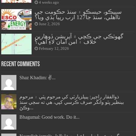
4 weeks ago
سيپڪو، حيسڪو ۽ سنڌ حڪومت جي
نااهلي، سنڌ جا127 ارب رپيا ٻڏي ويا؟
June 2, 2026
گهوٽڪي جي ڪچي ۾ آپريشن ڏوهارين
خلاف ۽ امن امان لاءِ آهي؟
February 12, 2026
Recent Comments
Shaz Khadim: ✌️...
ذوالفقار راڄپر: پيپلزپارٽي کي مرحوم ڀٽي ۽ مرحوم
بينظير ڀٽو وانگر صرف ڪرسي کپي، هي ته سڄي سنڌ
وڪڻ...
Bhagumal: Good work. Do it...