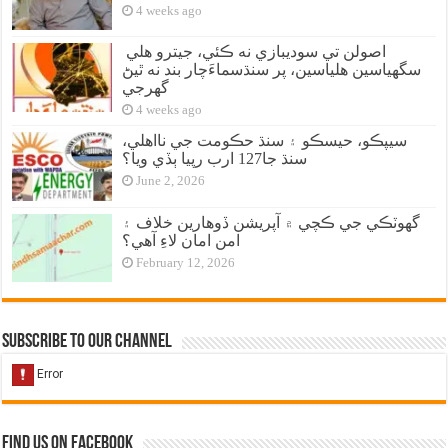
4 weeks ago
اصولن تي سوديبازي نه ڪئي، جيترو هلي
سگهياسين هلياسين، پر سنڌسماءَچار بند نه ٿيڻ
گهرجي
4 weeks ago
سيپڪو، حيسڪو ۽ سنڌ حڪومت جي نااهلي،
سنڌ جا127 ارب رپيا ٻڏي ويا؟
June 2, 2026
گهوٽڪي جي ڪچي ۾ آپريشن ڏوهارين خلاف ۽
امن امان لاءِ آهي؟
February 12, 2026
Subscribe to our Channel
Find us on Facebook