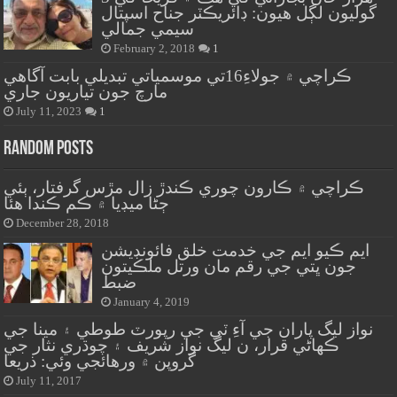
گوليون لڳل هيون: ڊائريڪٽر جناح اسپتال
سيمي جمالي
February 2, 2018
1
ڪراچي ۾ جولاءِ16تي موسمياتي تبديلي بابت آگاهي
مارچ جون تياريون جاري
July 11, 2023
1
Random Posts
ڪراچي ۾ ڪارون چوري ڪندڙ زال مڙس گرفتار، ٻئي
ڄڻا ميڊيا ۾ ڪم ڪندا هئا
December 28, 2018
ايم ڪيو ايم جي خدمت خلق فائونڊيشن
جون ڀتي جي رقم مان ورتل ملڪيتون
ضبط
January 4, 2019
نواز ليگ پاران جي آءِ ٽي جي رپورٽ طوطي ۽ مينا جي
ڪهاڻي قرار، ن ليگ نواز شريف ۽ چوڌري نثار جي
گروپن ۾ ورهائجي وئي: ذريعا
July 11, 2017