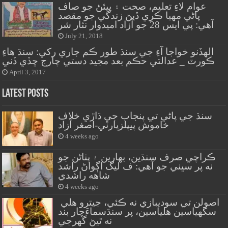
عوام لاءِ تعليم، صحت ۽ پيئڻ جو صاف
پاڻي مهيا ڪري ڏيڻ زندگي جو مقصد
آهي: پي ايس 28 جو آزاد اميدوار نثار شر
July 21, 2018
الهڏنو خواجا آءِ جي سنڌ طور ڪم جاري رکي: سنڌ هاءِ
ڪورٽ _ عدالتي حڪم بعد مجيد دستي چارج ڇڏي ڏني
April 3, 2017
Latest Posts
سنڌ جي پاڻي تي پنجاب جي ڌاڙي خلاف
خاموش پيپلزپارٽي-اصغر آزاد
4 weeks ago
ڪراچي صرف سنڌين، بهارين ۽ پٺاڻن جو
نه پر سڀني جو آهي: ف ليگ اڳواڻ راشد
شاهه راشدي
4 weeks ago
اصولن تي سوديبازي نه ڪئي، جيترو هلي
سگهياسين هلياسين، پر سنڌسماءَچار بند
نه ٿيڻ گهرجي