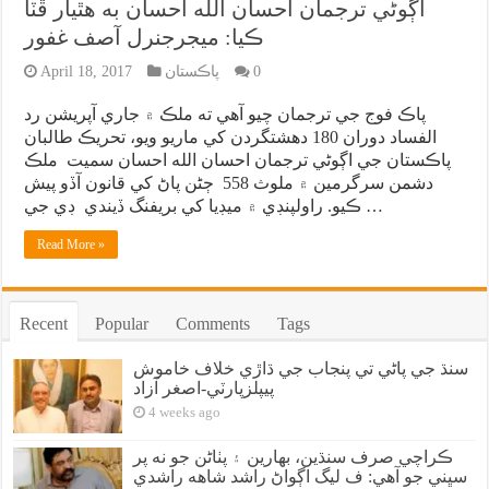
اڳوڻي ترجمان احسان الله احسان به هٿيار ڦٽا
ڪيا: ميجرجنرل آصف غفور
0
پاڪستان
April 18, 2017
پاڪ فوج جي ترجمان چيو آهي ته ملڪ ۾ جاري آپريشن رد
الفساد دوران 180 دهشتگردن کي ماريو ويو، تحريڪ طالبان
پاڪستان جي اڳوڻي ترجمان احسان الله احسان سميت ملڪ
دشمن سرگرمين ۾ ملوث 558 ڄڻن پاڻ کي قانون آڏو پيش
ڪيو. راولپنڊي ۾ ميڊيا کي بريفنگ ڏيندي ڊي جي …
Read More »
Recent
Popular
Comments
Tags
سنڌ جي پاڻي تي پنجاب جي ڌاڙي خلاف خاموش
پيپلزپارٽي-اصغر آزاد
4 weeks ago
ڪراچي صرف سنڌين، بهارين ۽ پٺاڻن جو نه پر
سڀني جو آهي: ف ليگ اڳواڻ راشد شاهه راشدي