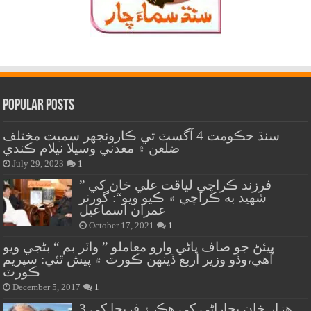
Popular Posts
سنڌ حڪومت 4 آگسٽ تي ڪارونجهر سميت مختلف
ضلعن ۾ معدني وسيلا نيلام ڪندي
July 29, 2023
1
” فرزند ڪراچي لياقت علي خان کي
شهيد به ڪراچي ۾ ڪيو ويو“: گورنر
عمران اسماعيل
October 17, 2021
1
پيئڻ جو صاف پاڻي وارو معاملو ” واٽر بم “ بڻجي ويو
آهي،وڏو وزير اربع ڏينهن ڪورٽ ۾ پيش ٿئي: سپريم
ڪورٽ
December 5, 2017
1
هزار خان بجاراڻي کي هڪ ۽ فريحا کي 3