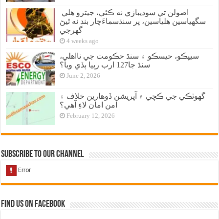
اصولن تي سوديبازي نه ڪئي، جيترو هلي
سگهياسين هلياسين، پر سنڌسماءَچار بند نه ٿيڻ
گهرجي
4 weeks ago
سيپڪو، حيسڪو ۽ سنڌ حڪومت جي نااهلي،
سنڌ جا127 ارب رپيا ٻڏي ويا؟
June 2, 2026
گهوٽڪي جي ڪچي ۾ آپريشن ڏوهارين خلاف ۽
امن امان لاءِ آهي؟
February 12, 2026
Subscribe to our Channel
Find us on Facebook