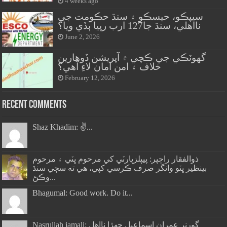
4 weeks ago
سيپڪو، حيسڪو ۽ سنڌ حڪومت جي
نااهلي، سنڌ جا127 ارب رپيا ٻڏي ويا؟
June 2, 2026
گهوٽڪي جي ڪچي ۾ آپريشن ڏوهارين
خلاف ۽ امن امان لاءِ آهي؟
February 12, 2026
Recent Comments
Shaz Khadim: ✌️...
ذوالفقار راڄپر: پيپلزپارٽي کي مرحوم ڀٽي ۽ مرحوم
بينظير ڀٽو وانگر صرف ڪرسي کپي، هي ته سڄي سنڌ
وڪڻ...
Bhagumal: Good work. Do it...
Nasrullah jamali: گورنر عمران اسماعيل جھڙا نااهل