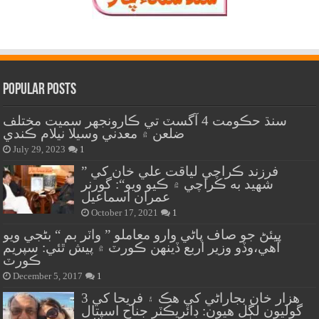
Popular Posts
سنڌ حڪومت 4 آگسٽ تي ڪارونجهر سميت مختلف
ضلعن ۾ معدني وسيلا نيلام ڪندي
July 29, 2023
1
” فرزند ڪراچي لياقت علي خان کي
شهيد به ڪراچي ۾ ڪيو ويو“: گورنر
عمران اسماعيل
October 17, 2021
1
پيئڻ جو صاف پاڻي وارو معاملو ” واٽر بم “ بڻجي ويو
آهي،وڏو وزير اربع ڏينهن ڪورٽ ۾ پيش ٿئي: سپريم
ڪورٽ
December 5, 2017
1
هزار خان بجاراڻي کي هڪ ۽ فريحا کي 3
گوليون لڳل هيون: ڊائريڪٽر جناح اسپتال