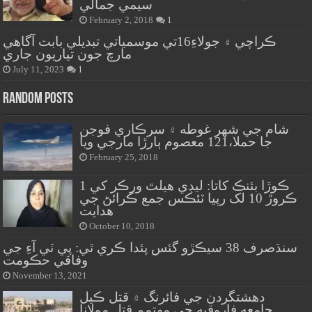
سيمي جمالي
February 2, 2018
1
ڪراچي ۾ جولاءِ16تي موسمياتي تبديلي بابت آگاهي
مارچ جون تياريون جاري
July 11, 2023
1
Random Posts
شام جي شهر غوطه ۾ سرڪاري فوجن
جا حملا،121 معصوم ٻارڙا مارجي ويا
February 25, 2018
ڪوڙا بئنڪ کاتا: ليڊي هيلٿ ورڪر کي 1
ڪروڙ 10 لک رپيا ٽئڪس جمع ڪرائڻ جي
هدايت
October 10, 2018
سنڌصرف 38 سيڪڙو گئس پئدا ڪري ٿي: پي ٽي آءِ جي
وفاقي حڪومت
November 13, 2021
دهشتگردن جي فائرنگ ۾ قتل ڪيل
جامعه فاروقيه جي مهتمم قتل مولانا