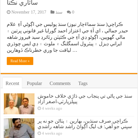
ساٿاري نڪتا
0
سنڌ
November 17, 2017
ڪراچي( سنڌ سماءَچار نيوز) سنڌ پوليس جي اڳوڻي آءِ غلام
حيدر جمالي ، اي آءِ جي اعتزاز احمد گورايا غير قانوني ڀرتين ۽
مالي گهوٻين، اڳوڻو ڊي آءِ جي ڪئپٽن رٽائرڊ سيد فيروز شاهه
ايراني ڊيزل ۽ پيٽرول اسمگلنگ ۾ ملوث ۽ ڊي ايس چوڌري
لياقت جا وري خطرناڪ ڏوهارين …
Read More »
Recent
Popular
Comments
Tags
سنڌ جي پاڻي تي پنجاب جي ڌاڙي خلاف خاموش
پيپلزپارٽي-اصغر آزاد
4 weeks ago
ڪراچي صرف سنڌين، بهارين ۽ پٺاڻن جو نه پر
سڀني جو آهي: ف ليگ اڳواڻ راشد شاهه راشدي
4 weeks ago