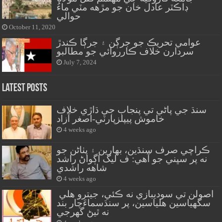
ڊاڪٽر عادل خان جو مڙهه مٽي ماءُ
حوالي
October 11, 2020
عوامي تحريڪ جو جرڳن ۽ جرڳا ڪندڙ
سردارن خلاف ڪارروائي جو مطالبو
July 7, 2024
Latest Posts
سنڌ جي پاڻي تي پنجاب جي ڌاڙي خلاف
خاموش پيپلزپارٽي-اصغر آزاد
4 weeks ago
ڪراچي صرف سنڌين، بهارين ۽ پٺاڻن جو
نه پر سڀني جو آهي: ف ليگ اڳواڻ راشد
شاهه راشدي
4 weeks ago
اصولن تي سوديبازي نه ڪئي، جيترو هلي
سگهياسين هلياسين، پر سنڌسماءَچار بند
نه ٿيڻ گهرجي