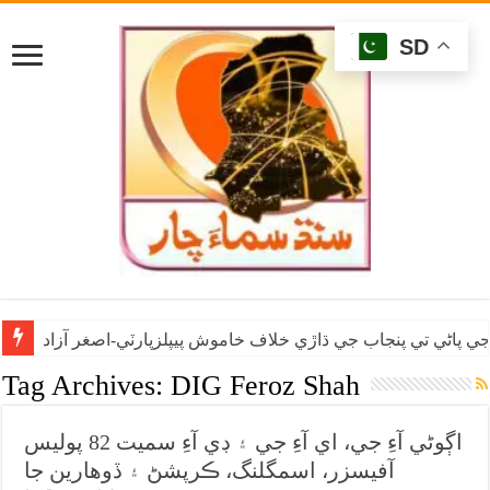
SD
ي پاڻي تي پنجاب جي ڌاڙي خلاف خاموش پيپلزپارٽي-اصغر آزاد
Tag Archives:
DIG Feroz Shah
اڳوڻي آءِ جي، اي آءِ جي ۽ ڊي آءِ سميت 82 پوليس
آفيسزر، اسمگلنگ، ڪرپشڻ ۽ ڏوهارين جا