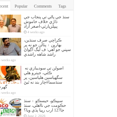
ecent
Popular
Comments
Tags
سنڌ جي پاڻي تي پنجاب جي
ڌاڙي خلاف خاموش
پيپلزپارٽي-اصغر آزاد
4 weeks ago
ڪراچي صرف سنڌين،
بهارين ۽ پٺاڻن جو نه پر
سڀني جو آهي: ف ليگ اڳواڻ
راشد شاهه راشدي
4 weeks ago
اصولن تي سوديبازي نه
ڪئي، جيترو هلي
سگهياسين هلياسين، پر
سنڌسماءَچار بند نه ٿيڻ
گهر
4 weeks ago
سيپڪو، حيسڪو ۽ سنڌ
حڪومت جي نااهلي، سنڌ
جا127 ارب رپيا ٻڏي ويا؟
June 2, 2026