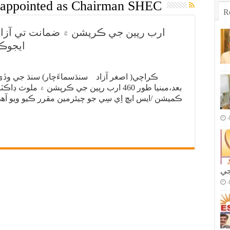
-appointed as Chairman SHEC
R
ايجوڪ
ڪراچي( اصغر آزاد سنڌسماءَچار) سنڌ جي وڏي
بعد،مبنيا طور 460 ارب رپين جي ڪرپشن ۾ م
ڪميشن /ايس ايڇ اِي سِي جو چيئرمين مقرر ڪيو ويو آه
جي