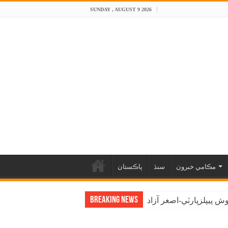
SUNDAY , AUGUST 9 2026
مڪامي خبرون
سنڌ
پاڪستان
Breaking News
 پيپلزپارٽي-اصغر آزاد