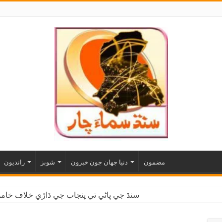
مضمون
دنيا جهان جون خبرون
شوبز
رانديون
سنڌ جي پاڻي تي پنجاب جي ڌاڙي خلاف خاموش