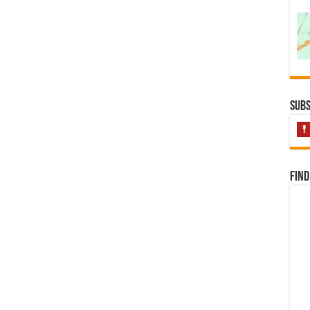
Subs
Find