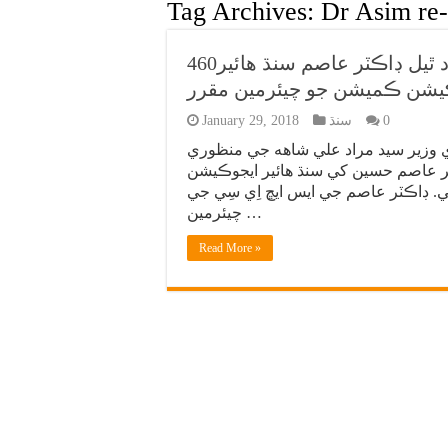
Tag Archives:
Dr Asim re
460ارب رپين جي ڪرپشن ۾ ضمانت تي آزاد ٿيل ڊاڪٽر عاصم سنڌ هائير
يشن ڪميشن جو چيئرمين مقرر
0
سنڌ
January 29, 2018
 وزير سيد مراد علي شاهه جي منظوري
لوث ڊاڪٽر عاصم حسين کي سنڌ هائير ايجوڪيشن
ي. ڊاڪٽر عاصم جي ايس ايڇ اِي سِي جي
چيئرمين …
Read More »