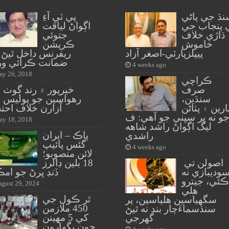
نڌ جي پاڻي
پي ٽي آءِ
 پنجاب جي
اڳواڻ لياقت
ڌاڙي خلاف
جتوئي
خاموش
ڪرپشن
پيپلزپارٽي-اصغر آزاد
ريفرنس داخل ٿيڻ 
ضمانت ڪرائي ور
4 weeks ago
y 26, 2018
ڪراچي
صرف
خيرپور ۾ رند ڳوٺ 
سنڌين،
رهواسين جو پوليس 
ارين ۽ پٺاڻن
آزارن خلاف احت
و نه پر سڀني جو آهي: ف
y 18, 2018
ليگ اڳواڻ راشد شاهه
پاڪ – ايران
راشدي
گئس پائيپ
4 weeks ago
لائن منصوبو؛
اصولن تي
18 بلين ڊالرز
وديبازي نه
ڏنڊ ڀرڻ جو ام
ڪئي، جيترو
gust 29, 2024
هلي
ٿر ڪول جي
سگهياسين هلياسين، پر
450 ملازمن
سنڌسماءَچار بند نه ٿيڻ
کي 5 مهينن
گهرجي
جون پگهارون