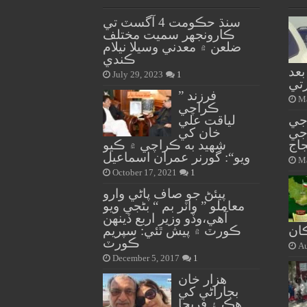
سنڌ حڪومت 4 آگسٽ تي
ڪارونجهر سميت مختلف
ضلعن ۾ معدني وسيلا نيلام
ڪندي
بعد
July 29, 2023
1
تي
” فرزند
Ma
ڪراچي
جي
لياقت علي
جي
خان کي
جاج
شهيد به ڪراچي ۾ ڪيو
ويو“: گورنر عمران اسماعيل
Ma
October 17, 2021
1
پيئڻ جو صاف پاڻي وارو
معاملو ” واٽر بم “ بڻجي ويو
آهي،وڏو وزير اربع ڏينهن
ڪان
ڪورٽ ۾ پيش ٿئي: سپريم
ڪورٽ
Au
December 5, 2017
1
هزار خان
بجاراڻي کي
هڪ ۽ فريحا