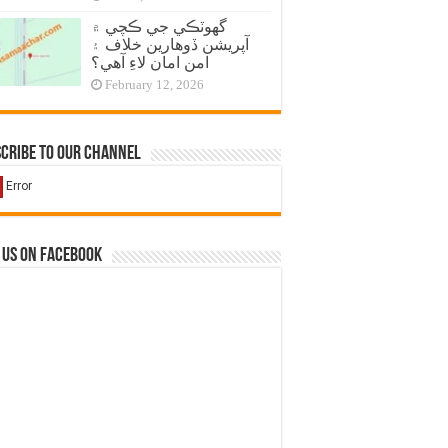
گهوٽڪي جي ڪچي ۾
آپريشن ڏوهارين خلاف ۽
امن امان لاءِ آهي؟
February 12, 2026
cribe to our Channel
 us on Facebook