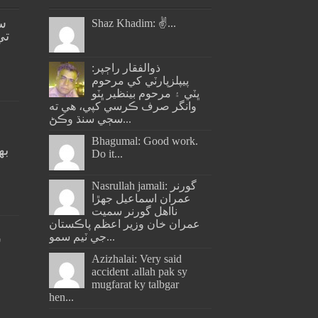
س
Shaz Khadim: ✌️...
تي
ذوالفقار راڄپر:
پيپلزپارٽي کي مرحوم
ڀٽي ۽ مرحوم بينظير ڀٽو
وانگر صرف ڪرسي کپي، هي ته
سڄي سنڌ وڪڻ...
Bhagumal: Good work.
به
Do it...
ج
Nasrullah jamali: گورنر
عمران اسماعيل جھڙا
نااهل گورنر سميت
عمران خان وزير اعظم پاڪستان
جي ٽيم سمو...
س
Azizhalai: Very said
accident .allah pak sy
mugfarat ky talbgar
hen...