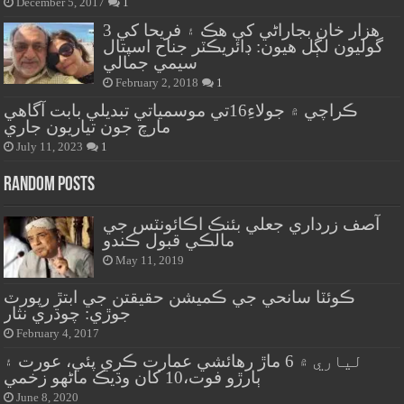
December 5, 2017
1
هزار خان بجاراڻي کي هڪ ۽ فريحا کي 3
گوليون لڳل هيون: ڊائريڪٽر جناح اسپتال
سيمي جمالي
February 2, 2018
1
ڪراچي ۾ جولاءِ16تي موسمياتي تبديلي بابت آگاهي
مارچ جون تياريون جاري
July 11, 2023
1
Random Posts
آصف زرداري جعلي بئنڪ اڪائونٽس جي
مالڪي قبول ڪندو
May 11, 2019
ڪوئٽا سانحي جي ڪميشن حقيقتن جي ابتڙ رپورٽ
جوڙي: چوڌري نثار
February 4, 2017
لياري ۾ 6 ماڙ رهائشي عمارت ڪري پئي، عورت ۽
ٻارڙو فوت،10 کان وڌيڪ ماڻهو زخمي
June 8, 2020