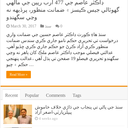
ڊاڪٽر عاصم جي 477 ارب رپين جي مالهي
گهوٽالي جيس ڪيسز ۾ ضمانت منظور، پرڏيهه نه
وڃي سگهندو
0
سنڌ
March 30, 2017
سنڌ هاءِ ڪورٽ ڊاڪٽر عاصم حسين جي ضمانت واري
درخواست تي تحريري حڪم نامو جاري ڪري سندس ضمانت
منظور ڪري آزاد ڪرڻ جو حڪم جاري ڪري ڇڏيو آهي.
عدالتي فيصلي موجب ڊاڪٽر عاصم ملڪ کان ٻاهر نه وڃي
سگهندو تحريري فيصلو 19 صفحن تي ٻڌل آهي ،عدالت پنهنجي
حڪم ۾ چيو …
Read More »
Recent
Popular
Comments
Tags
سنڌ جي پاڻي تي پنجاب جي ڌاڙي خلاف خاموش
پيپلزپارٽي-اصغر آزاد
4 weeks ago