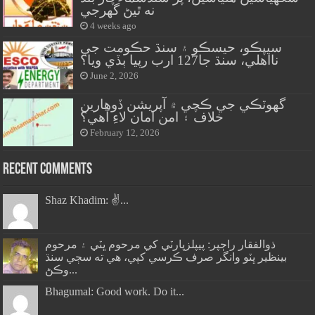
نه ٿيڻ گهرجي
4 weeks ago
سيپڪو، حيسڪو ۽ سنڌ حڪومت جي
نااهلي، سنڌ جا127 ارب رپيا ٻڏي ويا؟
June 2, 2026
گهوٽڪي جي ڪچي ۾ آپريشن ڏوهارين
خلاف ۽ امن امان لاءِ آهي؟
February 12, 2026
Recent Comments
Shaz Khadim: ✌️...
ذوالفقار راڄپر: پيپلزپارٽي کي مرحوم ڀٽي ۽ مرحوم
بينظير ڀٽو وانگر صرف ڪرسي کپي، هي ته سڄي سنڌ
وڪڻ...
Bhagumal: Good work. Do it...