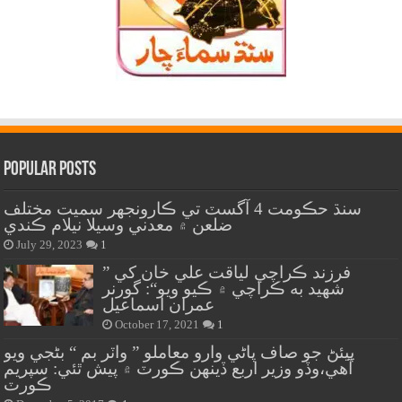
Popular Posts
سنڌ حڪومت 4 آگسٽ تي ڪارونجهر سميت مختلف
ضلعن ۾ معدني وسيلا نيلام ڪندي
July 29, 2023
1
” فرزند ڪراچي لياقت علي خان کي
شهيد به ڪراچي ۾ ڪيو ويو“: گورنر
عمران اسماعيل
October 17, 2021
1
پيئڻ جو صاف پاڻي وارو معاملو ” واٽر بم “ بڻجي ويو
آهي،وڏو وزير اربع ڏينهن ڪورٽ ۾ پيش ٿئي: سپريم
ڪورٽ