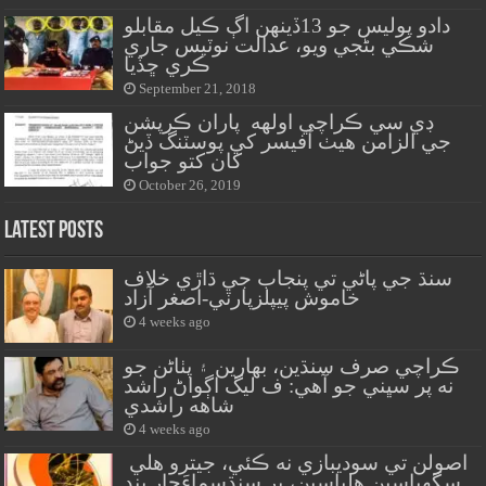
دادو پوليس جو 13ڏينهن اڳ ڪيل مقابلو
شڪي بڻجي ويو، عدالت نوٽيس جاري
ڪري ڇڏيا
September 21, 2018
ڊي سي ڪراچي اولهه پاران ڪرپشن
جي الزامن هيٺ آفيسر کي پوسٽنگ ڏيڻ
کان کتو جواب
October 26, 2019
Latest Posts
سنڌ جي پاڻي تي پنجاب جي ڌاڙي خلاف
خاموش پيپلزپارٽي-اصغر آزاد
4 weeks ago
ڪراچي صرف سنڌين، بهارين ۽ پٺاڻن جو
نه پر سڀني جو آهي: ف ليگ اڳواڻ راشد
شاهه راشدي
4 weeks ago
اصولن تي سوديبازي نه ڪئي، جيترو هلي
سگهياسين هلياسين، پر سنڌسماءَچار بند