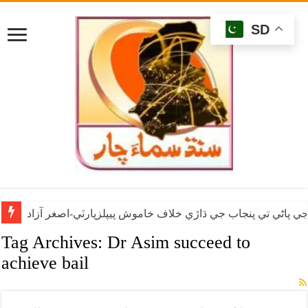
SD
ي پاڻي تي پنجاب جي ڌاڙي خلاف خاموش پيپلزپارٽي-اصغر آزاد
Tag Archives:
Dr Asim succeed to
achieve bail