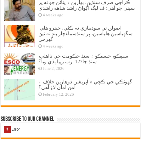
ڪراچي صرف سنڌين، بهارين ۽ پٺاڻن جو نه پر
سڀني جو آهي: ف ليگ اڳواڻ راشد شاهه راشدي
4 weeks ago
اصولن تي سوديبازي نه ڪئي، جيترو هلي
سگهياسين هلياسين، پر سنڌسماءَچار بند نه ٿيڻ
گهرجي
4 weeks ago
سيپڪو، حيسڪو ۽ سنڌ حڪومت جي نااهلي،
سنڌ جا127 ارب رپيا ٻڏي ويا؟
June 2, 2026
گهوٽڪي جي ڪچي ۾ آپريشن ڏوهارين خلاف ۽
امن امان لاءِ آهي؟
February 12, 2026
Subscribe to our Channel