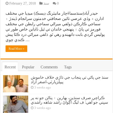
0
سنڌ
February 27, 2018
حيدر آباد(سنڌسماءَچار مانيٽرنگ ڊيسڪ) ميڊيا جي مختلف
ادارن ۾ وڏي عرصي تائين صحافتي خدمتون سرانجام ڏيندڙ ۽
سماجي ڪارڪن ذولفي ميراڻي سماجي رابطن جي مختلف
فورمز تي پاڻ ۽ پنهنجي خاندان تي ٿيل ڏاڍاين خاص طور تي
پوليس گردي بابت دانهيندو رهي ٿو. ذلفي ميراڻي درد ڪٿا پيش
ڪندي چوي …
Read More »
Recent
Popular
Comments
Tags
سنڌ جي پاڻي تي پنجاب جي ڌاڙي خلاف خاموش
پيپلزپارٽي-اصغر آزاد
3 weeks ago
ڪراچي صرف سنڌين، بهارين ۽ پٺاڻن جو نه پر
سڀني جو آهي: ف ليگ اڳواڻ راشد شاهه راشدي
3 weeks ago