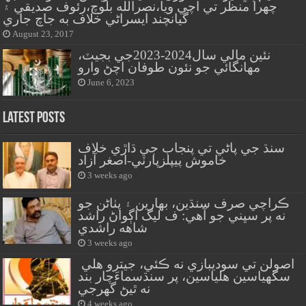
چهرا منظر تي اچي ويا،نصرالله بلوچ،رئوف صديقي ۽
گيانچند ايسراڻي خلاف به جاچ جاري
August 23, 2017
نئين مالي سال2024-2023جي بجيٽ،
مهانگائي جو نئون طوفان اچڻ وارو
June 6, 2023
Latest Posts
سنڌ جي پاڻي تي پنجاب جي ڌاڙي خلاف
خاموش پيپلزپارٽي-اصغر آزاد
3 weeks ago
ڪراچي صرف سنڌين، بهارين ۽ پٺاڻن جو
نه پر سڀني جو آهي: ف ليگ اڳواڻ راشد
شاهه راشدي
3 weeks ago
اصولن تي سوديبازي نه ڪئي، جيترو هلي
سگهياسين هلياسين، پر سنڌسماءَچار بند
نه ٿيڻ گهرجي
4 weeks ago