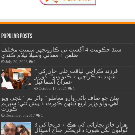
Popular Posts
سنڌ حڪومت 4 آگسٽ تي ڪارونجهر سميت مختلف
ضلعن ۾ معدني وسيلا نيلام ڪندي
July 29, 2023
1
” فرزند ڪراچي لياقت علي خان کي
شهيد به ڪراچي ۾ ڪيو ويو“: گورنر
عمران اسماعيل
October 17, 2021
1
پيئڻ جو صاف پاڻي وارو معاملو ” واٽر بم “ بڻجي ويو
آهي،وڏو وزير اربع ڏينهن ڪورٽ ۾ پيش ٿئي: سپريم
ڪورٽ
December 5, 2017
1
هزار خان بجاراڻي کي هڪ ۽ فريحا کي 3
گوليون لڳل هيون: ڊائريڪٽر جناح اسپتال