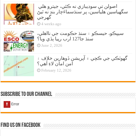
اصولن تي سوديبازي نه ڪئي، جيترو هلي
سگهياسين هلياسين، پر سنڌسماءَچار بند نه ٿيڻ
گهرجي
4 weeks ago
سيپڪو، حيسڪو ۽ سنڌ حڪومت جي نااهلي،
سنڌ جا127 ارب رپيا ٻڏي ويا؟
June 2, 2026
گهوٽڪي جي ڪچي ۾ آپريشن ڏوهارين خلاف ۽
امن امان لاءِ آهي؟
February 12, 2026
Subscribe to our Channel
Find us on Facebook