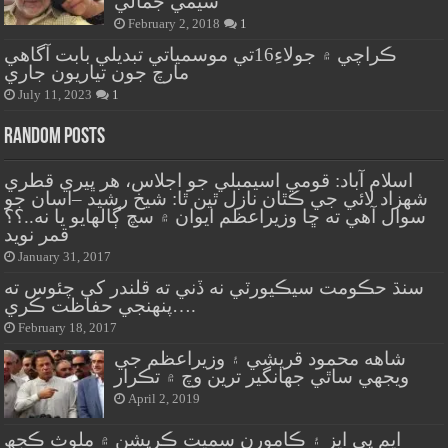
سيمي جمالي
February 2, 2018
1
ڪراچي ۾ جولاءِ16تي موسمياتي تبديلي بابت آگاهي
مارچ جون تياريون جاري
July 11, 2023
1
Random Posts
اسلام آباد: قومي اسيمبلي جو اجلاس، هر ڀيري قطري
شهزاد لائي جي ڪٿان نازل ٿين ٿا: شيخ رشيد –اسان جو
سوال آهي ته ڇا وزيراعظم ايوان ۾ سچ ڳالهايو يا نه..؟؟
قمر نويد
January 31, 2017
سنڌ حڪومت سيڪيورٽي نه ڏني ته قلندر کي چئوس ته
پنهنجي حفاظت ڪري….
February 18, 2017
شاهه محمود قريشي ۽ وزيراعظم جي
ويجهي ساٿي جهانگير ترين وچ ۾ تڪرار
April 2, 2019
ايم پي ايز ۽ ڪامورن سميت ڪرپشن ۾ ملوث ڪجھ