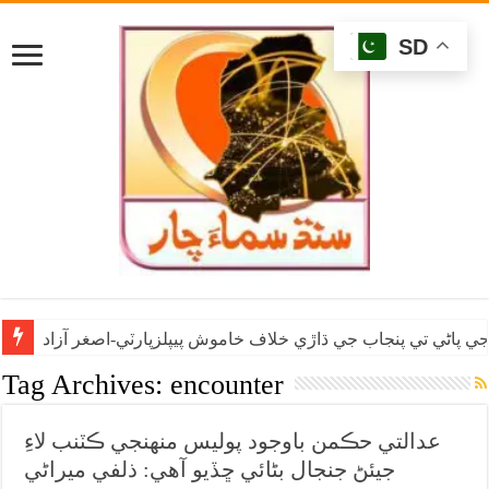
SD
ي پاڻي تي پنجاب جي ڌاڙي خلاف خاموش پيپلزپارٽي-اصغر آزاد
Tag Archives:
encounter
عدالتي حڪمن باوجود پوليس منهنجي ڪٽنب لاءِ
جيئڻ جنجال بڻائي ڇڏيو آهي: ذلفي ميراڻي