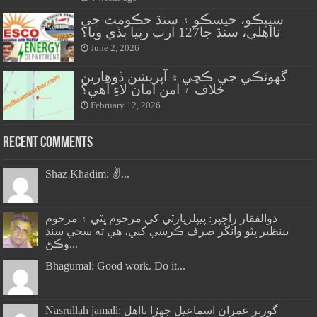
سيپڪو، حيسڪو ۽ سنڌ حڪومت جي
نااهلي، سنڌ جا127 ارب رپيا ٻڏي ويا؟
June 2, 2026
گهوٽڪي جي ڪچي ۾ آپريشن ڏوهارين
خلاف ۽ امن امان لاءِ آهي؟
February 12, 2026
Recent Comments
Shaz Khadim: ✌️...
ذوالفقار راڄپر: پيپلزپارٽي کي مرحوم ڀٽي ۽ مرحوم
بينظير ڀٽو وانگر صرف ڪرسي کپي، هي ته سڄي سنڌ
وڪڻ...
Bhagumal: Good work. Do it...
Nasrullah jamali: گورنر عمران اسماعيل جھڙا نااهل