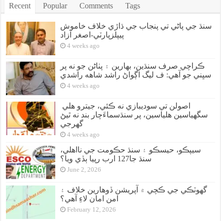
Recent
Popular
Comments
Tags
سنڌ جي پاڻي تي پنجاب جي ڌاڙي خلاف خاموش
پيپلزپارٽي-اصغر آزاد
4 weeks ago
ڪراچي صرف سنڌين، بهارين ۽ پٺاڻن جو نه پر
سڀني جو آهي: ف ليگ اڳواڻ راشد شاهه راشدي
4 weeks ago
اصولن تي سوديبازي نه ڪئي، جيترو هلي
سگهياسين هلياسين، پر سنڌسماءَچار بند نه ٿيڻ
گهرجي
4 weeks ago
سيپڪو، حيسڪو ۽ سنڌ حڪومت جي نااهلي،
سنڌ جا127 ارب رپيا ٻڏي ويا؟
June 2, 2026
گهوٽڪي جي ڪچي ۾ آپريشن ڏوهارين خلاف ۽
امن امان لاءِ آهي؟
February 12, 2026