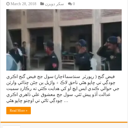
0
سکر ڊويزن
March 28, 2018
فيض گنج ( رپورٽر سنڌسماءَچار) سول جج فيض گنج اڪري
چودڳي تي ڇاپو هڻي ناحق لاڪ ۾ واڙيل ٻن ڄڻن ڇڏائي وارثن
جي حوالي ڪندي ايس ايڇ او کي هدايت ڪئي ته رڪارڊ سميت
عدالت آڏو پيش ٿئي. سول جج معشوق علي ڏاهري اڪري
چودڳي ٿاڻي تي اوچتو ڇاپو هڻي …
Read More »