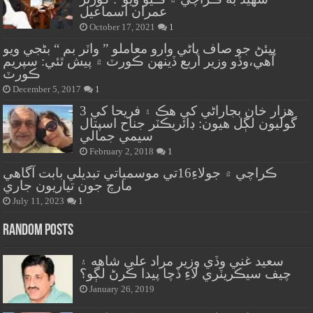
عمران اسماعيل
October 17, 2021
1
پيئڻ جو صاف پاڻي وارو معاملو ” واٽر بم “ بڻجي ويو
آهي،وڏو وزير اربع ڏينهن ڪورٽ ۾ پيش ٿئي: سپريم
ڪورٽ
December 5, 2017
1
هزار خان بجاراڻي کي هڪ ۽ فريحا کي 3
گوليون لڳل هيون: ڊائريڪٽر جناح اسپتال
سيمي جمالي
February 2, 2018
1
ڪراچي ۾ جولاءِ16تي موسمياتي تبديلي بابت آگاهي
مارچ جون تياريون جاري
July 11, 2023
1
Random Posts
سعيد غني وڏي وزير مراد علي شاهه ۽
چيف سيڪريٽري لاءِ ڏچا پيدا ڪرڻ لڳو؟
January 26, 2019