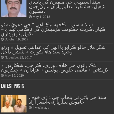
سنڌ اسيمبلي جي ميمبرن کي پابندي
مڙهيل دهشتگرد تنظيم پاران مارڻ جون
ڌمڪيون
May 1, 2018
سنڌ ۾ سڀ ” ڪجهه ٺيڪ آهي “ جي دعويٰ نه ٿو
ڪيان،ڪرپٽ حڪومت مڙهيندڙن کي ناڪامي ٿيندي –
بلاول ڀٽو زرداري
October 19, 2017
شگر ملاز چالو ڪرايو يا انهن کي عدالتي تحويل ۾ ورتو
وڃي: سنڌ هاءِ ڪورٽ ۾ پٽيشن داخل
November 23, 2017
لاڪ ڊائون جي خلاف ورزي، ڪراچي، شڪارپور ۽
لاڙڪاڻي ۾ ماتمي جلوس، پوليس ۽ عزادارن ۾ چڪريون
May 15, 2020
Latest Posts
سنڌ جي پاڻي تي پنجاب جي ڌاڙي خلاف
خاموش پيپلزپارٽي-اصغر آزاد
4 weeks ago