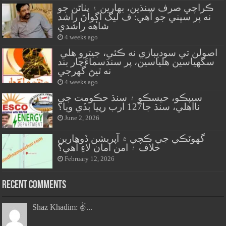
ڪراچي صرف سنڌين، بهارين ۽ پٺاڻن جو
نه پر سڀني جو آهي: ف ليگ اڳواڻ راشد
شاهه راشدي
4 weeks ago
اصولن تي سوديبازي نه ڪئي، جيترو هلي
سگهياسين هلياسين، پر سنڌسماءَچار بند
نه ٿيڻ گهرجي
4 weeks ago
سيپڪو، حيسڪو ۽ سنڌ حڪومت جي
نااهلي، سنڌ جا127 ارب رپيا ٻڏي ويا؟
June 2, 2026
گهوٽڪي جي ڪچي ۾ آپريشن ڏوهارين
خلاف ۽ امن امان لاءِ آهي؟
February 12, 2026
Recent Comments
Shaz Khadim: ✌️...