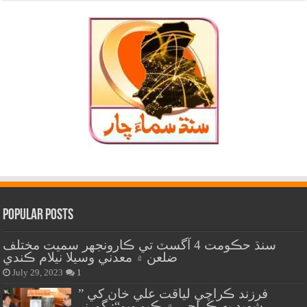
Popular Posts
سنڌ حڪومت 4 آگسٽ تي ڪارونجهر سميت مختلف
ضلعن ۾ معدني وسيلا نيلام ڪندي
July 29, 2023
1
” فرزند ڪراچي لياقت علي خان کي
شهيد به ڪراچي ۾ ڪيو ويو“: گورنر