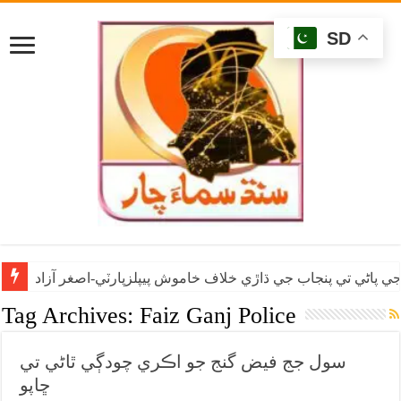
SD
ي پاڻي تي پنجاب جي ڌاڙي خلاف خاموش پيپلزپارٽي-اصغر آزاد
Tag Archives:
Faiz Ganj Police
سول جج فيض گنج جو اڪري چودڳي ٿاڻي تي
ڇاپو