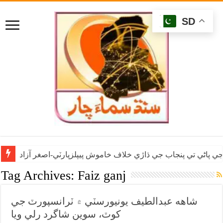
SD
ي پاڻي تي پنجاب جي ڌاڙي خلاف خاموش پيپلزپارٽي-اصغر آزاد
Tag Archives:
Faiz ganj
شاهه عبدالطيف يونيورسٽي ۾ ٽرانسپورٽ جي
کوٽ، سوين شاگرد رلي ويا