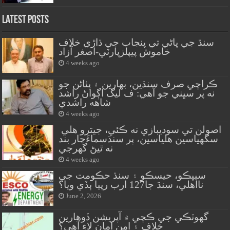
Latest Posts
سنڌ جي پاڻي تي پنجاب جي ڌاڙي خلاف
خاموش پيپلزپارٽي-اصغر آزاد
4 weeks ago
ڪراچي صرف سنڌين، بهارين ۽ پٺاڻن جو
نه پر سڀني جو آهي: ف ليگ اڳواڻ راشد
شاهه راشدي
4 weeks ago
اصولن تي سوديبازي نه ڪئي، جيترو هلي
سگهياسين هلياسين، پر سنڌسماءَچار بند
نه ٿيڻ گهرجي
4 weeks ago
سيپڪو، حيسڪو ۽ سنڌ حڪومت جي
نااهلي، سنڌ جا127 ارب رپيا ٻڏي ويا؟
June 2, 2026
گهوٽڪي جي ڪچي ۾ آپريشن ڏوهارين
خلاف ۽ امن امان لاءِ آهي؟