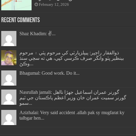
February 12, 2026
Recent Comments
Shaz Khadim: ✌️...
ذوالفقار راڄپر: پيپلزپارٽي کي مرحوم ڀٽي ۽ مرحوم
بينظير ڀٽو وانگر صرف ڪرسي کپي، هي ته سڄي سنڌ
وڪڻ...
Bhagumal: Good work. Do it...
Nasrullah jamali: گورنر عمران اسماعيل جھڙا نااهل
گورنر سميت عمران خان وزير اعظم پاڪستان جي ٽيم
سمو...
Azizhalai: Very said accident .allah pak sy mugfarat ky
talbgar hen...