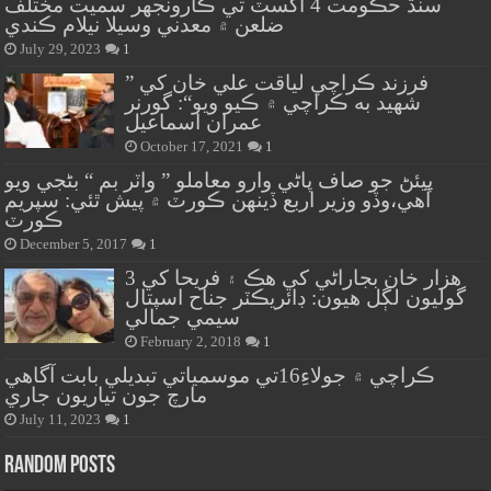
سنڌ حڪومت 4 آگسٽ تي ڪارونجهر سميت مختلف
ضلعن ۾ معدني وسيلا نيلام ڪندي
July 29, 2023
1
” فرزند ڪراچي لياقت علي خان کي
شهيد به ڪراچي ۾ ڪيو ويو“: گورنر
عمران اسماعيل
October 17, 2021
1
پيئڻ جو صاف پاڻي وارو معاملو ” واٽر بم “ بڻجي ويو
آهي،وڏو وزير اربع ڏينهن ڪورٽ ۾ پيش ٿئي: سپريم
ڪورٽ
December 5, 2017
1
هزار خان بجاراڻي کي هڪ ۽ فريحا کي 3
گوليون لڳل هيون: ڊائريڪٽر جناح اسپتال
سيمي جمالي
February 2, 2018
1
ڪراچي ۾ جولاءِ16تي موسمياتي تبديلي بابت آگاهي
مارچ جون تياريون جاري
July 11, 2023
1
Random Posts