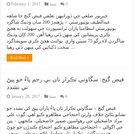
0
سنڌ
February 1, 2017
خيرپور ضلعي جي ڏورانيهن تعلقي فيض گنج جا شاهه
عبدالطيف يونيورسٽي ۾ پڙهندڙ 200 سان وڌيڪ شاگرد
يونيورسٽي انتظاميا پاران ٽرانسپورٽ جي سهولت نه هجڻ
ڪري پريشانين کي منهن ڏئي رهيا آهن. 200 کان وڌيڪ
شاگردن لاءِ رڳو 75 سيٽن واري پوائنٽ هجڻ ڪري سويشاگرد
سخت ڏکيائين کي منهن ڏئي رهيا …
Read More »
فيض گنج: سڱاوتي تڪرار تان بي رحم ڀاءُ جو ڀيڻ
تي تشدد
0
سنڌ
January 28, 2017
فيض گنج ۾ سڱاوتي تڪرار تان ڀاءُ پاران ڀيڻ کي تشدد جو
نشانو بڻائڻ خلاف وارثن احتجاجي مظاهرو ڪيو آهي. ڳوٺ علي
مراد خاصخيلي جي رهواسين ضمير خاصخيلي، مانجهي ۽ ٻين
جي اڳواڻي ۾ احتجاجي مظاهرو ڪيو. احتجاج ڪندڙن جو چوڻ
هو ته سڱاوتي تڪرار تان جوابدار غلام مصطفي پنهنجي …