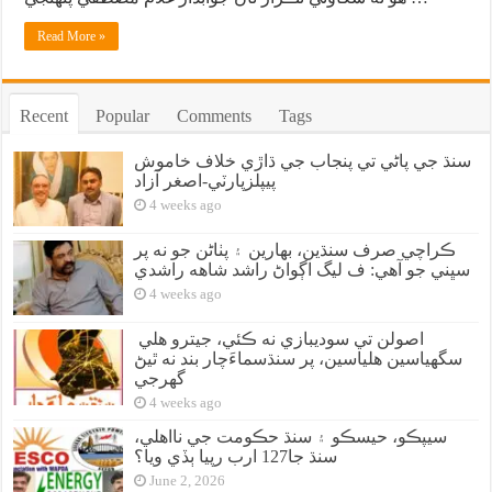
Read More »
Recent
Popular
Comments
Tags
سنڌ جي پاڻي تي پنجاب جي ڌاڙي خلاف خاموش
پيپلزپارٽي-اصغر آزاد
4 weeks ago
ڪراچي صرف سنڌين، بهارين ۽ پٺاڻن جو نه پر
سڀني جو آهي: ف ليگ اڳواڻ راشد شاهه راشدي
4 weeks ago
اصولن تي سوديبازي نه ڪئي، جيترو هلي
سگهياسين هلياسين، پر سنڌسماءَچار بند نه ٿيڻ
گهرجي
4 weeks ago
سيپڪو، حيسڪو ۽ سنڌ حڪومت جي نااهلي،
سنڌ جا127 ارب رپيا ٻڏي ويا؟
June 2, 2026