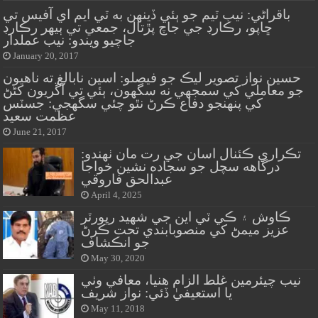
باقراڻي: نيب ٽيم جو ٻئي ڏينهن به ٽي ايم اي آفيس تي
ڇاپو، رڪارڊ جي جاچ پڙتال، جمعي تي ٻيهر رڪارڊ
جاچيو ويندو: نيب عملدار
January 20, 2017
حسين نواز تصوير ليڪ جو فيصلو: اسين نابالغ ته ناهيون
جو معاملي کي سمجهي نه سگهون، ٻئي تي آڱريون کڻڻ
کي پنهنجو دفاع ڪرڻ نٿو چئي سگهجي: جسٽس
عظمت سعيد
June 21, 2017
تڪراري ڪئنال اسان جي رت مان ٺھندو:
درگاهه سچل جو سجاده نشين خواجا
عبدالحق فاروقي
April 4, 2025
ڪاوش ۽ ڪي ٽي اين جي شهيد رپورٽر
عزيز ميمڻ کي منصوبابندي تحت ڪرڻ
جو انڪشاف
May 30, 2020
نيب چيئرمين غلط الزام هنيا، معافي وٺي
يا استعيفيٰ ڏئي: نواز شريف
May 11, 2018