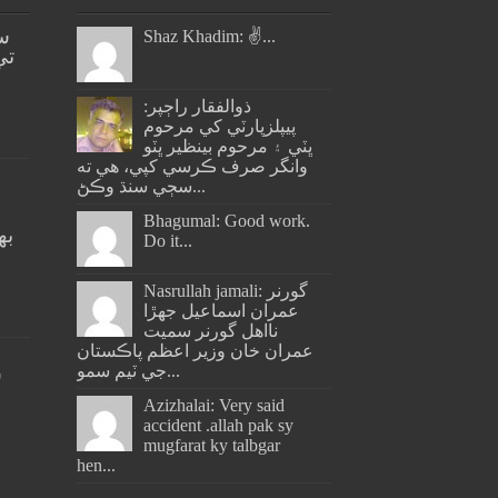
س
Shaz Khadim: ✌️...
تي
ذوالفقار راڄپر:
پيپلزپارٽي کي مرحوم
ڀٽي ۽ مرحوم بينظير ڀٽو
وانگر صرف ڪرسي کپي، هي ته
سڄي سنڌ وڪڻ...
Bhagumal: Good work.
به
Do it...
ج
Nasrullah jamali: گورنر
عمران اسماعيل جھڙا
نااهل گورنر سميت
عمران خان وزير اعظم پاڪستان
جي ٽيم سمو...
س
Azizhalai: Very said
accident .allah pak sy
mugfarat ky talbgar
hen...