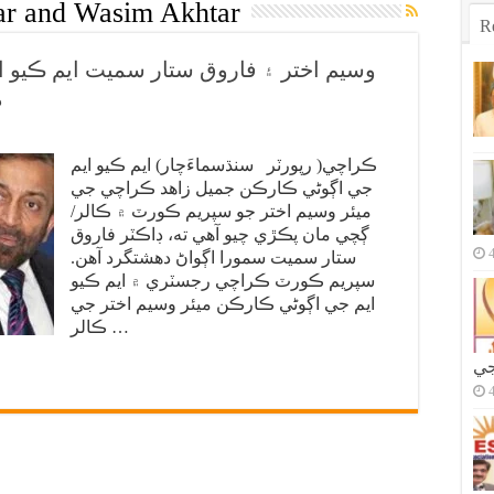
ar and Wasim Akhtar
R
وسيم اختر ۽ فاروق ستار سميت ايم ڪيو ا
م
ڪراچي( رپورٽر سنڌسماءَچار) ايم ڪيو ايم
جي اڳوڻي ڪارڪن جميل زاهد ڪراچي جي
ميئر وسيم اختر جو سپريم ڪورٽ ۾ ڪالر/
ڳچي مان پڪڙي چيو آهي ته، ڊاڪٽر فاروق
ستار سميت سمورا اڳواڻ دهشتگرد آهن.
سپريم ڪورٽ ڪراچي رجسٽري ۾ ايم ڪيو
ايم جي اڳوڻي ڪارڪن ميئر وسيم اختر جي
ڪالر …
جي