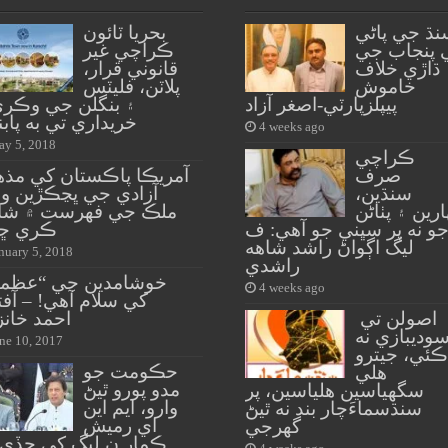
نڌ جي پاڻي
بحريا ٽائون
 پنجاب جي
ڪراچي غير
ڌاڙي خلاف
قانوني قرار،
خاموش
پلاٽن، فليٽس
پيپلزپارٽي-اصغر آزاد
۽ بنگلن جي وڪري
خريداري تي به پاب
4 weeks ago
y 5, 2018
ڪراچي
صرف
آمريڪا پاڪستان کي مذه
سنڌين،
آزادي جي ڀڃڪڙين وا
ارين ۽ پٺاڻن
ملڪ جي فهرست ۾ شا
و نه پر سڀني جو آهي: ف
ڪري ڇڏ
ليگ اڳواڻ راشد شاهه
nuary 5, 2018
راشدي
خوشامدين جي “عظم
4 weeks ago
کي سلام آهي! – آف
اصولن تي
احمد خانز
وديبازي نه
ne 10, 2017
ڪئي، جيترو
حڪومت جو
هلي
مدو پورو ٿيڻ
سگهياسين هلياسين، پر
وارو، ايم اين
سنڌسماءَچار بند نه ٿيڻ
اي رميش
گهرجي
ڪمار ن ليگ کي ڇڏي 