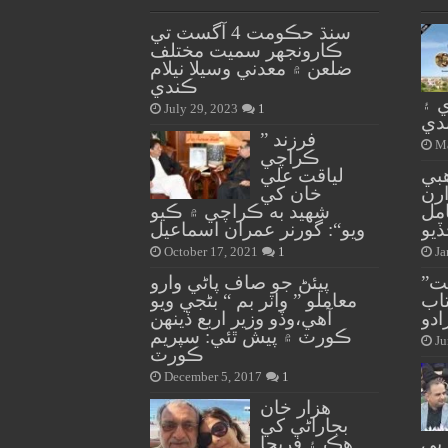
سنڌ حڪومت 4 آگسٽ تي
ڪارونجهر سميت مختلف
ضلعن ۾ معدني وسيلا نيلام
ڪندي
 ۽
July 29, 2023
1
ندي
” فرزند
Ma
ڪراچي
بي
لياقت علي
رن
خان کي
مل
شهيد به ڪراچي ۾ ڪيو
يو
ويو“: گورنر عمران اسماعيل
October 17, 2021
1
Ja
ت”
پيئڻ جو صاف پاڻي وارو
تاب
معاملو ” واٽر بم “ بڻجي ويو
ادو
آهي،وڏو وزير اربع ڏينهن
ڪورٽ ۾ پيش ٿئي: سپريم
Ju
ڪورٽ
December 5, 2017
1
هزار خان
بجاراڻي کي
پي
هڪ ۽ فريحا