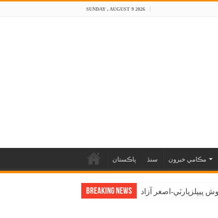
SUNDAY , AUGUST 9 2026
مڪامي خبرون
سنڌ
پاڪستان
Breaking News
 پيپلزپارٽي-اصغر آزاد