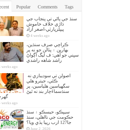
ecent
Popular
Comments
Tags
سنڌ جي پاڻي تي پنجاب جي
ڌاڙي خلاف خاموش
پيپلزپارٽي-اصغر آزاد
4 weeks ago
ڪراچي صرف سنڌين،
بهارين ۽ پٺاڻن جو نه پر
سڀني جو آهي: ف ليگ اڳواڻ
راشد شاهه راشدي
4 weeks ago
اصولن تي سوديبازي نه
ڪئي، جيترو هلي
سگهياسين هلياسين، پر
سنڌسماءَچار بند نه ٿيڻ
گهر
4 weeks ago
سيپڪو، حيسڪو ۽ سنڌ
حڪومت جي نااهلي، سنڌ
جا127 ارب رپيا ٻڏي ويا؟
June 2, 2026