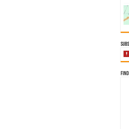
Subs
Find