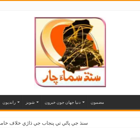
مضمون
دنيا جهان جون خبرون
شوبز
رانديون
سنڌ جي پاڻي تي پنجاب جي ڌاڙي خلاف خاموش