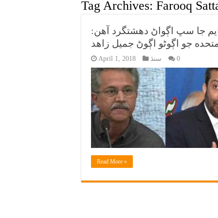
Tag Archives:
Farooq Satt
يم جا سڀ اڳواڻ دهشتگرد آهن:
تحده جو اڳوڻو اڳوڻ جميل زاهد
0
سنڌ
April 1, 2018
Read More »