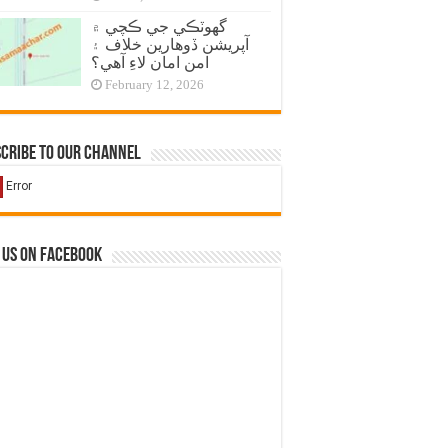
گهوٽڪي جي ڪچي ۾
آپريشن ڏوهارين خلاف ۽
امن امان لاءِ آهي؟
February 12, 2026
cribe to our Channel
 us on Facebook