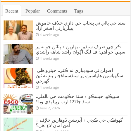
Recent
Popular
Comments
Tags
سنڌ جي پاڻي تي پنجاب جي ڌاڙي خلاف خاموش
پيپلزپارٽي-اصغر آزاد
4 weeks ago
ڪراچي صرف سنڌين، بهارين ۽ پٺاڻن جو نه پر
سڀني جو آهي: ف ليگ اڳواڻ راشد شاهه راشدي
4 weeks ago
اصولن تي سوديبازي نه ڪئي، جيترو هلي
سگهياسين هلياسين، پر سنڌسماءَچار بند نه ٿيڻ
گهرجي
4 weeks ago
سيپڪو، حيسڪو ۽ سنڌ حڪومت جي نااهلي،
سنڌ جا127 ارب رپيا ٻڏي ويا؟
June 2, 2026
گهوٽڪي جي ڪچي ۾ آپريشن ڏوهارين خلاف ۽
امن امان لاءِ آهي؟