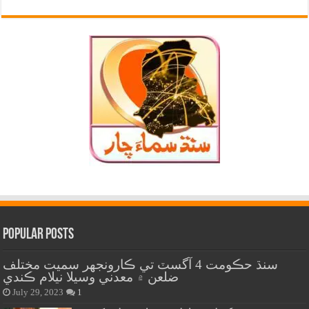
Popular Posts
سنڌ حڪومت 4 آگسٽ تي ڪارونجهر سميت مختلف
ضلعن ۾ معدني وسيلا نيلام ڪندي
July 29, 2023
1