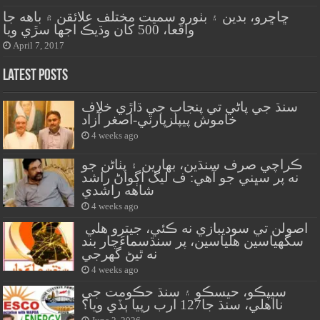
ڇاڇرو، بدين ۽ بٺورو سميت مختلف علائقن ۾ باهه جا
واقعا، 500 کان وڌيڪ اجها سڙي ويا
April 7, 2017
Latest Posts
سنڌ جي پاڻي تي پنجاب جي ڌاڙي خلاف
خاموش پيپلزپارٽي-اصغر آزاد
4 weeks ago
ڪراچي صرف سنڌين، بهارين ۽ پٺاڻن جو
نه پر سڀني جو آهي: ف ليگ اڳواڻ راشد
شاهه راشدي
4 weeks ago
اصولن تي سوديبازي نه ڪئي، جيترو هلي
سگهياسين هلياسين، پر سنڌسماءَچار بند
نه ٿيڻ گهرجي
4 weeks ago
سيپڪو، حيسڪو ۽ سنڌ حڪومت جي
نااهلي، سنڌ جا127 ارب رپيا ٻڏي ويا؟