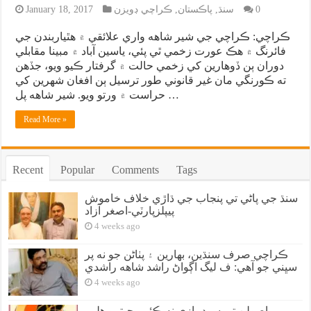
0
سنڌ
,
پاڪستان
,
ڪراچي ڊويزن
January 18, 2017
ڪراچي: ڪراچي جي شير شاهه واري علائقي ۾ هٿياربندن جي
فائرنگ ۾ هڪ عورت زخمي ٿي پئي، ياسين آباد ۾ مبينا مقابلي
دوران ٻن ڏوهارين کي زخمي حالت ۾ گرفتار ڪيو ويو، جڏهن
ته ڪورنگي مان غير قانوني طور ترسيل ٻن افغان شهرين کي
حراست ۾ ورتو ويو. شير شاهه پل …
Read More »
Recent
Popular
Comments
Tags
سنڌ جي پاڻي تي پنجاب جي ڌاڙي خلاف خاموش
پيپلزپارٽي-اصغر آزاد
4 weeks ago
ڪراچي صرف سنڌين، بهارين ۽ پٺاڻن جو نه پر
سڀني جو آهي: ف ليگ اڳواڻ راشد شاهه راشدي
4 weeks ago
اصولن تي سوديبازي نه ڪئي، جيترو هلي