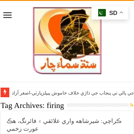
SD
ي پاڻي تي پنجاب جي ڌاڙي خلاف خاموش پيپلزپارٽي-اصغر آزاد
Tag Archives:
firing
ڪراچي: شيرشاهه واري علائقي ۾ فائرنگ، هڪ
عورت زخمي