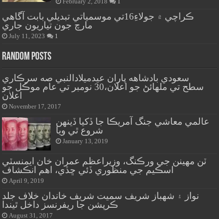
February 2, 2018
1
ڪراچي ۾ جولاءِ16تي موسمياتي تبديلي بابت آگاهي
مارچ جون تياريون جاري
July 11, 2023
1
Random Posts
سعودي بادشاهه پاران عيدميلادالنبي صه سرڪاري
سطح تي ملهائڻ جو اعلان،30 نومبر تي عام موڪل جو
اعلان
November 17, 2017
عالمي معاشي جنگ آمريڪا جا ڏکيا ڏينهن
شروع ٿي ويا
January 13, 2019
ٽن مهينن جي ورڪنگ، وزيراعظم عمران خان ايمنسٽي
اسڪيم جي منظوري ڏئي ڇڏي، اهم انڪشاف
April 9, 2019
نواز ۽ شهباز شريف سميت شريف خاندان خلاف جلد
ڪرپشن جا ريفرنسز داخل ٿيندا
August 31, 2017