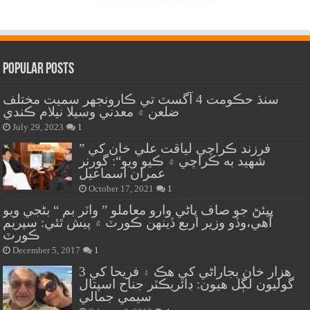
Popular Posts
سنڌ حڪومت 4 آگسٽ تي ڪارونجهر سميت مختلف
ضلعن ۾ معدني وسيلا نيلام ڪندي
July 29, 2023
1
” فرزند ڪراچي لياقت علي خان کي
شهيد به ڪراچي ۾ ڪيو ويو“: گورنر
عمران اسماعيل
October 17, 2021
1
پيئڻ جو صاف پاڻي وارو معاملو ” واٽر بم “ بڻجي ويو
آهي،وڏو وزير اربع ڏينهن ڪورٽ ۾ پيش ٿئي: سپريم
ڪورٽ
December 5, 2017
1
هزار خان بجاراڻي کي هڪ ۽ فريحا کي 3
گوليون لڳل هيون: ڊائريڪٽر جناح اسپتال
سيمي جمالي