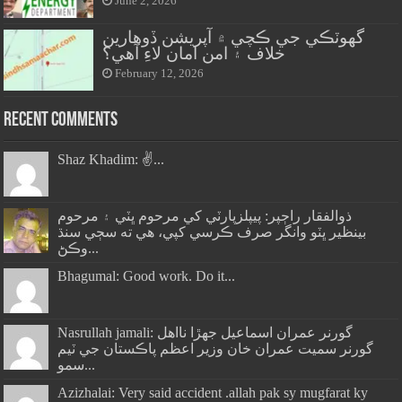
June 2, 2026
گهوٽڪي جي ڪچي ۾ آپريشن ڏوهارين
خلاف ۽ امن امان لاءِ آهي؟
February 12, 2026
Recent Comments
Shaz Khadim: ✌️...
ذوالفقار راڄپر: پيپلزپارٽي کي مرحوم ڀٽي ۽ مرحوم
بينظير ڀٽو وانگر صرف ڪرسي کپي، هي ته سڄي سنڌ
وڪڻ...
Bhagumal: Good work. Do it...
Nasrullah jamali: گورنر عمران اسماعيل جھڙا نااهل
گورنر سميت عمران خان وزير اعظم پاڪستان جي ٽيم
سمو...
Azizhalai: Very said accident .allah pak sy mugfarat ky