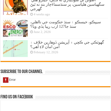
سگهياسين هلياسين، پر سنڌسماءَچار بند نه ٿيڻ
گهرجي
4 weeks ago
سيپڪو، حيسڪو ۽ سنڌ حڪومت جي نااهلي،
سنڌ جا127 ارب رپيا ٻڏي ويا؟
June 2, 2026
گهوٽڪي جي ڪچي ۾ آپريشن ڏوهارين خلاف ۽
امن امان لاءِ آهي؟
February 12, 2026
Subscribe to our Channel
Find us on Facebook