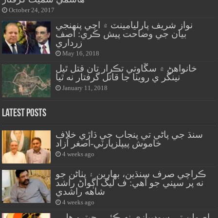
October 24, 2017
نواز شريف پارليامينٽ ۾ اچي پنهنجي
بيان جي وضاحت پيش ڪري: آصف
زرداري
May 16, 2018
خانواهڻ ۾ سڱاوتي تڪرار تان قتل ٿيل
نينگر ي روينا جا قاتل گرفتار نه ٿيا
January 11, 2018
Latest Posts
سنڌ جي پاڻي تي پنجاب جي ڌاڙي خلاف
خاموش پيپلزپارٽي-اصغر آزاد
4 weeks ago
ڪراچي صرف سنڌين، بهارين ۽ پٺاڻن جو
نه پر سڀني جو آهي: ف ليگ اڳواڻ راشد
شاهه راشدي
4 weeks ago
اصولن تي سوديبازي نه ڪئي، جيترو هلي