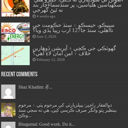
سگهياسين هلياسين، پر سنڌسماءَچار بند
نه ٿيڻ گهرجي
4 weeks ago
سيپڪو، حيسڪو ۽ سنڌ حڪومت جي
نااهلي، سنڌ جا127 ارب رپيا ٻڏي ويا؟
June 2, 2026
گهوٽڪي جي ڪچي ۾ آپريشن ڏوهارين
خلاف ۽ امن امان لاءِ آهي؟
February 12, 2026
Recent Comments
Shaz Khadim: ✌️...
ذوالفقار راڄپر: پيپلزپارٽي کي مرحوم ڀٽي ۽ مرحوم
بينظير ڀٽو وانگر صرف ڪرسي کپي، هي ته سڄي سنڌ
وڪڻ...
Bhagumal: Good work. Do it...