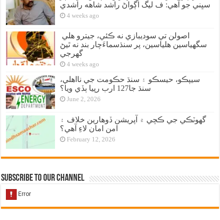
سڀني جو آهي: ف ليگ اڳواڻ راشد شاهه راشدي
4 weeks ago
اصولن تي سوديبازي نه ڪئي، جيترو هلي
سگهياسين هلياسين، پر سنڌسماءَچار بند نه ٿيڻ
گهرجي
4 weeks ago
سيپڪو، حيسڪو ۽ سنڌ حڪومت جي نااهلي،
سنڌ جا127 ارب رپيا ٻڏي ويا؟
June 2, 2026
گهوٽڪي جي ڪچي ۾ آپريشن ڏوهارين خلاف ۽
امن امان لاءِ آهي؟
February 12, 2026
Subscribe to our Channel