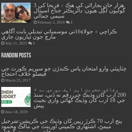
هزار خان بجاراڻي کي هڪ ۽ فريحا کي 3
گوليون لڳل هيون: ڊائريڪٽر جناح اسپتال
سيمي جمالي
February 2, 2018
1
ڪراچي ۾ جولاءِ16تي موسمياتي تبديلي بابت آگاهي
مارچ جون تياريون جاري
July 11, 2023
1
Random Posts
چٽاڀيٽي وارو امتحان پاس ڪندڙن جو سپريم ڪورٽ جي
فيصلو خلاف احتجاج
March 25, 2017
وفاقي حڪومت اين ايف سي جي مد ۾
200 ارب کان وڌيڪ جي رقم نه ڏني، سنڌ
جي 18 ارب کان وڌيڪ گهاٽي واري بجيٽ
پيش
June 18, 2020
پنج ارب 70 ڪرڙ رپين کان وڌيڪ جي ڪرپشن:شرجيل
ميمڻ، اشتهاري ڪمپني اورينٽ جي مالڪ محمود
هاشمي سميت گرفتار