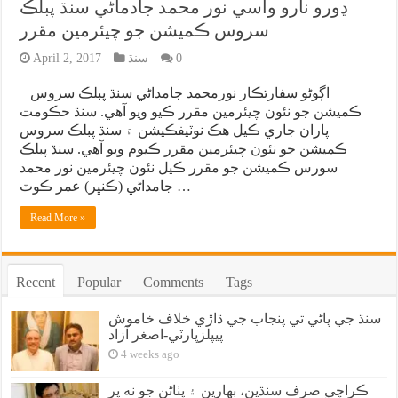
ڍورو نارو واسي نور محمد جادماڻي سنڌ پبلڪ
سروس ڪميشن جو چيئرمين مقرر
0
سنڌ
April 2, 2017
اڳوڻو سفارتڪار نورمحمد جامداڻي سنڌ پبلڪ سروس
ڪميشن جو نئون چيئرمين مقرر ڪيو ويو آهي. سنڌ حڪومت
پاران جاري ڪيل هڪ نوٽيفڪيشن ۾ سنڌ پبلڪ سروس
ڪميشن جو نئون چيئرمين مقرر ڪيوم ويو آهي. سنڌ پبلڪ
سورس ڪميشن جو مقرر ڪيل نئون چيئرمين نور محمد
جامداڻي (ڪنڀر) عمر ڪوٽ …
Read More »
Recent
Popular
Comments
Tags
سنڌ جي پاڻي تي پنجاب جي ڌاڙي خلاف خاموش
پيپلزپارٽي-اصغر آزاد
4 weeks ago
ڪراچي صرف سنڌين، بهارين ۽ پٺاڻن جو نه پر