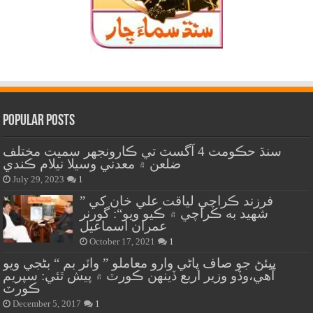
Popular Posts
سنڌ حڪومت 4 آگسٽ تي ڪارونجهر سميت مختلف
ضلعن ۾ معدني وسيلا نيلام ڪندي
July 29, 2023
1
” فرزند ڪراچي لياقت علي خان کي
شهيد به ڪراچي ۾ ڪيو ويو“: گورنر
عمران اسماعيل
October 17, 2021
1
پيئڻ جو صاف پاڻي وارو معاملو ” واٽر بم “ بڻجي ويو
آهي،وڏو وزير اربع ڏينهن ڪورٽ ۾ پيش ٿئي: سپريم
ڪورٽ
December 5, 2017
1