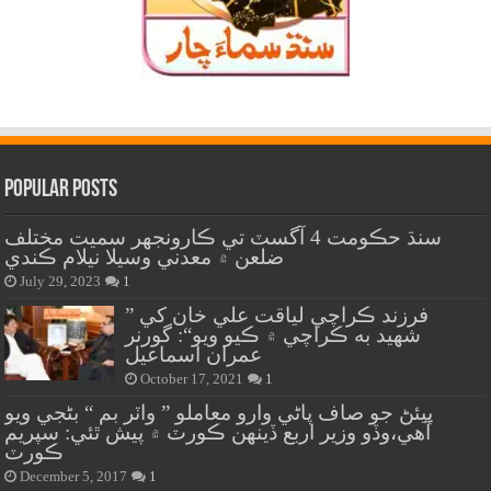
Popular Posts
سنڌ حڪومت 4 آگسٽ تي ڪارونجهر سميت مختلف
ضلعن ۾ معدني وسيلا نيلام ڪندي
July 29, 2023
1
” فرزند ڪراچي لياقت علي خان کي
شهيد به ڪراچي ۾ ڪيو ويو“: گورنر
عمران اسماعيل
October 17, 2021
1
پيئڻ جو صاف پاڻي وارو معاملو ” واٽر بم “ بڻجي ويو
آهي،وڏو وزير اربع ڏينهن ڪورٽ ۾ پيش ٿئي: سپريم
ڪورٽ
December 5, 2017
1