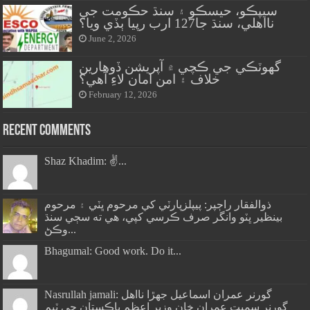
سيپڪو، حيسڪو ۽ سنڌ حڪومت جي
نااهلي، سنڌ جا127 ارب رپيا ٻڏي ويا؟
June 2, 2026
گهوٽڪي جي ڪچي ۾ آپريشن ڏوهارين
خلاف ۽ امن امان لاءِ آهي؟
February 12, 2026
Recent Comments
Shaz Khadim: ✌️...
ذوالفقار راڄپر: پيپلزپارٽي کي مرحوم ڀٽي ۽ مرحوم
بينظير ڀٽو وانگر صرف ڪرسي کپي، هي ته سڄي سنڌ
وڪڻ...
Bhagumal: Good work. Do it...
Nasrullah jamali: گورنر عمران اسماعيل جھڙا نااهل
گورنر سميت عمران خان وزير اعظم پاڪستان جي ٽيم