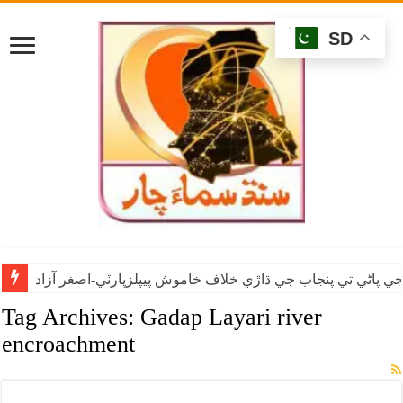
SD
ي پاڻي تي پنجاب جي ڌاڙي خلاف خاموش پيپلزپارٽي-اصغر آزاد
Tag Archives:
Gadap Layari river
encroachment