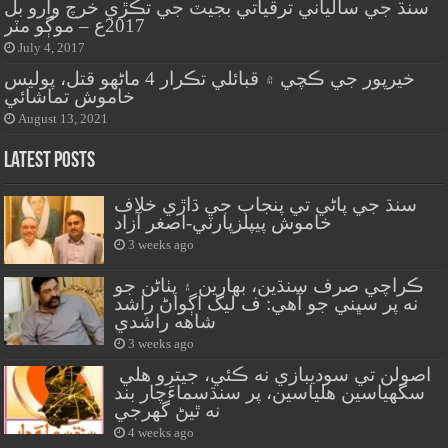
سنڌ جي سالياني ترقياتي بجيٽ جي تڪڙي خرچ وارو بل
2017ع – موڳو مٽر
July 4, 2017
خيرپور جي ڪچي ۾ قبائلي تڪرار 4 ماڻهو قتل، پوليس
خاموش تماشائي
August 13, 2021
Latest Posts
سنڌ جي پاڻي تي پنجاب جي ڌاڙي خلاف
خاموش پيپلزپارٽي-اصغر آزاد
3 weeks ago
ڪراچي صرف سنڌين، بهارين ۽ پٺاڻن جو
نه پر سڀني جو آهي: ف ليگ اڳواڻ راشد
شاهه راشدي
3 weeks ago
اصولن تي سوديبازي نه ڪئي، جيترو هلي
سگهياسين هلياسين، پر سنڌسماءَچار بند
نه ٿيڻ گهرجي
4 weeks ago