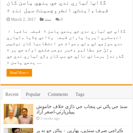
گڏاپ: لياري ندي جي ٻنهي پاسن کان
قبضا،اينٽي انڪروچمينٽ سيل ننڊ ۾
0
سنڌ
March 2, 2017
گڏاپ جي لياري ندي جي ٻنھي پاسن ۾ قبضہ مافيا ۽
انڊسٽري ايريا پاران قبضہ وڌائي ڇڏيا ،لياري
ندي سوڙھي ٿي وئي ،عوام جو انتظاميا کان نوٽيس
وٺڻ جو مطالبو ،خبر موجب ضلعي اولھ جي ڀر ۾
گذرندڙ برساتي نالي جي سڀ کان وڏي لياري ندي جي
ٻنھي پاسن ۾ …
Read More »
Recent
Popular
Comments
Tags
سنڌ جي پاڻي تي پنجاب جي ڌاڙي خلاف خاموش
پيپلزپارٽي-اصغر آزاد
3 weeks ago
ڪراچي صرف سنڌين، بهارين ۽ پٺاڻن جو نه پر