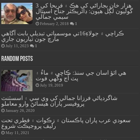
هزار خان بجاراڻي کي هڪ ۽ فريحا کي 3
گوليون لڳل هيون: ڊائريڪٽر جناح اسپتال
سيمي جمالي
February 2, 2018
1
ڪراچي ۾ جولاءِ16تي موسمياتي تبديلي بابت آگاهي
مارچ جون تياريون جاري
July 11, 2023
1
Random Posts
هي اٿؤ اسان جي سنڌ: ڪاڇي ۾ ماءُ ۽
پٽ اُڃ وگهي فوت
July 19, 2019
شاگردياڻي فرزانا جمالي کي وي سي ۽ اسسٽنٽ
پروفيسر پاران هيسائڻ وارو معاملو
January 26, 2020
سعودي عرب پاران پاڪستان ۾ زڪوات ۽ فطري تحت
رليف پروجيڪٽ شروع
May 11, 2021