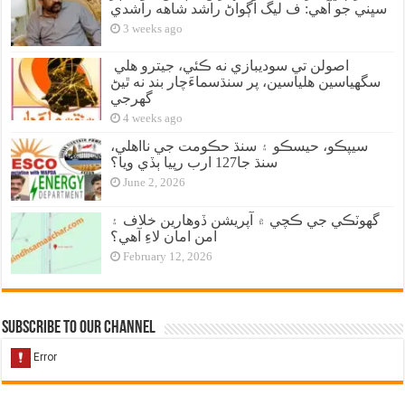
سڀني جو آهي: ف ليگ اڳواڻ راشد شاهه راشدي
3 weeks ago
اصولن تي سوديبازي نه ڪئي، جيترو هلي
سگهياسين هلياسين، پر سنڌسماءَچار بند نه ٿيڻ
گهرجي
4 weeks ago
سيپڪو، حيسڪو ۽ سنڌ حڪومت جي نااهلي،
سنڌ جا127 ارب رپيا ٻڏي ويا؟
June 2, 2026
گهوٽڪي جي ڪچي ۾ آپريشن ڏوهارين خلاف ۽
امن امان لاءِ آهي؟
February 12, 2026
Subscribe to our Channel