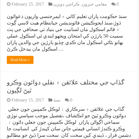
0
مقامي خبرون
,
ڪراچي ڊويزن
February 25, 2017
سنڌ حڪومت پاران تعليم کاتي ۾ ايمرجنسي واريون دعوائون
ڌوڙ،سنڌ ايجوڪيشن فائونڊيشن جيانتظام هيٺ لاسي ڳوٺ
۾ قائم اسڪول مان لسانيت جي بنياد تي صحافي جي پٽ
سميت 50 ٻارڙن کي امتحان ويجھو ايندي ئي اسڪول عملي
بھانو بڻائي اسڪول مان ڪڍي ڇڏيو ٻارڙين جي والدين پاران
اسڪول مان بيدخل ڪرڻ …
Read More »
گڏاپ جي مختلف علائقن ۾ نقلي دوائون وڪرو
ٿيڻ لڳيون
0
سنڌ
February 15, 2017
گڏاپ جي علائقن ۾ سرڪاري ۽ لوڪل ڪمپنين جون جعلي
دوائون وڪرو ٿيڻ جو انڪشاف ،تفصيل موجب سياسي توڙي
سماجي اڳواڻن پاران لوڪل ڪمپينن جون جعلي دائون ۽
وڪرو ڪندڙ انساني قيمتي جانن سان کيندڙ کي انسانيت جا
دشمن قرار ، ڏيندي کين سخت کان سخت سزا ڏيڻ جو مطالبو