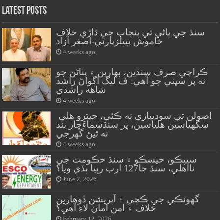
Latest Posts
سنڌ جي پاڻي تي پنجاب جي ڌاڙي خلاف
خاموش پيپلزپارٽي-اصغر آزاد
4 weeks ago
ڪراچي صرف سنڌين، بهارين ۽ پٺاڻن جو
نه پر سڀني جو آهي: ف ليگ اڳواڻ راشد
شاهه راشدي
4 weeks ago
اصولن تي سوديبازي نه ڪئي، جيترو هلي
سگهياسين هلياسين، پر سنڌسماءَچار بند
نه ٿيڻ گهرجي
4 weeks ago
سيپڪو، حيسڪو ۽ سنڌ حڪومت جي
نااهلي، سنڌ جا127 ارب رپيا ٻڏي ويا؟
June 2, 2026
گهوٽڪي جي ڪچي ۾ آپريشن ڏوهارين
خلاف ۽ امن امان لاءِ آهي؟
February 12, 2026