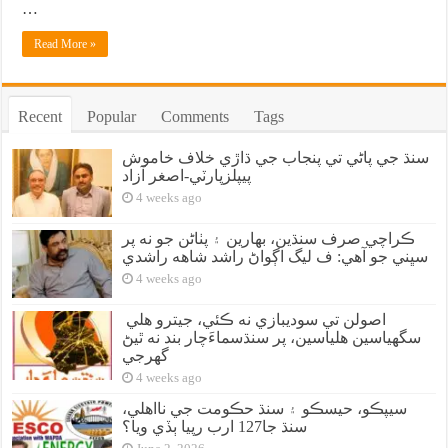
…
Read More »
Recent
Popular
Comments
Tags
سنڌ جي پاڻي تي پنجاب جي ڌاڙي خلاف خاموش
پيپلزپارٽي-اصغر آزاد
4 weeks ago
ڪراچي صرف سنڌين، بهارين ۽ پٺاڻن جو نه پر
سڀني جو آهي: ف ليگ اڳواڻ راشد شاهه راشدي
4 weeks ago
اصولن تي سوديبازي نه ڪئي، جيترو هلي
سگهياسين هلياسين، پر سنڌسماءَچار بند نه ٿيڻ
گهرجي
4 weeks ago
سيپڪو، حيسڪو ۽ سنڌ حڪومت جي نااهلي،
سنڌ جا127 ارب رپيا ٻڏي ويا؟