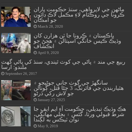
ماڻهن جي لاپرواهي، سنڌ حڪومت پاران
ڪرونا جي روڪٿام لاءِ مڪمل لاڪ ڊائون
جو امڪان
March 28, 2020
پاڪستان ۾ ڪرونا جا ٽن هزارن کان
وڌيڪ ڪيس خانگي اسپتالن ۾ هجڻ جو
انڪشاف
April 9, 2020
ربيع جي مند ۾ پاڻي جي کوٽ ٿيندي، سنڌ کي پاڻي گهٽ
ملندو: ارسا
September 26, 2017
سانگهڙ جي ڳوٺ جاني جوڻيجو ۾
هٿياربندن جي فائرنگ، 3 ڄڻا قتل، ڳوٺاڻن
جو لاش رکي ڌرڻو
January 27, 2025
هڪ وڌيڪ تبديلي، حڪومت آءِ ايم ايف جا
شرط قبولي ورتا، گئس ۽ بجلي مهانگي،
نوان ٽيڪس به لڳندا
May 9, 2019