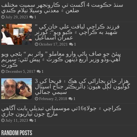
سنڌ حڪومت 4 آگسٽ تي ڪارونجهر سميت مختلف
ضلعن ۾ معدني وسيلا نيلام ڪندي
July 29, 2023
1
” فرزند ڪراچي لياقت علي خان کي
شهيد به ڪراچي ۾ ڪيو ويو“: گورنر
عمران اسماعيل
October 17, 2021
1
پيئڻ جو صاف پاڻي وارو معاملو ” واٽر بم “ بڻجي ويو
آهي،وڏو وزير اربع ڏينهن ڪورٽ ۾ پيش ٿئي: سپريم
ڪورٽ
December 5, 2017
1
هزار خان بجاراڻي کي هڪ ۽ فريحا کي 3
گوليون لڳل هيون: ڊائريڪٽر جناح اسپتال
سيمي جمالي
February 2, 2018
1
ڪراچي ۾ جولاءِ16تي موسمياتي تبديلي بابت آگاهي
مارچ جون تياريون جاري
July 11, 2023
1
Random Posts