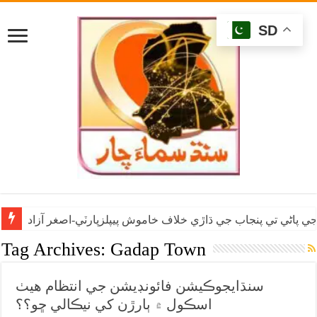
SD
ي پاڻي تي پنجاب جي ڌاڙي خلاف خاموش پيپلزپارٽي-اصغر آزاد
Tag Archives:
Gadap Town
سنڌايجوڪيشن فائونڊيشن جي انتظام هيٺ
اسڪول ۾ ٻارڙن کي نيڪالي ڇو؟؟