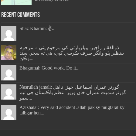
Recent Comments
Shaz Khadim: ✌️...
ذوالفقار راڄپر: پيپلزپارٽي کي مرحوم ڀٽي ۽ مرحوم
بينظير ڀٽو وانگر صرف ڪرسي کپي، هي ته سڄي سنڌ
وڪڻ...
Bhagumal: Good work. Do it...
Nasrullah jamali: گورنر عمران اسماعيل جھڙا نااهل
گورنر سميت عمران خان وزير اعظم پاڪستان جي ٽيم
سمو...
Azizhalai: Very said accident .allah pak sy mugfarat ky
talbgar hen...