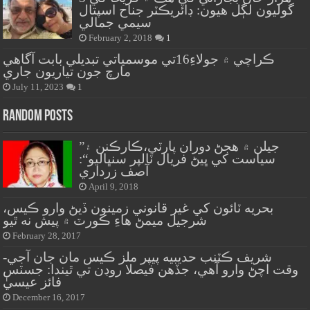
گوليون لڳل هيون: ڊائريڪٽر جناح اسپتال
سيمي جمالي
February 2, 2018
1
ڪراچي ۾ جولاءِ16تي موسمياتي تبديلي بابت آگاهي
مارچ جون تياريون جاري
July 11, 2023
1
Random Posts
”جيلن ۾ هجڻ دوران پارٽي،ڪارڪنن ۽
سياست کي ڀيڻ فريال ٽالپر سنڀاليو“:
آصف زرداري
April 9, 2018
بحريه ٽائون کي غير قانوني زمينون ڏيڻ وارو ڪيس،
شرجيل ميمڻ هاءِ ڪورٽ ۾ پيش نه ٿيو
February 28, 2017
شريف ڪٽنب حديبيه پيپر ملز ڪيس مان جان آجي-
وقت اچڻ وارو آهي، جڏهن فيصلا روڊن تي ٿيندا: جسٽس
فائز عيسيٰ
December 16, 2017