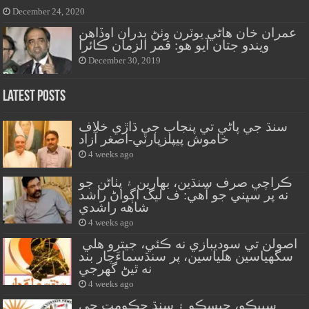
December 24, 2020
عمران خان هاڻي يوٽرن وٺڻ بدران اوڏاهن
ويندو جتان آيو هو: قمر الزمان ڪائرا
December 30, 2019
Latest Posts
سنڌ جي پاڻي تي پنجاب جي ڌاڙي خلاف
خاموش پيپلزپارٽي-اصغر آزاد
4 weeks ago
ڪراچي صرف سنڌين، بهارين ۽ پٺاڻن جو
نه پر سڀني جو آهي: ف ليگ اڳواڻ راشد
شاهه راشدي
4 weeks ago
اصولن تي سوديبازي نه ڪئي، جيترو هلي
سگهياسين هلياسين، پر سنڌسماءَچار بند
نه ٿيڻ گهرجي
4 weeks ago
سيپڪو، حيسڪو ۽ سنڌ حڪومت جي