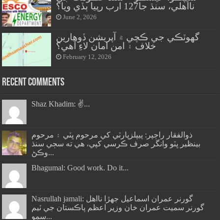
نااهلي، سنڌ جا127 ارب رپيا ٻڏي ويا؟
June 2, 2026
گهوٽڪي جي ڪچي ۾ آپريشن ڏوهارين
خلاف ۽ امن امان لاءِ آهي؟
February 12, 2026
Recent Comments
Shaz Khadim: ✌️...
ذوالفقار راڄپر: پيپلزپارٽي کي مرحوم ڀٽي ۽ مرحوم
بينظير ڀٽو وانگر صرف ڪرسي کپي، هي ته سڄي سنڌ
وڪڻ...
Bhagumal: Good work. Do it...
Nasrullah jamali: گورنر عمران اسماعيل جھڙا نااهل
گورنر سميت عمران خان وزير اعظم پاڪستان جي ٽيم
سمو...