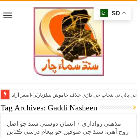
SD
ي پاڻي تي پنجاب جي ڌاڙي خلاف خاموش پيپلزپارٽي-اصغر آزاد
Tag Archives:
Gaddi Nasheen
مذهبي رواداري ۽ انسان دوستي سنڌ جو اصل
روح آهي، سنڌ جي صوفين جو پيعام درسي ڪتابن