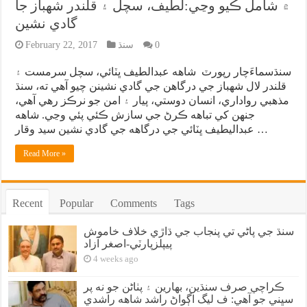
۾ شامل ڪيو وڃي:لطيف، سچل ۽ قلندر شهباز جا
گادي نشين
0
سنڌ
February 22, 2017
سنڌسماءَچار رپورٽ شاهه عبدالطيف ڀٽائي، سچل سرمست ۽
قلندر لال شهباز جي درگاهن جي گادي نشينن چيو آهي ته، سنڌ
مذهبي رواداري، انسان دوستي، پيار ۽ امن جو نرڪز رهي آهي،
جنهن کي تباهه ڪرڻ جي سازش ڪئي پئي وڃي. شاهه
عبداليطيف ڀٽائي جي درگاهه جي گادي نشين سيد وقار …
Read More »
Recent
Popular
Comments
Tags
سنڌ جي پاڻي تي پنجاب جي ڌاڙي خلاف خاموش
پيپلزپارٽي-اصغر آزاد
4 weeks ago
ڪراچي صرف سنڌين، بهارين ۽ پٺاڻن جو نه پر
سڀني جو آهي: ف ليگ اڳواڻ راشد شاهه راشدي