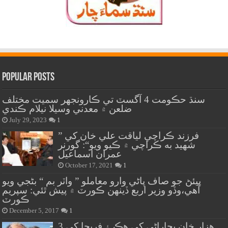
Popular Posts
سنڌ حڪومت 4 آگسٽ تي ڪارونجهر سميت مختلف
ضلعن ۾ معدني وسيلا نيلام ڪندي
July 29, 2023
1
” فرزند ڪراچي لياقت علي خان کي
شهيد به ڪراچي ۾ ڪيو ويو“: گورنر
عمران اسماعيل
October 17, 2021
1
پيئڻ جو صاف پاڻي وارو معاملو ” واٽر بم “ بڻجي ويو
آهي،وڏو وزير اربع ڏينهن ڪورٽ ۾ پيش ٿئي: سپريم
ڪورٽ
December 5, 2017
1
هزار خان بجاراڻي کي هڪ ۽ فريحا کي 3