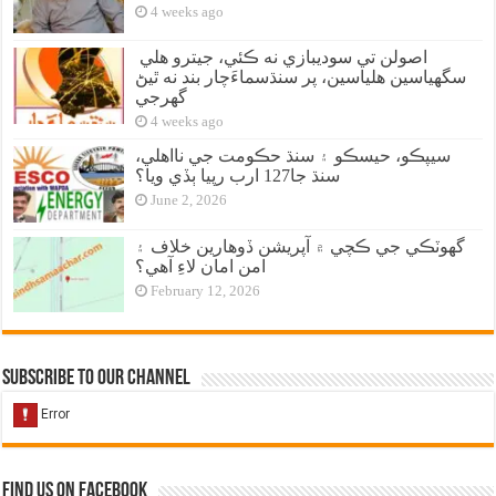
4 weeks ago
اصولن تي سوديبازي نه ڪئي، جيترو هلي
سگهياسين هلياسين، پر سنڌسماءَچار بند نه ٿيڻ
گهرجي
4 weeks ago
سيپڪو، حيسڪو ۽ سنڌ حڪومت جي نااهلي،
سنڌ جا127 ارب رپيا ٻڏي ويا؟
June 2, 2026
گهوٽڪي جي ڪچي ۾ آپريشن ڏوهارين خلاف ۽
امن امان لاءِ آهي؟
February 12, 2026
Subscribe to our Channel
Find us on Facebook