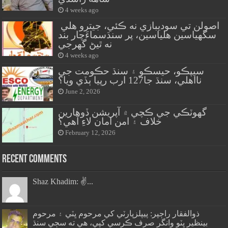
4 weeks ago
اصولن تي سوديبازي نه ڪئي، جيترو هلي
سگهياسين هلياسين، پر سنڌسماءَچار بند
نه ٿيڻ گهرجي
4 weeks ago
سيپڪو، حيسڪو ۽ سنڌ حڪومت جي
نااهلي، سنڌ جا127 ارب رپيا ٻڏي ويا؟
June 2, 2026
گهوٽڪي جي ڪچي ۾ آپريشن ڏوهارين
خلاف ۽ امن امان لاءِ آهي؟
February 12, 2026
Recent Comments
Shaz Khadim: ✌️...
ذوالفقار راڄپر: پيپلزپارٽي کي مرحوم ڀٽي ۽ مرحوم
بينظير ڀٽو وانگر صرف ڪرسي کپي، هي ته سڄي سنڌ