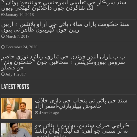
سنڌ سرڪار جي تعليمي ايمرجنسي جو نتيجو: پوڻان 2
لک شاگردن جون داخلائون گهٽجي ويون
January 10, 2018
سنڌ حڪومت پاران صاف پاڻي جي آر او پلانٽس ۾ اربين
رپين جون گهوٻيون ظاهر ٿي پيون
March 7, 2017
December 24, 2020
پ پ پاران ايندڙ چونڊن جي تياري، رٽائرڊ توڙي حاضر
سروس بيوروڪريٽس ۽ صحافين جون ”خدمتون وٺڻ“
جو فيصلو
July 1, 2017
Latest Posts
سنڌ جي پاڻي تي پنجاب جي ڌاڙي خلاف
خاموش پيپلزپارٽي-اصغر آزاد
4 weeks ago
ڪراچي صرف سنڌين، بهارين ۽ پٺاڻن جو
نه پر سڀني جو آهي: ف ليگ اڳواڻ راشد
شاهه راشدي