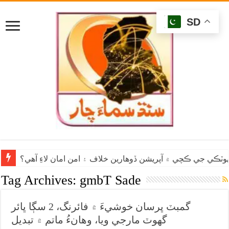
SD
وٽڪي جي ڪچي ۾ آپريشن ڏوهارين خلاف ۽ امن امان لاءِ آهي؟
Tag Archives:
gmbT Sade
گمبٽ ڀرسان خوشيءَ ۾ فائرنگ، 2 سڳا ڀائر
گهوٽ مارجي ويا، وهانءُ ماتم ۾ تبديل