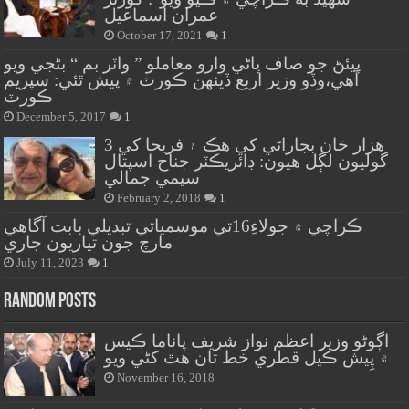
عمران اسماعيل
October 17, 2021
1
پيئڻ جو صاف پاڻي وارو معاملو ” واٽر بم “ بڻجي ويو
آهي،وڏو وزير اربع ڏينهن ڪورٽ ۾ پيش ٿئي: سپريم
ڪورٽ
December 5, 2017
1
هزار خان بجاراڻي کي هڪ ۽ فريحا کي 3
گوليون لڳل هيون: ڊائريڪٽر جناح اسپتال
سيمي جمالي
February 2, 2018
1
ڪراچي ۾ جولاءِ16تي موسمياتي تبديلي بابت آگاهي
مارچ جون تياريون جاري
July 11, 2023
1
Random Posts
اڳوڻو وزير اعظم نواز شريف پاناما ڪيس
۾ پِيش ڪيل قطري خط تان هٿ کڻي ويو
November 16, 2018