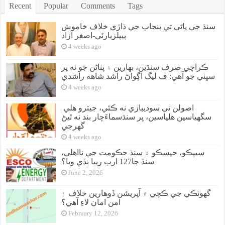
Recent
Popular
Comments
Tags
سنڌ جي پاڻي تي پنجاب جي ڌاڙي خلاف خاموش
پيپلزپارٽي-اصغر آزاد
4 weeks ago
ڪراچي صرف سنڌين، بهارين ۽ پٺاڻن جو نه پر
سڀني جو آهي: ف ليگ اڳواڻ راشد شاهه راشدي
4 weeks ago
اصولن تي سوديبازي نه ڪئي، جيترو هلي
سگهياسين هلياسين، پر سنڌسماءَچار بند نه ٿيڻ
گهرجي
4 weeks ago
سيپڪو، حيسڪو ۽ سنڌ حڪومت جي نااهلي،
سنڌ جا127 ارب رپيا ٻڏي ويا؟
June 2, 2026
گهوٽڪي جي ڪچي ۾ آپريشن ڏوهارين خلاف ۽
امن امان لاءِ آهي؟
February 12, 2026