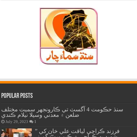
Popular Posts
سنڌ حڪومت 4 آگسٽ تي ڪارونجهر سميت مختلف
ضلعن ۾ معدني وسيلا نيلام ڪندي
July 29, 2023
1
” فرزند ڪراچي لياقت علي خان کي
شهيد به ڪراچي ۾ ڪيو ويو“: گورنر