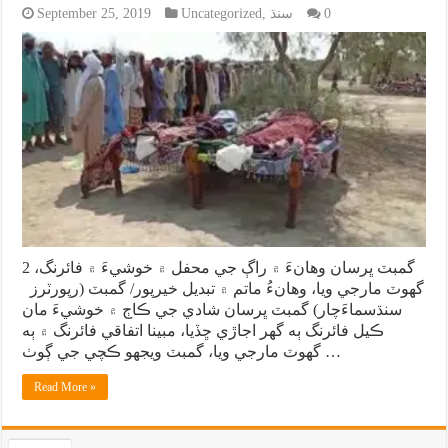
0
سنڌ
,
Uncategorized
September 25, 2019
گمبٽ ڀرسان وهانءَ ۾ راڳ جي محفل ۾ خوشيءَ ۾ فائرنگ، 2
گهوٽ مارجي ويا، وهانءُ ماتم ۾ تبديل خيرپور/ گمبٽ (رپورٽرز
سنڌسماءَچار) گمبٽ ڀرسان شادي جي ڪاڄ ۾ خوشيءَ مان
ڪيل فائرنگ ٻه گهر اجاڙي ڇڏيا، مبينا اتفاقي فائرنگ ۾ ٻه
گهوٽ مارجي ويا، گمبٽ ويجهو ڪچي جي ڳوٺ …
Read More »