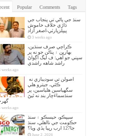
ecent
Popular
Comments
Tags
سنڌ جي پاڻي تي پنجاب جي
ڌاڙي خلاف خاموش
پيپلزپارٽي-اصغر آزاد
3 weeks ago
ڪراچي صرف سنڌين،
بهارين ۽ پٺاڻن جو نه پر
سڀني جو آهي: ف ليگ اڳواڻ
راشد شاهه راشدي
3 weeks ago
اصولن تي سوديبازي نه
ڪئي، جيترو هلي
سگهياسين هلياسين، پر
سنڌسماءَچار بند نه ٿيڻ
گهر
4 weeks ago
سيپڪو، حيسڪو ۽ سنڌ
حڪومت جي نااهلي، سنڌ
جا127 ارب رپيا ٻڏي ويا؟
June 2, 2026