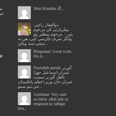
س
Shaz Khadim: ✌️...
تي
ذوالفقار راڄپر:
پيپلزپارٽي کي مرحوم
ڀٽي ۽ مرحوم بينظير ڀٽو
وانگر صرف ڪرسي کپي، هي ته
سڄي سنڌ وڪڻ...
Bhagumal: Good work.
به
Do it...
ج
Nasrullah jamali: گورنر
عمران اسماعيل جھڙا
نااهل گورنر سميت
عمران خان وزير اعظم پاڪستان
جي ٽيم سمو...
س
Azizhalai: Very said
accident .allah pak sy
mugfarat ky talbgar
hen...