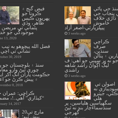
نڌ جي پاڻي
فيض گنج ۾
 پنجاب جي
ڪرونا جو
ڌاڙي خلاف
پهريون ڪيس
خاموش
ظاهر، وڏي
پيپلزپارٽي-اصغر آزاد
پئماني تي مريضن 
موجودگي جو خد
3 weeks ago
ne 13, 2020
ڪراچي
صرف
فضل الله پيچوهو به نيب
سنڌين،
نشاني تي اچي 
ارين ۽ پٺاڻن
tober 30, 2019
و نه پر سڀني جو آهي: ف
سنڌ ۽ بلوچستان جو پ
ليگ اڳواڻ راشد شاهه
چوري ٿيڻ وارو معام
راشدي
حڪومت پاران انگ اکر اي
3 weeks ago
۾ پيش ڪرڻ جو اعل
اصولن تي
vember 8, 2018
وديبازي نه
ڪراچي: عمران خ
ڪئي، جيترو
“کيڏاري” آهي..!، مض
هلي
سگهياسين هلياسين، پر
nuary 14, 2017
سنڌسماءَچار بند نه ٿيڻ
20مارچ تي
گهرجي
پيش ٿيو؛