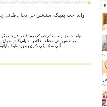
R
واپڊا حب پمپنگ اسٽيشن جي بجلي ڪاٽي ڇڏ
سميت شهر جي مختلف علائقن ۾ پاڻيءَ جو بحران پيدا
آهي ته ادائيگي ڪرڻ باوجود واپڊا بقايائون ڄاڻائي پاڻي جي فراهمي 100 ملين گيلن …
جي