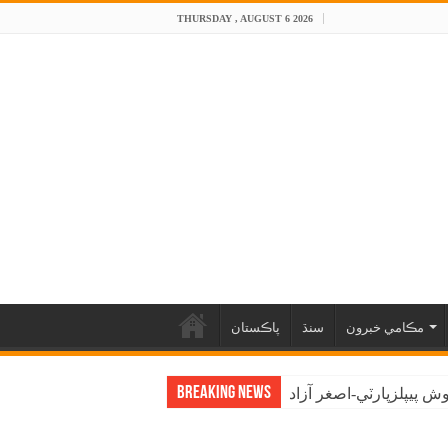
THURSDAY , AUGUST 6 2026
مڪامي خبرون
سنڌ
پاڪستان
Breaking News
 پيپلزپارٽي-اصغر آزاد