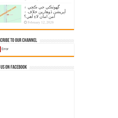
گهوٽڪي جي ڪچي ۾
آپريشن ڏوهارين خلاف ۽
امن امان لاءِ آهي؟
February 12, 2026
cribe to our Channel
 us on Facebook