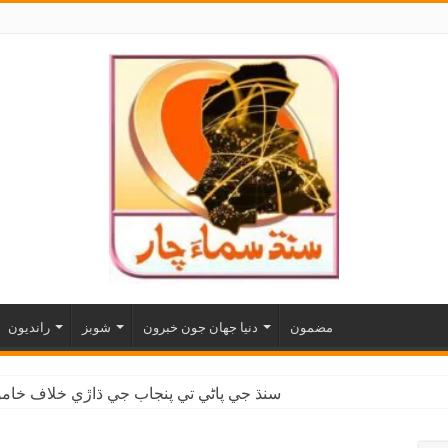
مضمون
دنيا جهان جون خبرون
شوبز
رانديون
سنڌ جي پاڻي تي پنجاب جي ڌاڙي خلاف خاموش