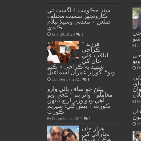
سنڌ حڪومت 4 آگسٽ تي
ڪارونجهر سميت مختلف
ضلعن ۾ معدني وسيلا نيلام
ڪندي
جي
July 29, 2023
1
شو
” فرزند
Ju
ڪراچي
 جي
لياقت علي
ويو
خان کي
شهيد به ڪراچي ۾ ڪيو
Oc
ويو“: گورنر عمران اسماعيل
اڻي
October 17, 2021
1
لو،
وان
پيئڻ جو صاف پاڻي وارو
ان
معاملو ” واٽر بم “ بڻجي ويو
آهي،وڏو وزير اربع ڏينهن
No
ڪورٽ ۾ پيش ٿئي: سپريم
ان
ڪورٽ
مون
December 5, 2017
1
Ja
هزار خان
بجاراڻي کي
هڪ ۽ فريحا