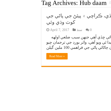
Tag Archives:
Hub daam
ي، ڪراچي ۾ پيئڻ جي پاڻي جي
کوٽ وڌي وئي
0
سنڌ
April 7, 2017
واپڊا حب ڊيم مان ڪراچي کي پاڻيءَ جي فراهمي گهٽائي ڇڏي آهي جنهن سبب ضلعي اولهه
 ٿي ويو آهي، واٽر بورڊ جي ترجمان چيو
Read More »