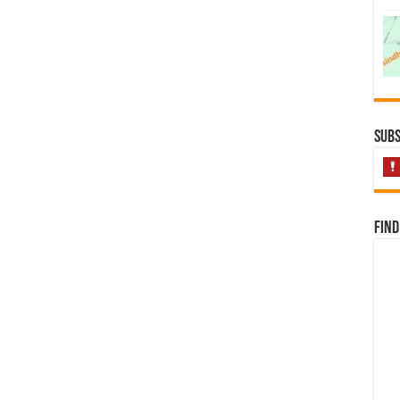
Subs
Find