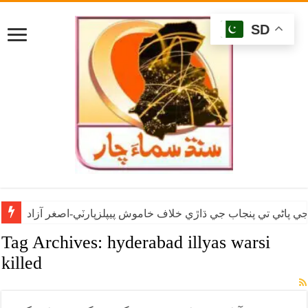
SD
ي پاڻي تي پنجاب جي ڌاڙي خلاف خاموش پيپلزپارٽي-اصغر آزاد
Tag Archives:
hyderabad illyas warsi
killed