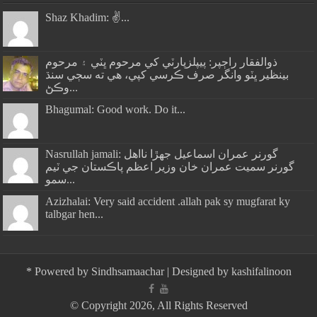
Shaz Khadim: ✌️...
ذوالفقار راڄپر: پيپلزپارٽي کي مرحوم ڀٽي ۽ مرحوم
بينظير ڀٽو وانگر صرف ڪرسي کپي، هي ته سڄي سنڌ
وڪڻ...
Bhagumal: Good work. Do it...
Nasrullah jamali: گورنر عمران اسماعيل جھڙا نااهل
گورنر سميت عمران خان وزير اعظم پاڪستان جي ٽيم
سمو...
Azizhalai: Very said accident .allah pak sy mugfarat ky
talbgar hen...
*
Powered by
Sindhsamaachar
| Designed by
kashifalinoon
© Copyright 2026, All Rights Reserved