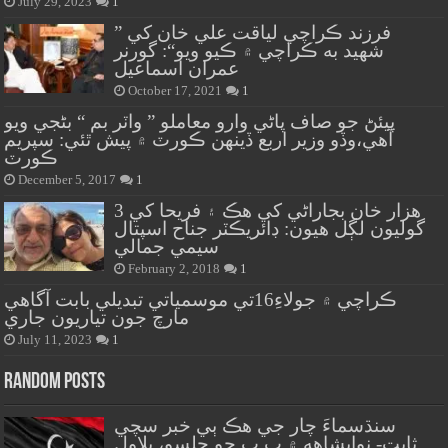
July 29, 2023
1
” فرزند ڪراچي لياقت علي خان کي
شهيد به ڪراچي ۾ ڪيو ويو“: گورنر
عمران اسماعيل
October 17, 2021
1
پيئڻ جو صاف پاڻي وارو معاملو ” واٽر بم “ بڻجي ويو
آهي،وڏو وزير اربع ڏينهن ڪورٽ ۾ پيش ٿئي: سپريم
ڪورٽ
December 5, 2017
1
هزار خان بجاراڻي کي هڪ ۽ فريحا کي 3
گوليون لڳل هيون: ڊائريڪٽر جناح اسپتال
سيمي جمالي
February 2, 2018
1
ڪراچي ۾ جولاءِ16تي موسمياتي تبديلي بابت آگاهي
مارچ جون تياريون جاري
July 11, 2023
1
Random Posts
سنڌسماءَ چار جي هڪ ٻي خبر سچي
ثابت- نوابشاهه ۾ پ پ جو جلسو، بلاول