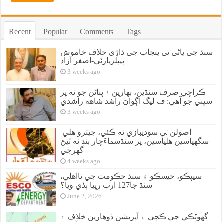
Recent
Popular
Comments
Tags
سنڌ جي پاڻي تي پنجاب جي ڌاڙي خلاف خاموش
پيپلزپارٽي-اصغر آزاد
3 weeks ago
ڪراچي صرف سنڌين، بهارين ۽ پٺاڻن جو نه پر
سڀني جو آهي: ف ليگ اڳواڻ راشد شاهه راشدي
3 weeks ago
اصولن تي سوديبازي نه ڪئي، جيترو هلي
سگهياسين هلياسين، پر سنڌسماءَچار بند نه ٿيڻ
گهرجي
4 weeks ago
سيپڪو، حيسڪو ۽ سنڌ حڪومت جي نااهلي،
سنڌ جا127 ارب رپيا ٻڏي ويا؟
June 2, 2026
گهوٽڪي جي ڪچي ۾ آپريشن ڏوهارين خلاف ۽