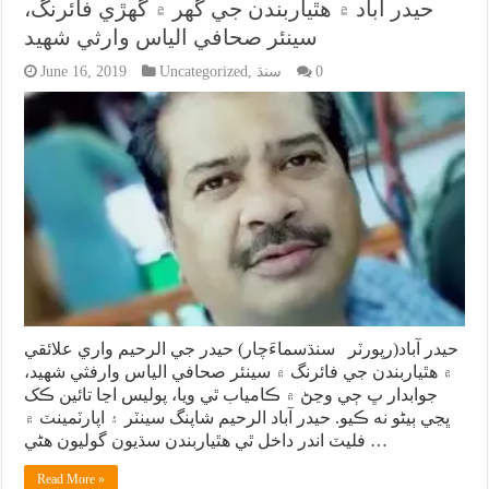
حيدر آباد ۾ هٿياربندن جي گهر ۾ گهڙي فائرنگ،
سينئر صحافي الياس وارثي شهيد
0
سنڌ
,
Uncategorized
June 16, 2019
حيدر آباد(رپورٽر سنڌسماءَچار) حيدر جي الرحيم واري علائقي
۾ هٿياربندن جي فائرنگ ۾ سينئر صحافي الياس وارفثي شهيد،
جوابدار ڀ ڄي وڃڻ ۾ ڪامياب ٿي ويا، پوليس اڃا تائين ڪک
ڀڃي ٻيڻو نه ڪيو. حيدر آباد الرحيم شاپنگ سينٽر ۽ اپارٽمينٽ ۾
فليٽ اندر داخل ٿي هٿياربندن سڌيون گوليون هڻي …
Read More »