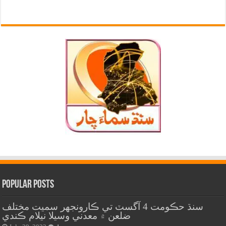
Popular Posts
سنڌ حڪومت 4 آگسٽ تي ڪارونجهر سميت مختلف
ضلعن ۾ معدني وسيلا نيلام ڪندي