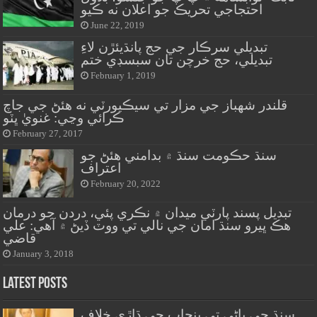
احتجاجي تحريڪ جو اعلان نه ڪيو
June 22, 2019
تبديلي سرڪار جي حج پانڌيئڙن لاءِ
تبديلي، حج خرچن تان سبسڊي ختم
February 1, 2019
قلندر شهباز جي مزار تي سيڪيورٽي نه هئڻ جي جاچ
ڪرائي وڃي: غنويٰ ڀٽو
February 27, 2017
سنڌ حڪومت سنڌ ۾ بدامني هئڻ جو
اعتراف
February 20, 2022
تبديل پسند پارٽي ميدان ۾ نڪري پئي، دردن جو درمان
هڪ ڀيرو سنڌ امان جي نالي تي ووٽ ڏيڻ ۾ آهي: علي
قاضي
January 3, 2018
Latest Posts
سنڌ جي پاڻي تي پنجاب جي ڌاڙي خلاف