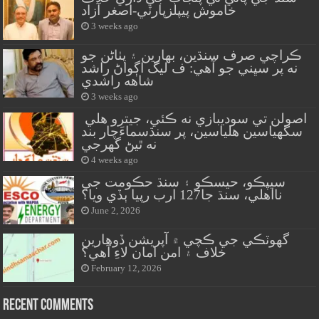
خاموش پيپلزپارٽي-اصغر آزاد
3 weeks ago
ڪراچي صرف سنڌين، بهارين ۽ پٺاڻن جو
نه پر سڀني جو آهي: ف ليگ اڳواڻ راشد
شاهه راشدي
3 weeks ago
اصولن تي سوديبازي نه ڪئي، جيترو هلي
سگهياسين هلياسين، پر سنڌسماءَچار بند
نه ٿيڻ گهرجي
4 weeks ago
سيپڪو، حيسڪو ۽ سنڌ حڪومت جي
نااهلي، سنڌ جا127 ارب رپيا ٻڏي ويا؟
June 2, 2026
گهوٽڪي جي ڪچي ۾ آپريشن ڏوهارين
خلاف ۽ امن امان لاءِ آهي؟
February 12, 2026
Recent Comments