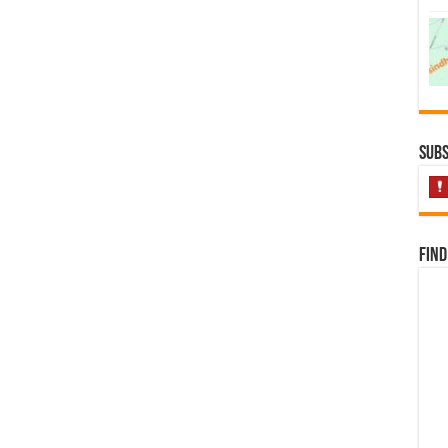
Subs
Find