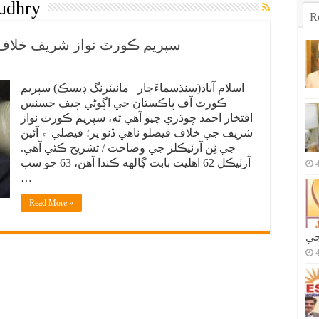
audhry
R
سپريم ڪورٽ نواز شريف خلاف ف
اسلام آباد(سنڌسماءَچار مانيٽرنگ ڊيسڪ) سپريم
ڪورٽ آف پاڪستان جي اڳوڻي چيف جسٽس
افتخار احمد چوڌري چيو آهي ته، سپريم ڪورٽ نواز
شريف جي خلاف فيصلو ناهي ڏنو پر؛ فيصلي ۾ آئين
جي ٽِن آرٽيڪلز جي وضاحت / تشريح ڪئي آهي.
آرٽيڪل 62 اهليت بابت ڳالهه ڪندا آهن، 63 جو سب
…
Read More »
جي