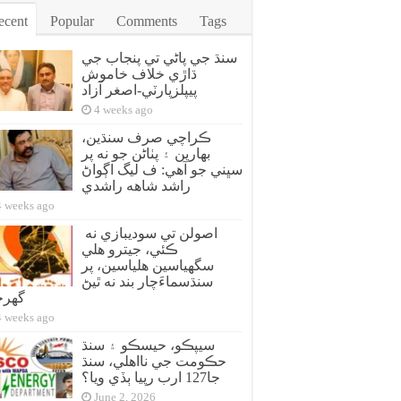
ecent
Popular
Comments
Tags
سنڌ جي پاڻي تي پنجاب جي
ڌاڙي خلاف خاموش
پيپلزپارٽي-اصغر آزاد
4 weeks ago
ڪراچي صرف سنڌين،
بهارين ۽ پٺاڻن جو نه پر
سڀني جو آهي: ف ليگ اڳواڻ
راشد شاهه راشدي
4 weeks ago
اصولن تي سوديبازي نه
ڪئي، جيترو هلي
سگهياسين هلياسين، پر
سنڌسماءَچار بند نه ٿيڻ
گهر
4 weeks ago
سيپڪو، حيسڪو ۽ سنڌ
حڪومت جي نااهلي، سنڌ
جا127 ارب رپيا ٻڏي ويا؟
June 2, 2026