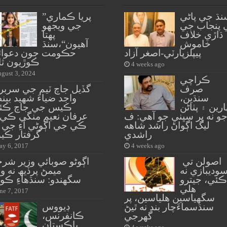
نڌ جي پاڻي
”پريا ڪماري
 پنجاب جي
جي ويجهو
ڌاڙي خلاف
پهتا
خاموش
آهيون“،سنڌ
پيپلزپارٽي-اصغر آزاد
حڪومت جون دعوائ
ڪوڙيون ثا
4 weeks ago
gust 3, 2024
ڪراچي
صرف
گڏيل جاچ ٽيم جي سربرا
سنڌين،
واجد ضياءَ شهيد بين
ارين ۽ پٺاڻن
ڪيس جي جاچ ڪئ
و نه پر سڀني جو آهي: ف
عرفان نعيم منگي ڪي 
ليگ اڳواڻ راشد شاهه
ڪي جي اڳوڻي آءِ جي 
راشدي
گرفتار ڪي
y 6, 2017
4 weeks ago
اصولن تي
اڳوڻو صوبائي وزير شر
وديبازي نه
ميمڻ پرڏيھ نه 
ڪئي، جيترو
سگهندو: سنڌهاءِ ڪو
هلي
ne 7, 2017
سگهياسين هلياسين، پر
ڊيووس
سنڌسماءَچار بند نه ٿيڻ
ڪانفرنس،
گهرجي
پاڪستان