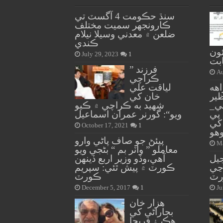
سنڌ حڪومت 4 آگسٽ تي
ڪارونجهر سميت مختلف
ضلعن ۾ معدني وسيلا نيلام
ڪندي
ون
July 29, 2023
1
بت
” فرزند
Au
ڪراچي
هه
لياقت علي
ظير
خان کي
ي_
شهيد به ڪراچي ۾ ڪيو
پي
ويو“: گورنر عمران اسماعيل
کي
October 17, 2021
1
وهو
پيئڻ جو صاف پاڻي وارو
Ma
معاملو ” واٽر بم “ بڻجي ويو
جيل
آهي،وڏو وزير اربع ڏينهن
وڃي
ڪورٽ ۾ پيش ٿئي: سپريم
رٽ
ڪورٽ
December 5, 2017
1
Ju
هزار خان
بجاراڻي کي
هڪ ۽ فريحا