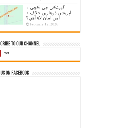
گهوٽڪي جي ڪچي ۾
آپريشن ڏوهارين خلاف ۽
امن امان لاءِ آهي؟
February 12, 2026
cribe to our Channel
 us on Facebook