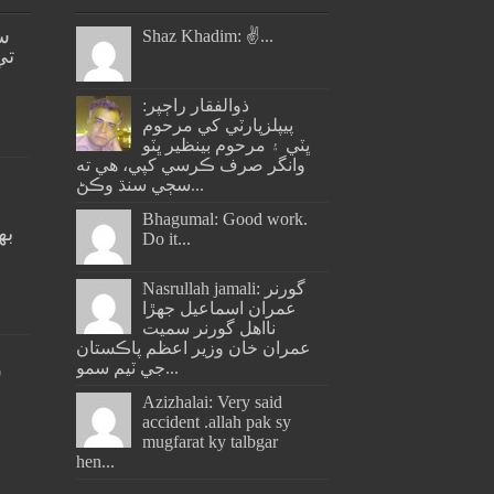
س
Shaz Khadim: ✌️...
تي
ذوالفقار راڄپر:
پيپلزپارٽي کي مرحوم
ڀٽي ۽ مرحوم بينظير ڀٽو
وانگر صرف ڪرسي کپي، هي ته
سڄي سنڌ وڪڻ...
Bhagumal: Good work.
به
Do it...
ج
Nasrullah jamali: گورنر
عمران اسماعيل جھڙا
نااهل گورنر سميت
عمران خان وزير اعظم پاڪستان
جي ٽيم سمو...
س
Azizhalai: Very said
accident .allah pak sy
mugfarat ky talbgar
hen...