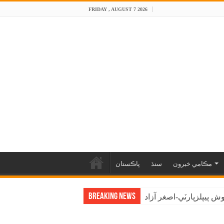
FRIDAY , AUGUST 7 2026
مڪامي خبرون
سنڌ
پاڪستان
Breaking News
 پيپلزپارٽي-اصغر آزاد