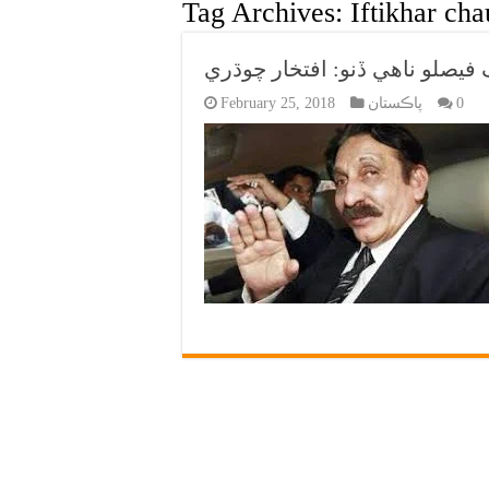
Tag Archives:
Iftikhar ch
يصلو ناهي ڏنو: افتخار چوڌري
0
پاڪستان
February 25, 2018