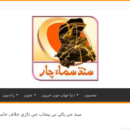
مضمون
دنيا جهان جون خبرون
شوبز
رانديون
سنڌ جي پاڻي تي پنجاب جي ڌاڙي خلاف خاموش