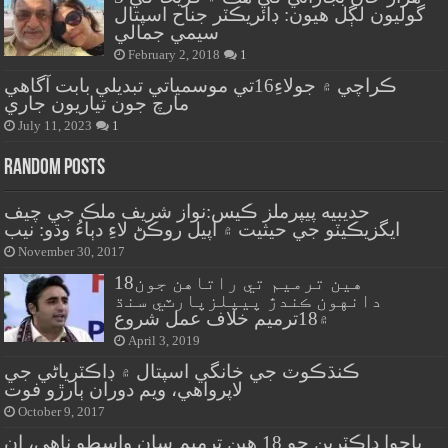
گوليون لڳل هيون: ڊائريڪٽر جناح اسپتال
سيمي جمالي
February 2, 2018
1
ڪراچي ۾ جولاءِ16تي موسمياتي تبديلي بابت آگاهي
مارچ جون تياريون جاري
July 11, 2023
1
Random Posts
حديبيه پيپرملز ڪيس:نواز شريف ملڪ جي چيف
ايگزيڪيٽو جي حيثيت ۾ اپيل روڪڻ لاءِ دٻاءُ وڌو: نيب
November 30, 2017
18هين ترميم تي راتاهن جون
دانهون ڪندڙ پيپلزپارٽي سنڌ
۾18ترميم خلاف عمل شروع
April 3, 2019
ڪنڌڪوٽ جي خانگي اسپتال ۾ ڊاڪٽرياڻي جي
لاپرواهي، ويم دوران ٻارڙو فوت
October 9, 2017
باجوا ڊاڪٽرين جو 18 هين ترميم سان واسطو ناهي، ان