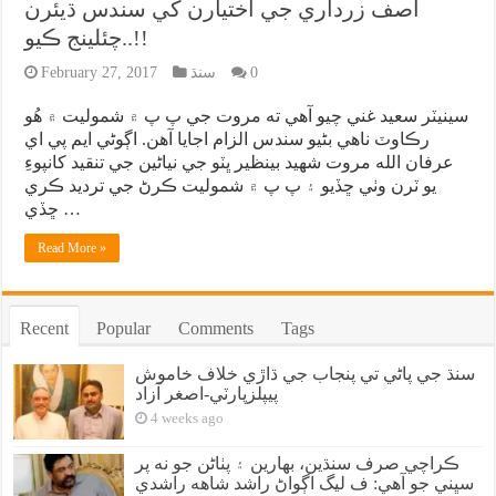
آصف زرداري جي اختيارن کي سندس ڌيئرن
چئلينج ڪيو..!!
0
سنڌ
February 27, 2017
سينيٽر سعيد غني چيو آهي ته مروت جي پ پ ۾ شموليت ۾ هُو
رڪاوٽ ناهي بڻيو سندس الزام اجايا آهن. اڳوڻي ايم پي اي
عرفان الله مروت شهيد بينظير ڀٽو جي نياڻين جي تنقيد کانپوءِ
يو ٽرن وٺي ڇڏيو ۽ پ پ ۾ شموليت ڪرڻ جي ترديد ڪري
ڇڏي …
Read More »
Recent
Popular
Comments
Tags
سنڌ جي پاڻي تي پنجاب جي ڌاڙي خلاف خاموش
پيپلزپارٽي-اصغر آزاد
4 weeks ago
ڪراچي صرف سنڌين، بهارين ۽ پٺاڻن جو نه پر
سڀني جو آهي: ف ليگ اڳواڻ راشد شاهه راشدي