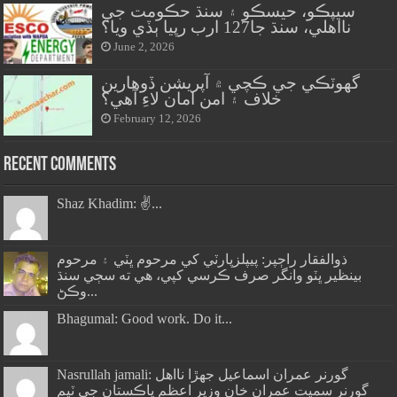
سيپڪو، حيسڪو ۽ سنڌ حڪومت جي
نااهلي، سنڌ جا127 ارب رپيا ٻڏي ويا؟
June 2, 2026
گهوٽڪي جي ڪچي ۾ آپريشن ڏوهارين
خلاف ۽ امن امان لاءِ آهي؟
February 12, 2026
Recent Comments
Shaz Khadim: ✌️...
ذوالفقار راڄپر: پيپلزپارٽي کي مرحوم ڀٽي ۽ مرحوم
بينظير ڀٽو وانگر صرف ڪرسي کپي، هي ته سڄي سنڌ
وڪڻ...
Bhagumal: Good work. Do it...
Nasrullah jamali: گورنر عمران اسماعيل جھڙا نااهل
گورنر سميت عمران خان وزير اعظم پاڪستان جي ٽيم