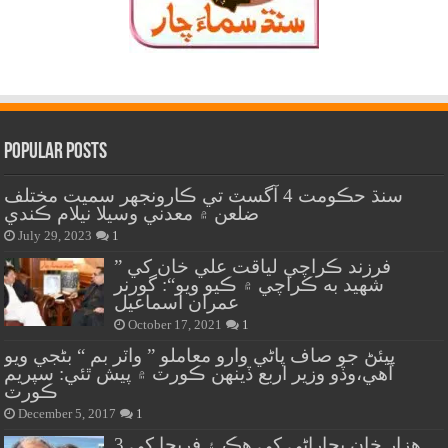
Popular Posts
سنڌ حڪومت 4 آگسٽ تي ڪارونجهر سميت مختلف
ضلعن ۾ معدني وسيلا نيلام ڪندي
July 29, 2023
1
” فرزند ڪراچي لياقت علي خان کي
شهيد به ڪراچي ۾ ڪيو ويو“: گورنر
عمران اسماعيل
October 17, 2021
1
پيئڻ جو صاف پاڻي وارو معاملو ” واٽر بم “ بڻجي ويو
آهي،وڏو وزير اربع ڏينهن ڪورٽ ۾ پيش ٿئي: سپريم
ڪورٽ
December 5, 2017
1
هزار خان بجاراڻي کي هڪ ۽ فريحا کي 3