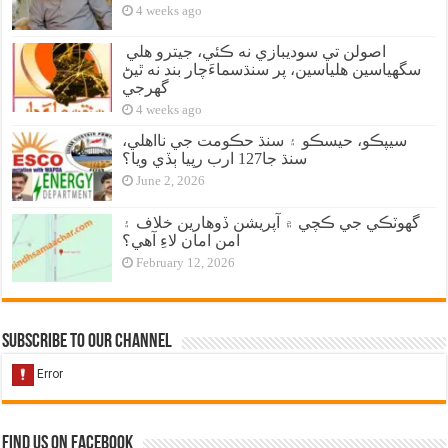
4 weeks ago
اصولن تي سوديبازي نه ڪئي، جيترو هلي
سگهياسين هلياسين، پر سنڌسماءَچار بند نه ٿيڻ
گهرجي
4 weeks ago
سيپڪو، حيسڪو ۽ سنڌ حڪومت جي نااهلي،
سنڌ جا127 ارب رپيا ٻڏي ويا؟
June 2, 2026
گهوٽڪي جي ڪچي ۾ آپريشن ڏوهارين خلاف ۽
امن امان لاءِ آهي؟
February 12, 2026
Subscribe to our Channel
Find us on Facebook