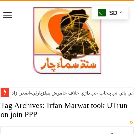
SD
ي پاڻي تي پنجاب جي ڌاڙي خلاف خاموش پيپلزپارٽي-اصغر آزاد
Tag Archives:
Irfan Marwat took UTrun
on join PPP