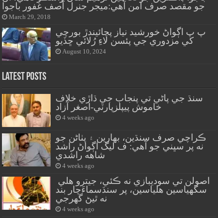
جو مقصد صرف امن آهي:ميجر جنرل آصف غفور باجوا
March 29, 2018
پ پ اڳواڻ خورشيد نياز پچائيندڙ بورچي
کي مزدوري جي پئسن لاءِ رُلائي ڇڏيو
August 10, 2024
Latest Posts
سنڌ جي پاڻي تي پنجاب جي ڌاڙي خلاف
خاموش پيپلزپارٽي-اصغر آزاد
4 weeks ago
ڪراچي صرف سنڌين، بهارين ۽ پٺاڻن جو
نه پر سڀني جو آهي: ف ليگ اڳواڻ راشد
شاهه راشدي
4 weeks ago
اصولن تي سوديبازي نه ڪئي، جيترو هلي
سگهياسين هلياسين، پر سنڌسماءَچار بند
نه ٿيڻ گهرجي
4 weeks ago