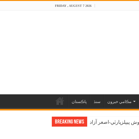
FRIDAY , AUGUST 7 2026
مڪامي خبرون
سنڌ
پاڪستان
Breaking News
 پيپلزپارٽي-اصغر آزاد