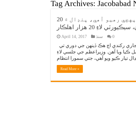
Tag Archives:
Jacobabad 
وزيراعظم نواز شريف اڄ جيڪب آباد پهچي رهيو آهي، پنڊال ۾ 20
0
سنڌ
April 14, 2017
وزير اعظم نواز شريف سنڌ جي دورن جو تسلسل جاري رکندي اڄ هڪ ڏينهن جي دوري تي
ل ڪيا ويا آهن. وزيراعظم جي جلسي لاءِ
Read More »