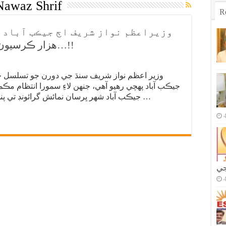
Nawaz Shrif
R
هزار ڪرسيون، سيڪيورٽي لاءِ 20 هزار اهلڪار…!!
جيڪب آباد پهچي رهيو آهي، جنهن لاءِ سمورا انتظام مڪم
جيڪب آباد شهر ڀرسان نمائش گرائونڊ تي پنڊال تيار ڪيو ويو آهي، جتي سمورا انتظام …
جي