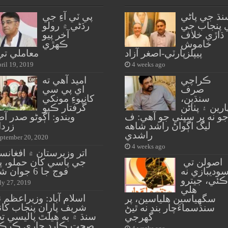
نڌ جي پاڻي
پي ٽي آءِ جي
 پنجاب جي
رڌڻي ۾ رولو
ڌاڙي خلاف
آخر پيو
خاموش
ڪهڙي
پيپلزپارٽي-اصغر آزاد
معاملي تي
ril 19, 2019
4 weeks ago
ڪراچي
اميد آهي ته
صرف
اي پي سي
سنڌين،
کانپوءِ مونکي
ارين ۽ پٺاڻن
گرفتار ڪيو
و نه پر سڀني جو آهي: ف
ويندو: اڳوڻو صدر 
ليگ اڳواڻ راشد شاهه
زردا
راشدي
ptember 20, 2020
4 weeks ago
اتر وزيرستان ۾ افغانس
اصولن تي
جي پاسي کان حملو، پ
وديبازي نه
فوج جا 6 جوان شهيد
ڪئي، جيترو
ly 27, 2019
هلي
اسلام آباد: وزيراعظم ن
سگهياسين هلياسين، پر
شريف پاران پنجاب کانپ
سنڌسماءَچار بند نه ٿيڻ
سنڌ ۾ به هيلٿ پاليسي ت
گهرجي
صحت ڪارڊ جاري ڪرڪ