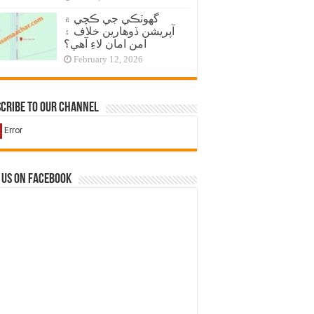
گهوٽڪي جي ڪچي ۾
آپريشن ڏوهارين خلاف ۽
امن امان لاءِ آهي؟
February 12, 2026
cribe to our Channel
 us on Facebook