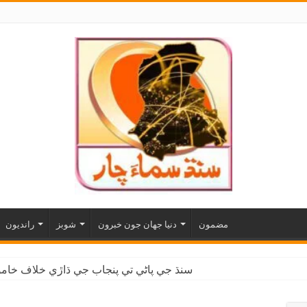
مضمون
دنيا جهان جون خبرون
شوبز
رانديون
سنڌ جي پاڻي تي پنجاب جي ڌاڙي خلاف خاموش