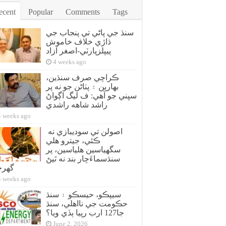
ecent
Popular
Comments
Tags
سنڌ جي پاڻي تي پنجاب جي
ڌاڙي خلاف خاموش
پيپلزپارٽي-اصغر آزاد
4 weeks ago
ڪراچي صرف سنڌين،
بهارين ۽ پٺاڻن جو نه پر
سڀني جو آهي: ف ليگ اڳواڻ
راشد شاهه راشدي
4 weeks ago
اصولن تي سوديبازي نه
ڪئي، جيترو هلي
سگهياسين هلياسين، پر
سنڌسماءَچار بند نه ٿيڻ
گهر
4 weeks ago
سيپڪو، حيسڪو ۽ سنڌ
حڪومت جي نااهلي، سنڌ
جا127 ارب رپيا ٻڏي ويا؟
June 2, 2026