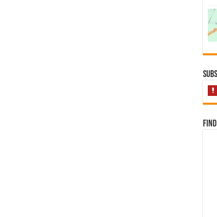
Subs
Find