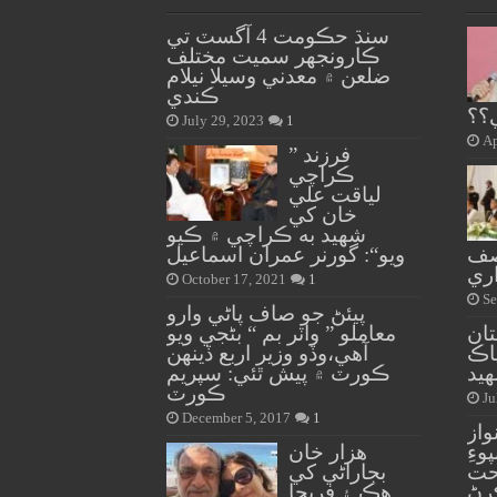
سنڌ حڪومت 4 آگسٽ تي
ڪارونجهر سميت مختلف
ضلعن ۾ معدني وسيلا نيلام
ڪندي
؟؟
July 29, 2023
1
Ap
” فرزند
ڪراچي
لياقت علي
خان کي
شهيد به ڪراچي ۾ ڪيو
آصف
ويو“: گورنر عمران اسماعيل
ري
October 17, 2021
1
Se
پيئڻ جو صاف پاڻي وارو
تان
معاملو ” واٽر بم “ بڻجي ويو
اڪ
آهي،وڏو وزير اربع ڏينهن
ڪورٽ ۾ پيش ٿئي: سپريم
ڪورٽ
Ju
December 5, 2017
1
واز
وءِ
هزار خان
حت
بجاراڻي کي
رڻ
هڪ ۽ فريحا