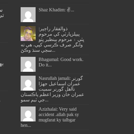
س
Shaz Khadim: ✌️...
تي
ذوالفقار راڄپر:
پيپلزپارٽي کي مرحوم
ڀٽي ۽ مرحوم بينظير ڀٽو
وانگر صرف ڪرسي کپي، هي ته
سڄي سنڌ وڪڻ...
Bhagumal: Good work.
به
Do it...
ج
Nasrullah jamali: گورنر
عمران اسماعيل جھڙا
نااهل گورنر سميت
عمران خان وزير اعظم پاڪستان
جي ٽيم سمو...
س
Azizhalai: Very said
accident .allah pak sy
mugfarat ky talbgar
hen...