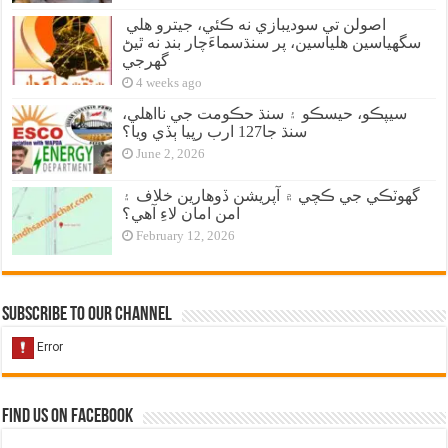
اصولن تي سوديبازي نه ڪئي، جيترو هلي
سگهياسين هلياسين، پر سنڌسماءَچار بند نه ٿيڻ
گهرجي
4 weeks ago
سيپڪو، حيسڪو ۽ سنڌ حڪومت جي نااهلي،
سنڌ جا127 ارب رپيا ٻڏي ويا؟
June 2, 2026
گهوٽڪي جي ڪچي ۾ آپريشن ڏوهارين خلاف ۽
امن امان لاءِ آهي؟
February 12, 2026
Subscribe to our Channel
Find us on Facebook