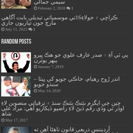
سيمي جمالي
February 2, 2018
1
ڪراچي ۾ جولاءِ16تي موسمياتي تبديلي بابت آگاهي
مارچ جون تياريون جاري
July 11, 2023
1
Random Posts
پي ٽي آءِ ۽ صدر عارف علوي جو هڪ ڀيرو
ٻيهر يوٽرن
January 7, 2019
اندر رُوح رهيام، خاڪي جويو کي ڀيٽا –
سنڌو جويو
May 14, 2020
چين جي ايگزم بئنڪ بئنڪ سنڌ ۾ ترقياتي منصوبن لاءِ
اوڌر تي وڏي رقم ڏيڻ لاءِ راضپو ڏيکاريو آهي: مراد علي
شاھ
May 17, 2017
آرڊيننس ذريعي قانون ٺاهڻا آهن ته