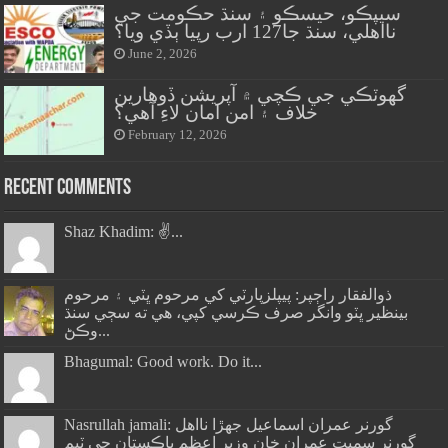
سيپڪو، حيسڪو ۽ سنڌ حڪومت جي
نااهلي، سنڌ جا127 ارب رپيا ٻڏي ويا؟
June 2, 2026
گهوٽڪي جي ڪچي ۾ آپريشن ڏوهارين
خلاف ۽ امن امان لاءِ آهي؟
February 12, 2026
Recent Comments
Shaz Khadim: ✌️...
ذوالفقار راڄپر: پيپلزپارٽي کي مرحوم ڀٽي ۽ مرحوم
بينظير ڀٽو وانگر صرف ڪرسي کپي، هي ته سڄي سنڌ
وڪڻ...
Bhagumal: Good work. Do it...
Nasrullah jamali: گورنر عمران اسماعيل جھڙا نااهل
گورنر سميت عمران خان وزير اعظم پاڪستان جي ٽيم