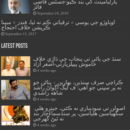
پارليامينٽ کي بند ڪيو:جسٽس قاضي
فائز
September 24, 2019
اوٻاوڙو جي يوسي ۾ ترقياتي ڪم نه ٿيا، فنڊز ۾ مبينا
ڪرپشن خلاف احتجاج
September 15, 2017
Latest Posts
سنڌ جي پاڻي تي پنجاب جي ڌاڙي خلاف
خاموش پيپلزپارٽي-اصغر آزاد
4 weeks ago
ڪراچي صرف سنڌين، بهارين ۽ پٺاڻن جو
نه پر سڀني جو آهي: ف ليگ اڳواڻ راشد
شاهه راشدي
4 weeks ago
اصولن تي سوديبازي نه ڪئي، جيترو هلي
سگهياسين هلياسين، پر سنڌسماءَچار بند
نه ٿيڻ گهرجي
4 weeks ago