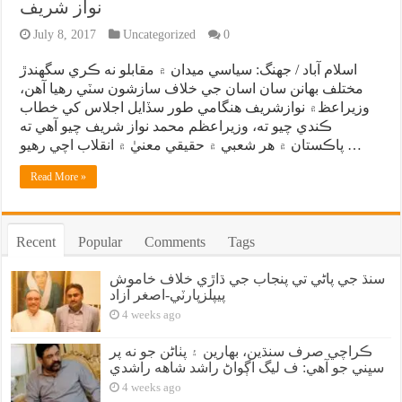
نواز شريف
July 8, 2017
Uncategorized
0
اسلام آباد / جهنگ: سياسي ميدان ۾ مقابلو نه ڪري سگهندڙ
مختلف بهانن سان اسان جي خلاف سازشون سٽي رهيا آهن،
وزيراعظ۾ نوازشريف هنگامي طور سڏايل اجلاس کي خطاب
ڪندي چيو ته، وزيراعظم محمد نواز شريف چيو آهي ته
پاڪستان ۾ هر شعبي ۾ حقيقي معنيٰ ۾ انقلاب اچي رهيو …
Read More »
Recent
Popular
Comments
Tags
سنڌ جي پاڻي تي پنجاب جي ڌاڙي خلاف خاموش
پيپلزپارٽي-اصغر آزاد
4 weeks ago
ڪراچي صرف سنڌين، بهارين ۽ پٺاڻن جو نه پر
سڀني جو آهي: ف ليگ اڳواڻ راشد شاهه راشدي
4 weeks ago