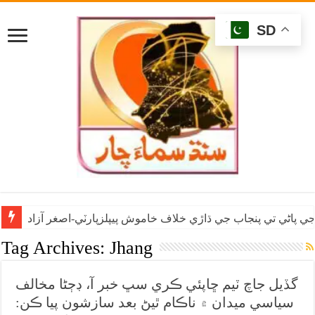
SD
ي پاڻي تي پنجاب جي ڌاڙي خلاف خاموش پيپلزپارٽي-اصغر آزاد
Tag Archives:
Jhang
گڏيل جاچ ٽيم ڇاپئي ڪري سڀ خبر آ، ڊڄڻا مخالف
سياسي ميدان ۾ ناڪام ٿيڻ بعد سازشون پيا ڪن: