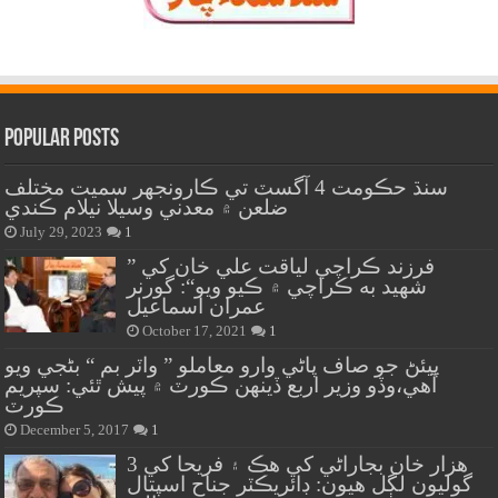
Popular Posts
سنڌ حڪومت 4 آگسٽ تي ڪارونجهر سميت مختلف
ضلعن ۾ معدني وسيلا نيلام ڪندي
July 29, 2023
1
” فرزند ڪراچي لياقت علي خان کي
شهيد به ڪراچي ۾ ڪيو ويو“: گورنر
عمران اسماعيل
October 17, 2021
1
پيئڻ جو صاف پاڻي وارو معاملو ” واٽر بم “ بڻجي ويو
آهي،وڏو وزير اربع ڏينهن ڪورٽ ۾ پيش ٿئي: سپريم
ڪورٽ
December 5, 2017
1
هزار خان بجاراڻي کي هڪ ۽ فريحا کي 3
گوليون لڳل هيون: ڊائريڪٽر جناح اسپتال