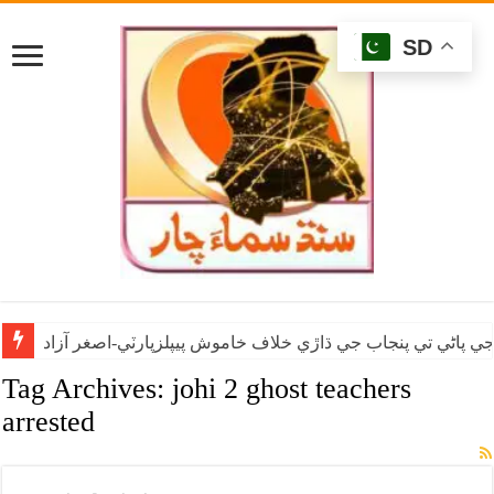
SD
ي پاڻي تي پنجاب جي ڌاڙي خلاف خاموش پيپلزپارٽي-اصغر آزاد
Tag Archives:
johi 2 ghost teachers
arrested