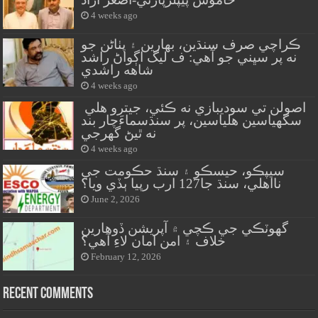
4 weeks ago
ڪراچي صرف سنڌين، بهارين ۽ پٺاڻن جو
نه پر سڀني جو آهي: ف ليگ اڳواڻ راشد
شاهه راشدي
4 weeks ago
اصولن تي سوديبازي نه ڪئي، جيترو هلي
سگهياسين هلياسين، پر سنڌسماءَچار بند
نه ٿيڻ گهرجي
4 weeks ago
سيپڪو، حيسڪو ۽ سنڌ حڪومت جي
نااهلي، سنڌ جا127 ارب رپيا ٻڏي ويا؟
June 2, 2026
گهوٽڪي جي ڪچي ۾ آپريشن ڏوهارين
خلاف ۽ امن امان لاءِ آهي؟
February 12, 2026
Recent Comments