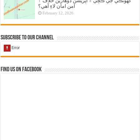
گهوٽڪي جي ڪچي ۾ آپريشن ڏوهارين خلاف ۽
امن امان لاءِ آهي؟
February 12, 2026
Subscribe to our Channel
Find us on Facebook