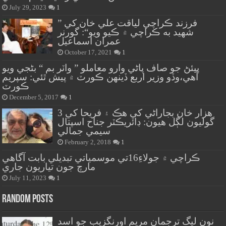
July 29, 2023
1
” فرزند ڪراچي لياقت علي خان کي
شهيد به ڪراچي ۾ ڪيو ويو“: گورنر
عمران اسماعيل
October 17, 2021
1
پيئڻ جو صاف پاڻي وارو معاملو ” واٽر بم “ بڻجي ويو
آهي،وڏو وزير اربع ڏينهن ڪورٽ ۾ پيش ٿئي: سپريم
ڪورٽ
December 5, 2017
1
هزار خان بجاراڻي کي هڪ ۽ فريحا کي 3
گوليون لڳل هيون: ڊائريڪٽر جناح اسپتال
سيمي جمالي
February 2, 2018
1
ڪراچي ۾ جولاءِ16تي موسمياتي تبديلي بابت آگاهي
مارچ جون تياريون جاري
July 11, 2023
1
Random Posts
نون ليگ ترجمان مريم اورنگزيب جو اسد