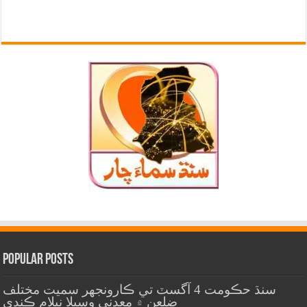
Popular Posts
سنڌ حڪومت 4 آگسٽ تي ڪارونجهر سميت مختلف
ضلعن ۾ معدني وسيلا نيلام ڪندي