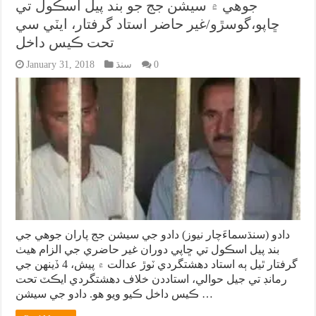
جوهي ۾ سيشن جج جو بند پيل اسڪول تي
ڇاپو،گوسڙو/غير حاضر استاد گرفتار، ايٽي سي
تحت ڪيس داخل
0
سنڌ
January 31, 2018
دادو (سنڌسماءَچار نيوز) دادو جي سيشن جج پاران جوهي جي
بند پيل اسڪول تي ڇاپي دوران غير حاضري جي الزام هيٺ
گرفتار ٿيل ٻه استاد دهشتگردي ٽوڙ عدالت ۾ پيش، 4 ڏينهن جي
رمانڊ تي جيل حوالي، استاددن خلاف دهشتگردي ايڪٽ تحت
ڪيس داخل ڪيو ويو هو. دادو جي سيشن …