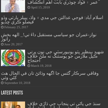
عمر ۽ فواد چوڌري بابت اهم انڪشاف
April 15, 2019
اسلام آباد: فوجي عدالتن جي مدي ۾ واڌ، پيپلز پارٽي وڏو
فيصلو ڪري ڇڏيو
February 25, 2017
نواز-عمران جو سياسي مستقبل داءَ تي!_ الهه بخش
راٺوڙ
June 20, 2017
شهيد بينظير ڀٽو يونيورسٽي جي نون ڀرتي
ڪيل ملازمن جو پوسٽنگ نه ملڻ خلاف
احتجاج
March 19, 2018
وفاقي سرڪار گئس جا اگهه وڌائڻ تان في الحال هٿ
کڻي وئي
September 10, 2018
Latest Posts
سنڌ جي پاڻي تي پنجاب جي ڌاڙي خلاف
خاموش پيپلزپارٽي-اصغر آزاد