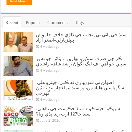
Read More »
Recent
Popular
Comments
Tags
سنڌ جي پاڻي تي پنجاب جي ڌاڙي خلاف خاموش
پيپلزپارٽي-اصغر آزاد
4 weeks ago
ڪراچي صرف سنڌين، بهارين ۽ پٺاڻن جو نه پر
سڀني جو آهي: ف ليگ اڳواڻ راشد شاهه راشدي
4 weeks ago
اصولن تي سوديبازي نه ڪئي، جيترو هلي
سگهياسين هلياسين، پر سنڌسماءَچار بند نه ٿيڻ
گهرجي
4 weeks ago
سيپڪو، حيسڪو ۽ سنڌ حڪومت جي نااهلي،
سنڌ جا127 ارب رپيا ٻڏي ويا؟
June 2, 2026