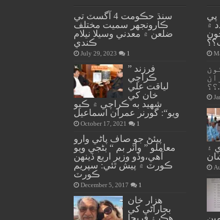
پي
سنڌ حڪومت 4 آگسٽ تي
 ۾
ڪارونجهر سميت مختلف
ون
ضلعن ۾ معدني وسيلا نيلام
؟؟
ڪندي
July 29, 2023
1
Ma
ون
” فرزند
ان
ڪراچي
؟؟
لياقت علي
خان کي
Ja
شهيد به ڪراچي ۾ ڪيو
ويو“: گورنر عمران اسماعيل
October 17, 2021
1
پيئڻ جو صاف پاڻي وارو
 ۽
معاملو ” واٽر بم “ بڻجي ويو
شان
آهي،وڏو وزير اربع ڏينهن
ڪورٽ ۾ پيش ٿئي: سپريم
Au
ڪورٽ
December 5, 2017
1
هزار خان
بجاراڻي کي
ين
هڪ ۽ فريحا