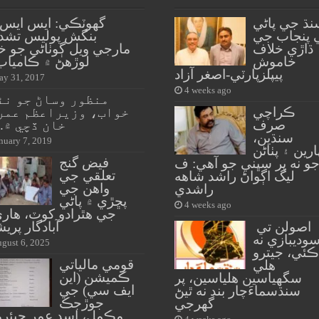
نڌ جي پاڻي
گهوٽڪي: ايس ايس 
 پنجاب جي
بنگش پوليس تشدد
ڌاڙي خلاف
مارجي ويل ڳوٺاڻي جو خ
خاموش
لوڙهڻ ۾ ڪامياب
پيپلزپارٽي-اصغر آزاد
y 31, 2017
4 weeks ago
منظور وساڻ جو نئ
ڪراچي
خواب، وزيراعظم عمر
صرف
خان ڏچي ۾..
سنڌين،
nuary 7, 2019
ارين ۽ پٺاڻن
فيض گنج
و نه پر سڀني جو آهي: ف
تعلقي جي
ليگ اڳواڻ راشد شاهه
واهن جي
راشدي
پڇڙي ۾ پاڻي
4 weeks ago
جي هٿرادو کوٽ، هاري
اصولن تي
آبادگار پري
وديبازي نه
gust 6, 2025
ڪئي، جيترو
قومي مالياتي
هلي
ڪميشن (اين
سگهياسين هلياسين، پر
ايف سي) جي
سنڌسماءَچار بند نه ٿيڻ
جوڙجڪ
گهرجي
مڪمل، اسد عمر چيئرم