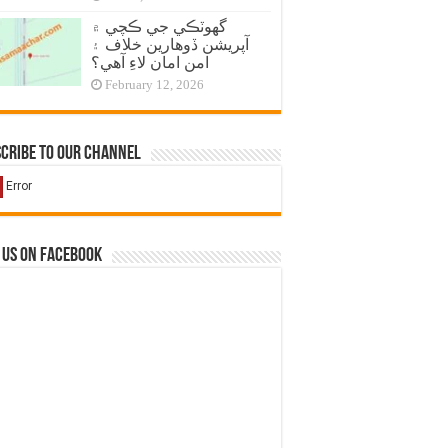
گهوٽڪي جي ڪچي ۾
آپريشن ڏوهارين خلاف ۽
امن امان لاءِ آهي؟
February 12, 2026
cribe to our Channel
 us on Facebook