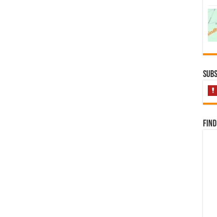
Subs
Find