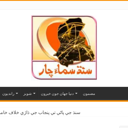
مضمون
دنيا جهان جون خبرون
شوبز
رانديون
سنڌ جي پاڻي تي پنجاب جي ڌاڙي خلاف خاموش