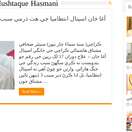
 Mushtaque Hasmani
R
آغا خان اسپتال انتظاميا جي هٺ ڌرمي سبب
ڪراچي( سنڌ سماءَ چار نيوز) سينئر صحافي
مشتاق هاشماڻي ڪراچي جي خانگي اسپتال
آغا خان ۾ علاج دوران 17 لک رپين جي رقم جو
بندوبست نه ڪري سگهڻ سبب زندگي جي
جنگ هارائي. وارثن جو چوڻ آهي ته اسپتال
انتظاميا، بل ادا ڪرڻ دير سبب 3 ڏينهن تائين
مشتاق جون …
Read More »
جي