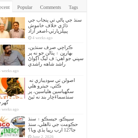
ecent
Popular
Comments
Tags
سنڌ جي پاڻي تي پنجاب جي
ڌاڙي خلاف خاموش
پيپلزپارٽي-اصغر آزاد
4 weeks ago
ڪراچي صرف سنڌين،
بهارين ۽ پٺاڻن جو نه پر
سڀني جو آهي: ف ليگ اڳواڻ
راشد شاهه راشدي
4 weeks ago
اصولن تي سوديبازي نه
ڪئي، جيترو هلي
سگهياسين هلياسين، پر
سنڌسماءَچار بند نه ٿيڻ
گهر
4 weeks ago
سيپڪو، حيسڪو ۽ سنڌ
حڪومت جي نااهلي، سنڌ
جا127 ارب رپيا ٻڏي ويا؟
June 2, 2026