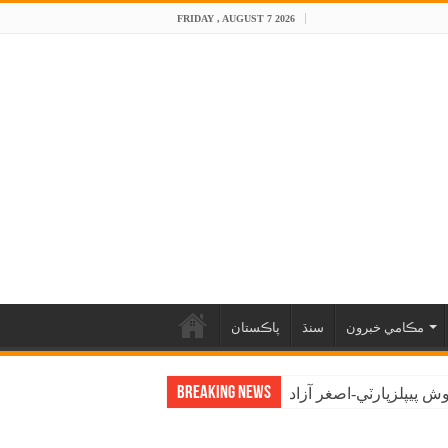
FRIDAY , AUGUST 7 2026
مڪامي خبرون
سنڌ
پاڪستان
Breaking News
 پيپلزپارٽي-اصغر آزاد