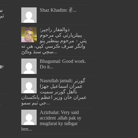
س
Shaz Khadim: ✌️...
تي
ذوالفقار راڄپر:
پيپلزپارٽي کي مرحوم
ڀٽي ۽ مرحوم بينظير ڀٽو
وانگر صرف ڪرسي کپي، هي ته
سڄي سنڌ وڪڻ...
Bhagumal: Good work.
به
Do it...
ج
Nasrullah jamali: گورنر
عمران اسماعيل جھڙا
نااهل گورنر سميت
عمران خان وزير اعظم پاڪستان
جي ٽيم سمو...
س
Azizhalai: Very said
accident .allah pak sy
mugfarat ky talbgar
hen...