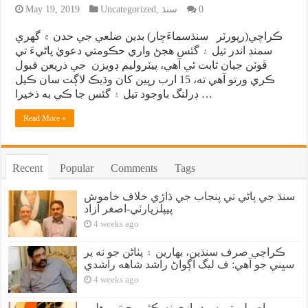
0
سنڌ
,
Uncategorized
May 19, 2019
ڪراچي(رپورٽر سنڌسماءَچار) بدين ضلعي جي حدن ۾ گهري
سمنڊ اندر تيل ۽ گئس هجڻ واري حڪومتي دعويٰ پاڻيءَ تي
ڦوٽن جيان ثابت ٿي آهي، پيٽروليم ڊويزن جي ذريعن قبول
ڪري ورتو آهي ته، 15 ارب رپين کان وڌيڪ لاڳت سان ڪيل
ڊرلنگ باوجود تيل ۽ گئس جا ڪي به ذخيرا …
Read More »
Recent
Popular
Comments
Tags
سنڌ جي پاڻي تي پنجاب جي ڌاڙي خلاف خاموش
پيپلزپارٽي-اصغر آزاد
4 weeks ago
ڪراچي صرف سنڌين، بهارين ۽ پٺاڻن جو نه پر
سڀني جو آهي: ف ليگ اڳواڻ راشد شاهه راشدي
4 weeks ago
اصولن تي سوديبازي نه ڪئي، جيترو هلي