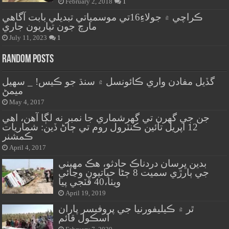
February 2, 2018
1
ڪراچي ۾ جولاءِ16تي موسمياتي تبديلي بابت آگاهي
مارچ جون تياريون جاري
July 11, 2023
1
Random Posts
گڏيل مفادن واري ڪائونسل ۾ سنڌ جو ڪيس! _ سهيل
ميمڻ
May 4, 2017
جن جي گهرن تي گهرشماري جا نمبر نه لڳا آهن، اهي
12 اپريل تائين ڪنٽرول روم تي ڄاڻ ڏين: شماريات
ڪمشنر
April 4, 2017
بدين ڀرسان دردناڪ حادثو، هڪ مهيني
جي ٻارڙي سميت 8 ڄڻا حياتيون وڃائي
ويٺا،40 ڦٽجي پيا
April 19, 2019
ٿر ۾ ڪيليفورنيا جي پروفيسر پاران
اسڪول قائم