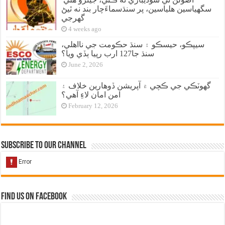
سگهياسين هلياسين، پر سنڌسماءَچار بند نه ٿيڻ
گهرجي
4 weeks ago
سيپڪو، حيسڪو ۽ سنڌ حڪومت جي نااهلي،
سنڌ جا127 ارب رپيا ٻڏي ويا؟
June 2, 2026
گهوٽڪي جي ڪچي ۾ آپريشن ڏوهارين خلاف ۽
امن امان لاءِ آهي؟
February 12, 2026
Subscribe to our Channel
Find us on Facebook