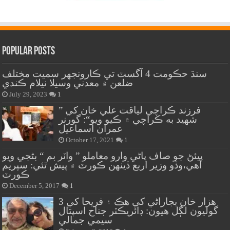
Popular Posts
سنڌ حڪومت 4 آگسٽ تي ڪارونجهر سميت مختلف
ضلعن ۾ معدني وسيلا نيلام ڪندي
July 29, 2023
1
” فرزند ڪراچي لياقت علي خان کي
شهيد به ڪراچي ۾ ڪيو ويو“: گورنر
عمران اسماعيل
October 17, 2021
1
پيئڻ جو صاف پاڻي وارو معاملو ” واٽر بم “ بڻجي ويو
آهي،وڏو وزير اربع ڏينهن ڪورٽ ۾ پيش ٿئي: سپريم
ڪورٽ
December 5, 2017
1
هزار خان بجاراڻي کي هڪ ۽ فريحا کي 3
گوليون لڳل هيون: ڊائريڪٽر جناح اسپتال
سيمي جمالي