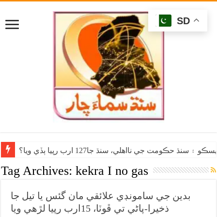
SD
۽ سنڌ حڪومت جي نااهلي، سنڌ جا127 ارب رپيا ٻڏي ويا؟
Tag Archives:
kekra I no gas
بدين جي سامونڊي علائقي مان گئس يا تيل جا
ذخيرا-پاڻي تي ڦوٽا، 15ارب رپيا لڙهي ويا