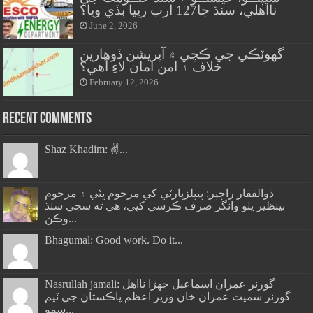
نااهلي، سنڌ جا127 ارب رپيا ٻڏي ويا؟
June 2, 2026
گهوٽڪي جي ڪچي ۾ آپريشن ڏوهارين
خلاف ۽ امن امان لاءِ آهي؟
February 12, 2026
Recent Comments
Shaz Khadim: ✌️...
ذوالفقار راڄپر: پيپلزپارٽي کي مرحوم ڀٽي ۽ مرحوم
بينظير ڀٽو وانگر صرف ڪرسي کپي، هي ته سڄي سنڌ
وڪڻ...
Bhagumal: Good work. Do it...
Nasrullah jamali: گورنر عمران اسماعيل جھڙا نااهل
گورنر سميت عمران خان وزير اعظم پاڪستان جي ٽيم
سمو...