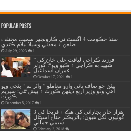
Popular Posts
سنڌ حڪومت 4 آگسٽ تي ڪارونجهر سميت مختلف
ضلعن ۾ معدني وسيلا نيلام ڪندي
July 29, 2023
1
” فرزند ڪراچي لياقت علي خان کي
شهيد به ڪراچي ۾ ڪيو ويو“: گورنر
عمران اسماعيل
October 17, 2021
1
پيئڻ جو صاف پاڻي وارو معاملو ” واٽر بم “ بڻجي ويو
آهي،وڏو وزير اربع ڏينهن ڪورٽ ۾ پيش ٿئي: سپريم
ڪورٽ
December 5, 2017
1
هزار خان بجاراڻي کي هڪ ۽ فريحا کي 3
گوليون لڳل هيون: ڊائريڪٽر جناح اسپتال
سيمي جمالي
February 2, 2018
1