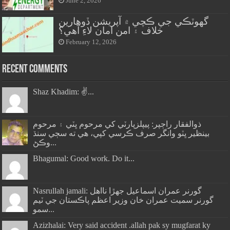
June 2, 2026
گهوٽڪي جي ڪچي ۾ آپريشن ڏوهارين
خلاف ۽ امن امان لاءِ آهي؟
February 12, 2026
Recent Comments
Shaz Khadim: ✌️...
ذوالفقار راڄپر: پيپلزپارٽي کي مرحوم ڀٽي ۽ مرحوم
بينظير ڀٽو وانگر صرف ڪرسي کپي، هي ته سڄي سنڌ
وڪڻ...
Bhagumal: Good work. Do it...
Nasrullah jamali: گورنر عمران اسماعيل جھڙا نااهل
گورنر سميت عمران خان وزير اعظم پاڪستان جي ٽيم
سمو...
Azizhalai: Very said accident .allah pak sy mugfarat ky