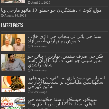
April 21, 2025
مواڇ ڳوٺ ۾ دهشتگردن جو حملو، 10 ماڻهو مارجي ويا
August 14, 2021
Latest Posts
سنڌ جي پاڻي تي پنجاب جي ڌاڙي خلاف
خاموش پيپلزپارٽي-اصغر آزاد
3 weeks ago
ڪراچي صرف سنڌين، بهارين ۽ پٺاڻن جو
نه پر سڀني جو آهي: ف ليگ اڳواڻ راشد
شاهه راشدي
3 weeks ago
اصولن تي سوديبازي نه ڪئي، جيترو هلي
سگهياسين هلياسين، پر سنڌسماءَچار بند
نه ٿيڻ گهرجي
4 weeks ago
سيپڪو، حيسڪو ۽ سنڌ حڪومت جي
نااهلي، سنڌ جا127 ارب رپيا ٻڏي ويا؟