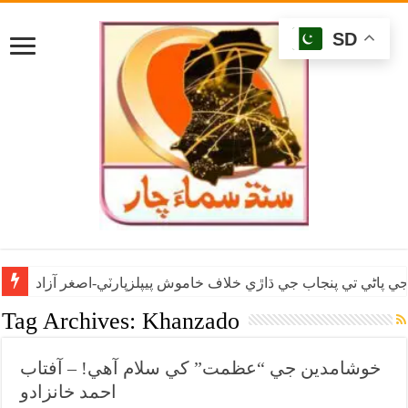
SD
ي پاڻي تي پنجاب جي ڌاڙي خلاف خاموش پيپلزپارٽي-اصغر آزاد
Tag Archives:
Khanzado
خوشامدين جي “عظمت” کي سلام آهي! – آفتاب
احمد خانزادو