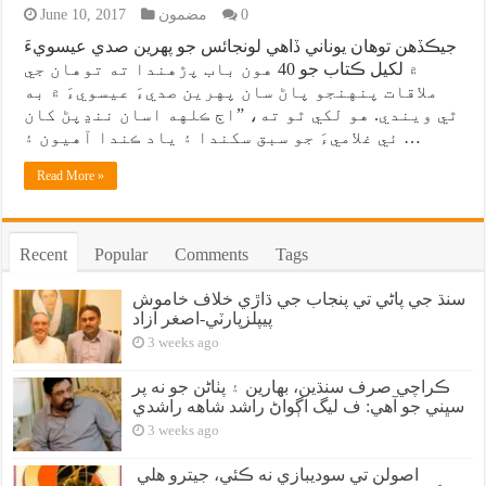
0
مضمون
June 10, 2017
جيڪڏهن توهان يوناني ڏاهي لونجائس جو پهرين صدي عيسويءَ
۾ لکيل ڪتاب جو 40 هون باب پڙهندا ته توهان جي
ملاقات پنهنجو پاڻ سان پهرين صديءَ عيسويءَ ۾ به
ٿي ويندي. هو لکي ٿو ته، ”اڄ ڪلهه اسان ننڍپڻ کان
ئي غلاميءَ جو سبق سکندا ۽ ياد ڪندا آهيون ۽ …
Read More »
Recent
Popular
Comments
Tags
سنڌ جي پاڻي تي پنجاب جي ڌاڙي خلاف خاموش
پيپلزپارٽي-اصغر آزاد
3 weeks ago
ڪراچي صرف سنڌين، بهارين ۽ پٺاڻن جو نه پر
سڀني جو آهي: ف ليگ اڳواڻ راشد شاهه راشدي
3 weeks ago
اصولن تي سوديبازي نه ڪئي، جيترو هلي