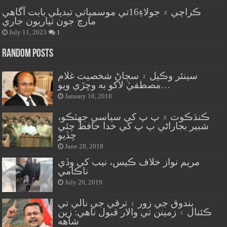
ڪراچي ۾ جولاءِ16تي موسمياتي تبديلي بابت آگاهي
مارچ جون تياريون جاري
July 11, 2023
1
Random Posts
سينئر وڪيل ۽ سڄاڻ شخصيت غلام
مصطفيٰ لاکو به وڇڙي ويو…
January 10, 2018
ڪنڌڪوٽ ۾ پ پ کي سياسي جهٽڪو،
شبير بجاراڻي پ پ کي خدا حافظ چئي
ڇڏيو
June 28, 2018
مريم نواز خلاف ڪيس، نيب کي وڏي
ناڪامي
July 20, 2019
بندوق جي زور ۽ ترقي جي نالي تي
ڪئنال ۽ زمينن تي والار قبول ناهي: زين
شاهه