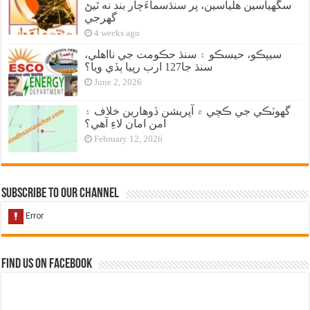
سگهياسين هلياسين، پر سنڌسماءَچار بند نه ٿيڻ
گهرجي
4 weeks ago
سيپڪو، حيسڪو ۽ سنڌ حڪومت جي نااهلي،
سنڌ جا127 ارب رپيا ٻڏي ويا؟
June 2, 2026
گهوٽڪي جي ڪچي ۾ آپريشن ڏوهارين خلاف ۽
امن امان لاءِ آهي؟
February 12, 2026
Subscribe to our Channel
Find us on Facebook