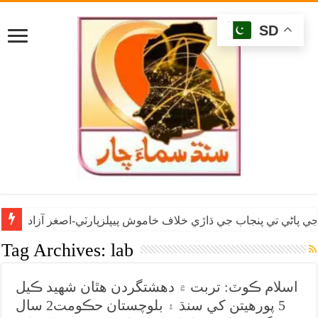
SD
ي پاڻي تي پنجاب جي ڌاڙي خلاف خاموش پيپلزپارٽي-اصغر آزاد
Tag Archives:
lab
اسلام ڪوٽ: تربت ۾ دهشتگردن هٿان شهيد ڪيل
5 پورهيتن کي سنڌ ۽ بلوچستان حڪومت2 سال