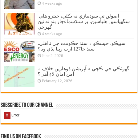
4 weeks ago
اصولن تي سوديبازي نه ڪئي، جيترو هلي
سگهياسين هلياسين، پر سنڌسماءَچار بند نه ٿيڻ
گهرجي
4 weeks ago
سيپڪو، حيسڪو ۽ سنڌ حڪومت جي نااهلي،
سنڌ جا127 ارب رپيا ٻڏي ويا؟
June 2, 2026
گهوٽڪي جي ڪچي ۾ آپريشن ڏوهارين خلاف ۽
امن امان لاءِ آهي؟
February 12, 2026
Subscribe to our Channel
Find us on Facebook