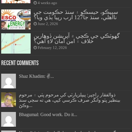
4 weeks ago
سيپڪو، حيسڪو ۽ سنڌ حڪومت جي
نااهلي، سنڌ جا127 ارب رپيا ٻڏي ويا؟
June 2, 2026
گهوٽڪي جي ڪچي ۾ آپريشن ڏوهارين
خلاف ۽ امن امان لاءِ آهي؟
February 12, 2026
Recent Comments
Shaz Khadim: ✌️...
ذوالفقار راڄپر: پيپلزپارٽي کي مرحوم ڀٽي ۽ مرحوم
بينظير ڀٽو وانگر صرف ڪرسي کپي، هي ته سڄي سنڌ
وڪڻ...
Bhagumal: Good work. Do it...