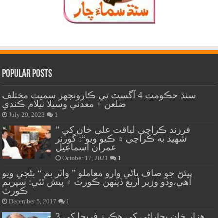
Popular Posts
سنڌ حڪومت 4 آگسٽ تي ڪارونجهر سميت مختلف
ضلعن ۾ معدني وسيلا نيلام ڪندي
July 29, 2023
1
” فرزند ڪراچي لياقت علي خان کي
شهيد به ڪراچي ۾ ڪيو ويو“: گورنر
عمران اسماعيل
October 17, 2021
1
پيئڻ جو صاف پاڻي وارو معاملو ” واٽر بم “ بڻجي ويو
آهي،وڏو وزير اربع ڏينهن ڪورٽ ۾ پيش ٿئي: سپريم
ڪورٽ
December 5, 2017
1
هزار خان بجاراڻي کي هڪ ۽ فريحا کي 3