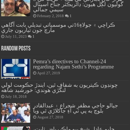
گوليون لڳل هيون: ڊائريڪٽر جناح اسپتال
سيمي جمالي
February 2, 2018
1
ڪراچي ۾ جولاءِ16تي موسمياتي تبديلي بابت آگاهي
مارچ جون تياريون جاري
July 11, 2023
1
Random Posts
Pemra’s directives to Channel-24
regarding Najam Sethi’s Programme
April 27, 2019
چونڊون ڪيتريون به شفاف ٿين، ايندڙ حڪومت لولي
لنگڙي هوندي: خورشيد شاهه
July 18, 2018
جيالو حاجي مظفر شجراع ۽ عبدالقادر
بلوچ به پي ٽي آءِ جاکلاڙي ٿي ويا
August 27, 2018
حليم عادل شيخ ٻيو ملڪ رياض ثابت،