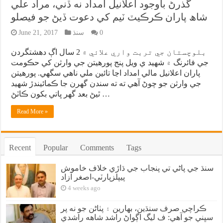
گذرڻ باوجود اعلانيل امداد نه ڏني، مراد علي
شاھ پاران ڪرڪيٽ ٽيم کي دعوت ڏيڻ جو فيصلو
0
سنڌ
June 21, 2017
بلوچستان جي تربت واري علائي ۾ 2 سال اڳ دهشتگردن
جي فائرنگ ۾ شهيد ي ويل پنج پورهيتن جي وارثن کي حڪومت
پاران اعلانيل مالي امداد اڃا تائين ملي ناهي سگهي. پورهيتن
جي وارثن جو چوڻ آهي ته ته سندن گهرن جا ڪمائيندڙ شهيد
ٿيڻ بعد گهر ڀاتي بکون ڪاٽڻ …
Read More »
Recent
Popular
Comments
Tags
سنڌ جي پاڻي تي پنجاب جي ڌاڙي خلاف خاموش
پيپلزپارٽي-اصغر آزاد
4 weeks ago
ڪراچي صرف سنڌين، بهارين ۽ پٺاڻن جو نه پر
سڀني جو آهي: ف ليگ اڳواڻ راشد شاهه راشدي