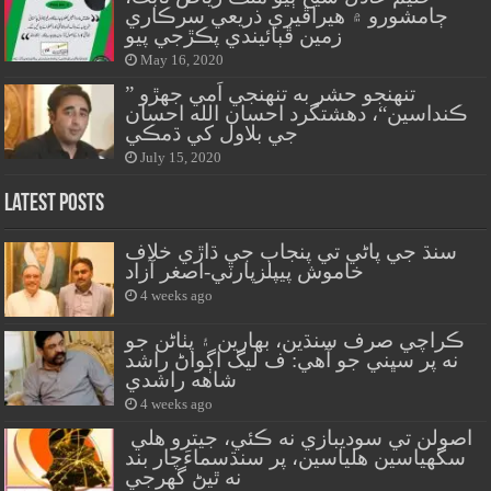
ڄامشورو ۾ هيراڦيري ذريعي سرڪاري
زمين ڦٻائيندي پڪڙجي پيو
May 16, 2020
” تنهنجو حشر به تنهنجي اَمي جهڙو
ڪنداسين“، دهشتگرد احسان الله احسان
جي بلاول کي ڌمڪي
July 15, 2020
Latest Posts
سنڌ جي پاڻي تي پنجاب جي ڌاڙي خلاف
خاموش پيپلزپارٽي-اصغر آزاد
4 weeks ago
ڪراچي صرف سنڌين، بهارين ۽ پٺاڻن جو
نه پر سڀني جو آهي: ف ليگ اڳواڻ راشد
شاهه راشدي
4 weeks ago
اصولن تي سوديبازي نه ڪئي، جيترو هلي
سگهياسين هلياسين، پر سنڌسماءَچار بند
نه ٿيڻ گهرجي