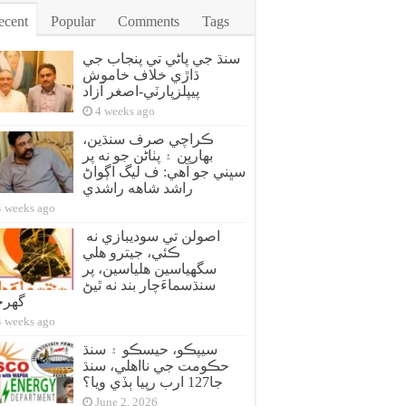
ecent
Popular
Comments
Tags
سنڌ جي پاڻي تي پنجاب جي
ڌاڙي خلاف خاموش
پيپلزپارٽي-اصغر آزاد
4 weeks ago
ڪراچي صرف سنڌين،
بهارين ۽ پٺاڻن جو نه پر
سڀني جو آهي: ف ليگ اڳواڻ
راشد شاهه راشدي
4 weeks ago
اصولن تي سوديبازي نه
ڪئي، جيترو هلي
سگهياسين هلياسين، پر
سنڌسماءَچار بند نه ٿيڻ
گهر
4 weeks ago
سيپڪو، حيسڪو ۽ سنڌ
حڪومت جي نااهلي، سنڌ
جا127 ارب رپيا ٻڏي ويا؟
June 2, 2026