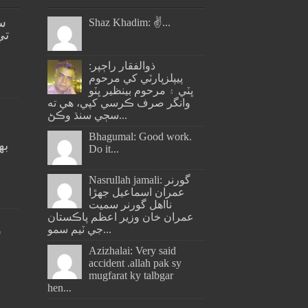
س
Shaz Khadim: ✌️...
تي
ذوالفقار راڄپر:
پيپلزپارٽي کي مرحوم
ڀٽي ۽ مرحوم بينظير ڀٽو
وانگر صرف ڪرسي کپي، هي ته
سڄي سنڌ وڪڻ...
Bhagumal: Good work.
به
Do it...
ج
Nasrullah jamali: گورنر
عمران اسماعيل جھڙا
نااهل گورنر سميت
عمران خان وزير اعظم پاڪستان
جي ٽيم سمو...
س
Azizhalai: Very said
accident .allah pak sy
mugfarat ky talbgar
hen...