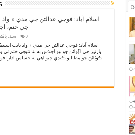
s
R
اسلام آباد: فوجي عدالتن جي مدي ۾ واڌ 
جي ختم، اجلاس ٻيهر 30ج
0
سنڌ
,
پاڪس
اسلام آباد: فوجي عدالتن جي مدي ۾ واڌ بابت اسپي
پارٽيز جي اڳواڻن جو ٻيو اجلاس به بنا نتيجي ختم ٿي 
ڪوٺائڻ جو مطالبو ڪندي چيو آهي ته حساس ادارا فوج
جي