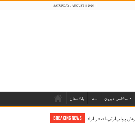
SATURDAY , AUGUST 8 2026
مڪامي خبرون
سنڌ
پاڪستان
Breaking News
 پيپلزپارٽي-اصغر آزاد