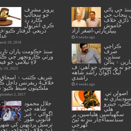
نڌ جي پاڻي
پرويز مشرف
 پنجاب جي
جو سڃاڻپ
ڌاڙي خلاف
ڪارڊ رد
خاموش
ڪري انٽرپول
پيپلزپارٽي-اصغر آزاد
ذريعي گرفتار ڪيو:خ
عدا
4 weeks ago
rch 18, 2018
ڪراچي
صرف
سنڌ حڪومت پاران تاري
سنڌين،
ورثي ڪارونجهر جي ڪٽا
ارين ۽ پٺاڻن
لاءِ نيلامي جو في
و نه پر سڀني جو آهي: ف
ly 24, 2023
ليگ اڳواڻ راشد شاهه
شريف ڪٽنب ۽ اسحاق ڊ
راشدي
خلاف4 ريفرنس داخل 
4 weeks ago
ملڪيتون ضبط ڪيو: ن
اصولن تي
ptember 2, 2017
وديبازي نه
جلال محمود
ڪئي، جيترو
شاهه جي
هلي
اڳواڻي ۾ غير
سگهياسين هلياسين، پر
قانوني طور
سنڌسماءَچار بند نه ٿيڻ
ترسيل پرڏيهين کي شهر
گهرجي
ڏيڻ خلاف احتجاجي تحر