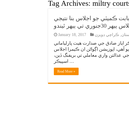
Tag Archives:
miltry court
بابت ڪميٽي جو اجلاس بنا نتيجي
نوري تي ٻيهر ٿيندو
تان
,
ڪراچي ڊويزن
January 18, 2017
ڪر اياز صادق جي صدارت هيٺ پارلياماني
ويو آهي، اپوزيشن اڳواڻن ان ڪيمرا اجلاس
ي عدالتن واري معاملي تي بريفنگ ڏين،
اسپيڪر …
Read More »