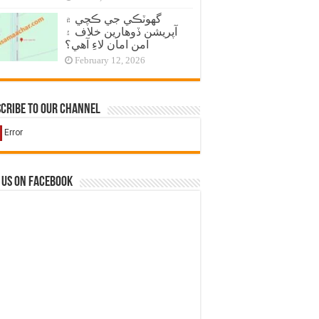
گهوٽڪي جي ڪچي ۾
آپريشن ڏوهارين خلاف ۽
امن امان لاءِ آهي؟
February 12, 2026
cribe to our Channel
 us on Facebook