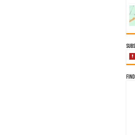
Subs
Find