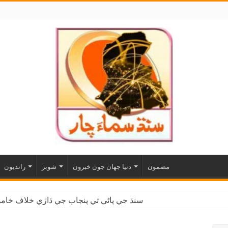
مضمون
دنيا جهان جون خبرون
شوبز
رانديون
سنڌ جي پاڻي تي پنجاب جي ڌاڙي خلاف خاموش