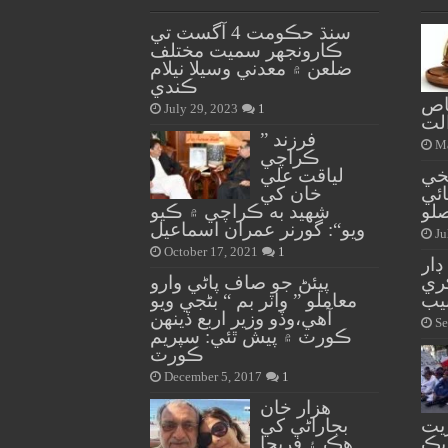
سنڌ حڪومت 4 آگسٽ تي
ڪارونجهر سميت مختلف
ضلعن ۾ معدني وسيلا نيلام
ڪندي
اص
July 29, 2023
1
لت
” فرزند
Ma
ڪراچي
خي
لياقت علي
ئي
خان کي
صلو
شهيد به ڪراچي ۾ ڪيو
ويو“: گورنر عمران اسماعيل
Ju
October 17, 2021
1
ار
ڪري
پيئڻ جو صاف پاڻي وارو
يب
معاملو ” واٽر بم “ بڻجي ويو
آهي،وڏو وزير اربع ڏينهن
Se
ڪورٽ ۾ پيش ٿئي: سپريم
ڪورٽ
December 5, 2017
1
هزار خان
يت
بجاراڻي کي
يڪ
هڪ ۽ فريحا