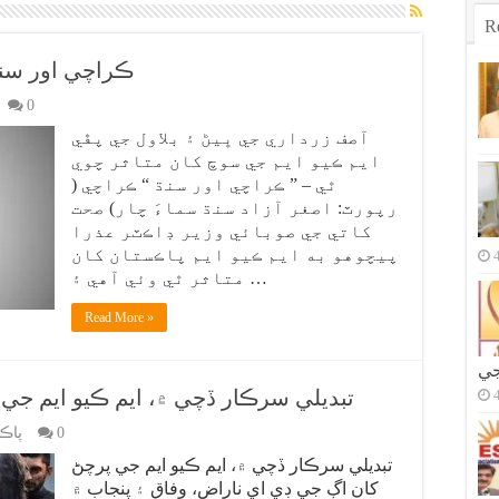
R
” ڪراچي اور سن
0
آصف زرداري جي ڀيڻ ۽ بلاول جي پڦي
ايم ڪيو ايم جي سوچ کان متاثر چوي
ٿي – ” ڪراچي اور سنڌ “ ڪراچي (
رپورٽ: اصغر آزاد سنڌ سماءَ چار) صحت
کاتي جي صوبائي وزير ڊاڪٽر عذرا
پيچوهو به ايم ڪيو ايم پاڪستان کان
متاثر ٿي وئي آهي ۽ …
Read More »
جي
تبديلي سرڪار ڏچي ۾، ايم ڪيو ايم جي
0
پاڪ
تبديلي سرڪار ڏچي ۾، ايم ڪيو ايم جي پرچڻ
کان اڳ جي ڊي اي ناراض، وفاق ۽ پنجاب ۾