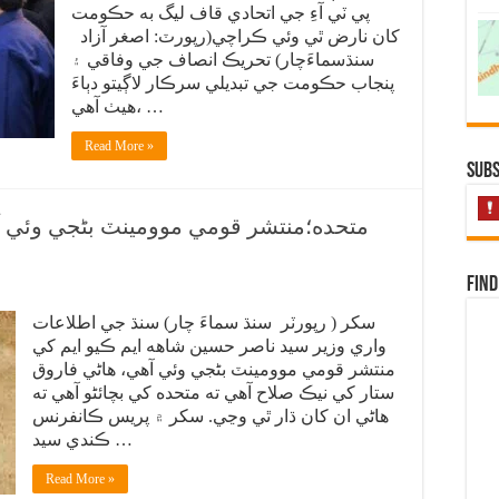
پي ٽي آءِ جي اتحادي قاف ليگ به حڪومت
کان نارض ٿي وئي ڪراچي(رپورٽ: اصغر آزاد
سنڌسماءَچار) تحريڪ انصاف جي وفاقي ۽
پنجاب حڪومت جي تبديلي سرڪار لاڳيتو دٻاءَ
هيٺ آهي، …
Read More »
Subs
متحده؛منتشر قومي موومينٽ بڻجي وئي آ
Find
سکر ( رپورٽر سنڌ سماءَ چار) سنڌ جي اطلاعات
واري وزير سيد ناصر حسين شاهه ايم ڪيو ايم کي
منتشر قومي موومينٽ بڻجي وئي آهي، هاڻي فاروق
ستار کي نيڪ صلاح آهي ته متحده کي بچائڻو آهي ته
هاڻي ان کان ڌار ٿي وڃي. سکر ۾ پريس ڪانفرنس
ڪندي سيد …
Read More »