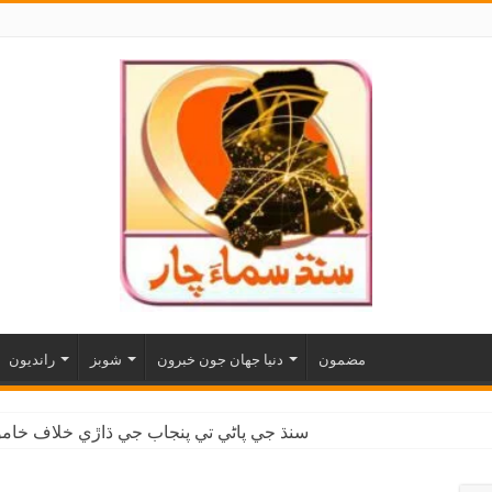
مضمون
دنيا جهان جون خبرون
شوبز
رانديون
سنڌ جي پاڻي تي پنجاب جي ڌاڙي خلاف خاموش