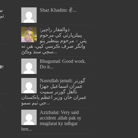
س
Shaz Khadim: ✌️...
تي
ذوالفقار راڄپر:
پيپلزپارٽي کي مرحوم
ڀٽي ۽ مرحوم بينظير ڀٽو
وانگر صرف ڪرسي کپي، هي ته
سڄي سنڌ وڪڻ...
Bhagumal: Good work.
به
Do it...
ج
Nasrullah jamali: گورنر
عمران اسماعيل جھڙا
نااهل گورنر سميت
عمران خان وزير اعظم پاڪستان
جي ٽيم سمو...
س
Azizhalai: Very said
accident .allah pak sy
mugfarat ky talbgar
hen...