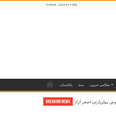
SUNDAY , AUGUST 9 2026
مڪامي خبرون
سنڌ
پاڪستان
Breaking News
 پيپلزپارٽي-اصغر آزاد