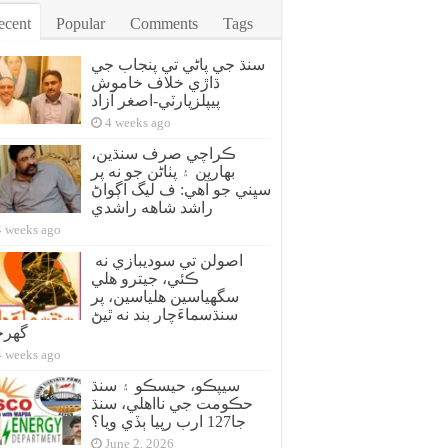
ecent
Popular
Comments
Tags
سنڌ جي پاڻي تي پنجاب جي
ڌاڙي خلاف خاموش
پيپلزپارٽي-اصغر آزاد
4 weeks ago
ڪراچي صرف سنڌين،
بهارين ۽ پٺاڻن جو نه پر
سڀني جو آهي: ف ليگ اڳواڻ
راشد شاهه راشدي
4 weeks ago
اصولن تي سوديبازي نه
ڪئي، جيترو هلي
سگهياسين هلياسين، پر
سنڌسماءَچار بند نه ٿيڻ
گهر
4 weeks ago
سيپڪو، حيسڪو ۽ سنڌ
حڪومت جي نااهلي، سنڌ
جا127 ارب رپيا ٻڏي ويا؟
June 2, 2026