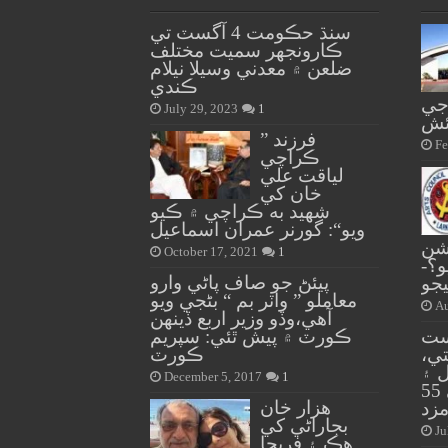
سنڌ حڪومت 4 آگسٽ تي
ڪارونجهر سميت مختلف
ضلعن ۾ معدني وسيلا نيلام
ڪندي
جي
July 29, 2023
1
ئش
” فرزند
Fe
ڪراچي
لياقت علي
خان کي
شهيد به ڪراچي ۾ ڪيو
ويو“: گورنر عمران اسماعيل
يشن
October 17, 2021
1
و؟-
پيئڻ جو صاف پاڻي وارو
جو
معاملو ” واٽر بم “ بڻجي ويو
Au
آهي،وڏو وزير اربع ڏينهن
ست
ڪورٽ ۾ پيش ٿئي: سپريم
تي،
ڪورٽ
 ۽
December 5, 2017
1
شاهدخاقان عباسي 55
هزار خان
مزد
بجاراڻي کي
Ju
هڪ ۽ فريحا