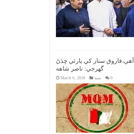
هي،فاروق ستار کي پارٽي ڇڏڻ
گهرجي: ناصر شاهه
0
سنڌ
March 6, 2018