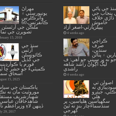
نڌ جي پاڻي
مهراڻ
 پنجاب جي
يونيورسٽي ۾
ڌاڙي خلاف
واٽرڪلرس
خاموش
ڪانفرنس،60
پيپلزپارٽي-اصغر آزاد
ملڪن جي آرٽسٽن 
تصويرن جي نما
4 weeks ago
bruary 15, 2018
ڪراچي
صرف
سنڌ جي
سنڌين،
آرٽس
ارين ۽ پٺاڻن
ڪائونسلن
و نه پر سڀني جو آهي: ف
جي گڏيل
ليگ اڳواڻ راشد شاهه
فورم يا ڪوآرڊين
راشدي
ڪميٽيءَ جو حشر ڇا ٿي
اسحاق سمي
4 weeks ago
gust 15, 2025
اصولن تي
وديبازي نه
پاڪستان جي سيا
ڪئي، جيترو
موروثيت مان نه نڪ
هلي
شهبازشريف مستقل
سگهياسين هلياسين، پر
سنڌسماءَچار بند نه ٿيڻ
ڏينهن لاءِ وزيراعظم نا
گهرجي
ly 29, 2017