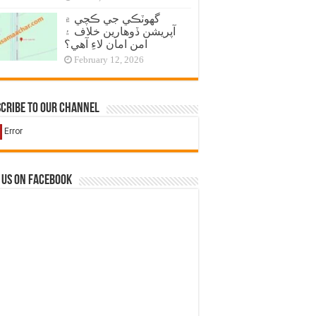
گهوٽڪي جي ڪچي ۾
آپريشن ڏوهارين خلاف ۽
امن امان لاءِ آهي؟
February 12, 2026
cribe to our Channel
 us on Facebook