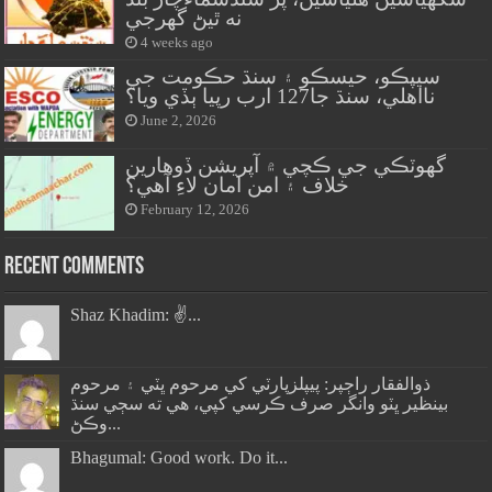
نه ٿيڻ گهرجي
4 weeks ago
سيپڪو، حيسڪو ۽ سنڌ حڪومت جي
نااهلي، سنڌ جا127 ارب رپيا ٻڏي ويا؟
June 2, 2026
گهوٽڪي جي ڪچي ۾ آپريشن ڏوهارين
خلاف ۽ امن امان لاءِ آهي؟
February 12, 2026
Recent Comments
Shaz Khadim: ✌️...
ذوالفقار راڄپر: پيپلزپارٽي کي مرحوم ڀٽي ۽ مرحوم
بينظير ڀٽو وانگر صرف ڪرسي کپي، هي ته سڄي سنڌ
وڪڻ...
Bhagumal: Good work. Do it...