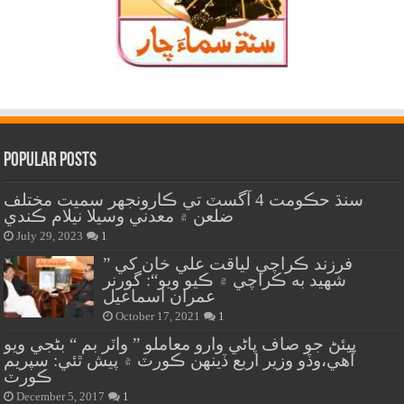
Popular Posts
سنڌ حڪومت 4 آگسٽ تي ڪارونجهر سميت مختلف
ضلعن ۾ معدني وسيلا نيلام ڪندي
July 29, 2023
1
” فرزند ڪراچي لياقت علي خان کي
شهيد به ڪراچي ۾ ڪيو ويو“: گورنر
عمران اسماعيل
October 17, 2021
1
پيئڻ جو صاف پاڻي وارو معاملو ” واٽر بم “ بڻجي ويو
آهي،وڏو وزير اربع ڏينهن ڪورٽ ۾ پيش ٿئي: سپريم
ڪورٽ
December 5, 2017
1