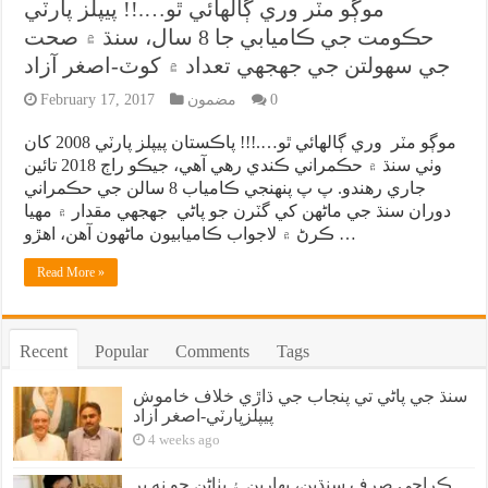
موڳو مٽر وري ڳالهائي ٿو….!! پيپلز پارٽي
حڪومت جي ڪاميابي جا 8 سال، سنڌ ۾ صحت
جي سهولتن جي جهجهي تعداد ۾ کوٽ-اصغر آزاد
0
مضمون
February 17, 2017
موڳو مٽر وري ڳالهائي ٿو….!!! پاڪستان پيپلز پارٽي 2008 کان
وٺي سنڌ ۾ حڪمراني ڪندي رهي آهي، جيڪو راڄ 2018 تائين
جاري رهندو. پ پ پنهنجي ڪامياب 8 سالن جي حڪمراني
دوران سنڌ جي ماڻهن کي گٽرن جو پاڻي جهجهي مقدار ۾ مهيا
ڪرڻ ۾ لاجواب ڪاميابيون ماڻهون آهن، اهڙو …
Read More »
Recent
Popular
Comments
Tags
سنڌ جي پاڻي تي پنجاب جي ڌاڙي خلاف خاموش
پيپلزپارٽي-اصغر آزاد
4 weeks ago
ڪراچي صرف سنڌين، بهارين ۽ پٺاڻن جو نه پر