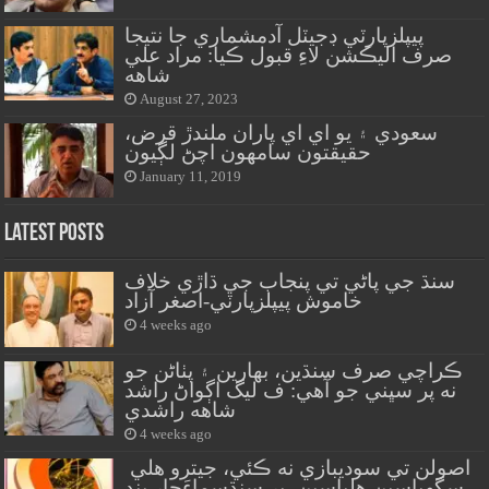
پيپلزپارٽي ڊجيٽل آدمشماري جا نتيجا
صرف اليڪشن لاءِ قبول ڪيا: مراد علي
شاهه
August 27, 2023
سعودي ۽ يو اي اي پاران ملندڙ قرض،
حقيقتون سامهون اچڻ لڳيون
January 11, 2019
Latest Posts
سنڌ جي پاڻي تي پنجاب جي ڌاڙي خلاف
خاموش پيپلزپارٽي-اصغر آزاد
4 weeks ago
ڪراچي صرف سنڌين، بهارين ۽ پٺاڻن جو
نه پر سڀني جو آهي: ف ليگ اڳواڻ راشد
شاهه راشدي
4 weeks ago
اصولن تي سوديبازي نه ڪئي، جيترو هلي
سگهياسين هلياسين، پر سنڌسماءَچار بند