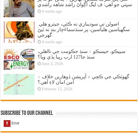
سڀني جو آهي: ف ليگ اڳواڻ راشد شاهه راشدي
4 weeks ago
اصولن تي سوديبازي نه ڪئي، جيترو هلي
سگهياسين هلياسين، پر سنڌسماءَچار بند نه ٿيڻ
گهرجي
4 weeks ago
سيپڪو، حيسڪو ۽ سنڌ حڪومت جي نااهلي،
سنڌ جا127 ارب رپيا ٻڏي ويا؟
June 2, 2026
گهوٽڪي جي ڪچي ۾ آپريشن ڏوهارين خلاف ۽
امن امان لاءِ آهي؟
February 12, 2026
Subscribe to our Channel