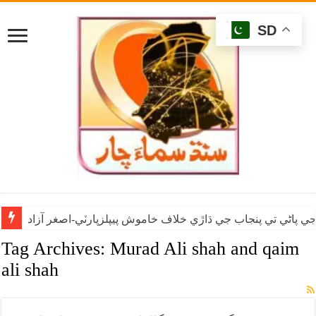
SD
ي پاڻي تي پنجاب جي ڌاڙي خلاف خاموش پيپلزپارٽي-اصغر آزاد
Tag Archives:
Murad Ali shah and qaim
ali shah