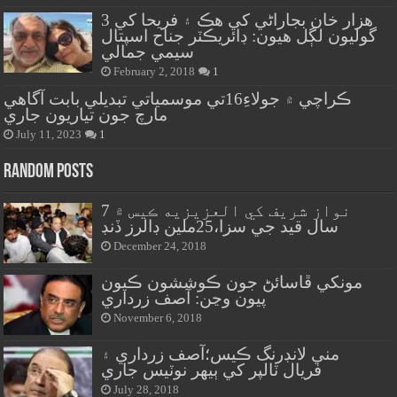
هزار خان بجاراڻي کي هڪ ۽ فريحا کي 3
گوليون لڳل هيون: ڊائريڪٽر جناح اسپتال
سيمي جمالي
February 2, 2018
1
ڪراچي ۾ جولاءِ16تي موسمياتي تبديلي بابت آگاهي
مارچ جون تياريون جاري
July 11, 2023
1
Random Posts
نواز شريف کي العزيزيه ڪيس ۾ 7
سال قيد جي سزا،25ملين ڊالرز ڏنڊ
December 24, 2018
مونکي ڦاسائڻ جون ڪوششون ڪيون
پيون وڃن: آصف زرداري
November 6, 2018
مني لانڊرنگ ڪيس؛آصف زرداري ۽
فريال ٽالپر کي ٻيهر نوٽيس جاري
July 28, 2018