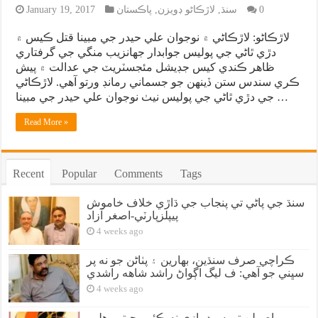
0
سنڌ
,
لاڙڪاڻو ڊويزن
,
پاڪستان
January 19, 2017
لاڙڪاڻو: لاڙڪاڻي ۾ نوجوان علي حيدر جي مبينا قتل ڪيس ۾
دڙي ٿاڻي جي پوليس جوابدار جهانزيب منگي جي گرفتاري
ظاهر ڪندي کيس جڊيشل مئجسٽريٽ جي عدالت ۾ پيش
ڪري سندس ستن ڏينهن جو جسماني رمانڊ ورتو آهي. لاڙڪاڻي
جي دڙي ٿاڻي جي پوليس نيٺ نوجوان علي حيدر جي مبينا …
Read More »
Recent
Popular
Comments
Tags
سنڌ جي پاڻي تي پنجاب جي ڌاڙي خلاف خاموش
پيپلزپارٽي-اصغر آزاد
4 weeks ago
ڪراچي صرف سنڌين، بهارين ۽ پٺاڻن جو نه پر
سڀني جو آهي: ف ليگ اڳواڻ راشد شاهه راشدي
4 weeks ago
اصولن تي سوديبازي نه ڪئي، جيترو هلي