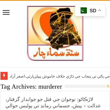
SD
ي پاڻي تي پنجاب جي ڌاڙي خلاف خاموش پيپلزپارٽي-اصغر آزاد
Tag Archives:
murderer
لاڙڪاڻو: نوجوان جي قتل جو جوابدار گرفتار،
عدالت ۾ پيش، جسماني رمانڊ تي پوليس حوالي