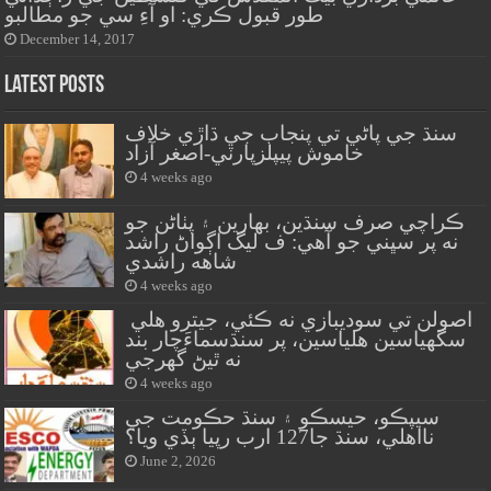
طور قبول ڪري: او آءِ سي جو مطالبو
December 14, 2017
Latest Posts
سنڌ جي پاڻي تي پنجاب جي ڌاڙي خلاف
خاموش پيپلزپارٽي-اصغر آزاد
4 weeks ago
ڪراچي صرف سنڌين، بهارين ۽ پٺاڻن جو
نه پر سڀني جو آهي: ف ليگ اڳواڻ راشد
شاهه راشدي
4 weeks ago
اصولن تي سوديبازي نه ڪئي، جيترو هلي
سگهياسين هلياسين، پر سنڌسماءَچار بند
نه ٿيڻ گهرجي
4 weeks ago
سيپڪو، حيسڪو ۽ سنڌ حڪومت جي
نااهلي، سنڌ جا127 ارب رپيا ٻڏي ويا؟
June 2, 2026