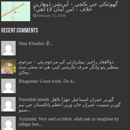
گهوٽڪي جي ڪچي ۾ آپريشن ڏوهارين
خلاف ۽ امن امان لاءِ آهي؟
February 12, 2026
Recent Comments
Shaz Khadim: ✌️...
ذوالفقار راڄپر: پيپلزپارٽي کي مرحوم ڀٽي ۽ مرحوم
بينظير ڀٽو وانگر صرف ڪرسي کپي، هي ته سڄي سنڌ
وڪڻ...
Bhagumal: Good work. Do it...
Nasrullah jamali: گورنر عمران اسماعيل جھڙا نااهل
گورنر سميت عمران خان وزير اعظم پاڪستان جي ٽيم
سمو...
Azizhalai: Very said accident .allah pak sy mugfarat ky
talbgar hen...