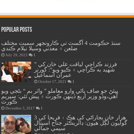
Popular Posts
سنڌ حڪومت 4 آگسٽ تي ڪارونجهر سميت مختلف
ضلعن ۾ معدني وسيلا نيلام ڪندي
July 29, 2023
1
” فرزند ڪراچي لياقت علي خان کي
شهيد به ڪراچي ۾ ڪيو ويو“: گورنر
عمران اسماعيل
October 17, 2021
1
پيئڻ جو صاف پاڻي وارو معاملو ” واٽر بم “ بڻجي ويو
آهي،وڏو وزير اربع ڏينهن ڪورٽ ۾ پيش ٿئي: سپريم
ڪورٽ
December 5, 2017
1
هزار خان بجاراڻي کي هڪ ۽ فريحا کي 3
گوليون لڳل هيون: ڊائريڪٽر جناح اسپتال
سيمي جمالي