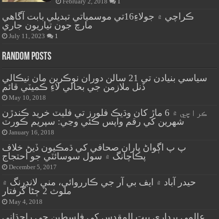
February 2, 2018
1
ڪراچي ۾ جولاءِ16تي موسمياتي تبديلي بابت آگاهي
مارچ جون تياريون جاري
July 11, 2023
1
Random Posts
سياسي بنيادن تي 21 سالن دوران نوڪرين مان نيڪالي
ڏنل ملازمن جي بحالي لاءِ ڪميٽي قائم
May 10, 2018
ڪراچي ۾ 6 ماڙ کان وڌيڪ فلورز تي فليٽ خريد ڪندڙن
شهرين کي رقم واپس ڪئي وڃي: سپريم ڪورٽ
January 16, 2018
پ پ اڳواڻ پاران صحافي کي ڌمڪيون ڏيڻ خلاف
پڪاچانگ ۾ سول سوسائٽي جو احتجاج
December 5, 2017
حيدر آباد ۾ ايف بي آر جي ڪارروائي، مني لانڊرنگ ۾
ملوث 2 ڄڻا گرفتار
May 4, 2018
عالمي برداري بيت المقدس کي فلسطين جي راڄڌاني