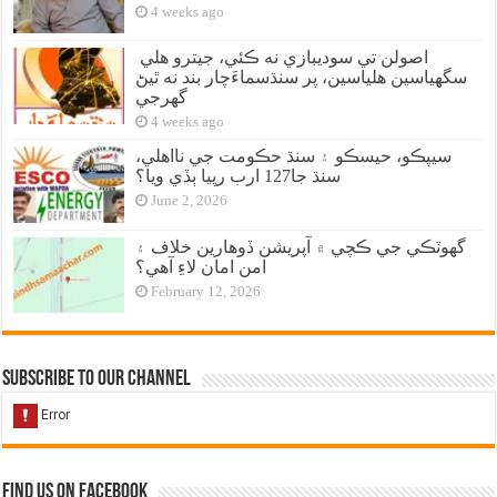
4 weeks ago
اصولن تي سوديبازي نه ڪئي، جيترو هلي
سگهياسين هلياسين، پر سنڌسماءَچار بند نه ٿيڻ
گهرجي
4 weeks ago
سيپڪو، حيسڪو ۽ سنڌ حڪومت جي نااهلي،
سنڌ جا127 ارب رپيا ٻڏي ويا؟
June 2, 2026
گهوٽڪي جي ڪچي ۾ آپريشن ڏوهارين خلاف ۽
امن امان لاءِ آهي؟
February 12, 2026
Subscribe to our Channel
Find us on Facebook