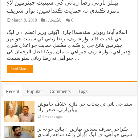
پيپلز پارتي رضا رباني کي سينيٽ چيئرمين لاءِ
نامزد ڪندي ته حمايت ڪنداسين: نواز شريف
0
پاڪستان
March 8, 2018
اسلام آباد( رپورٽر سنڌسماءَچار) اڳوڻي وزير اعظم ۽ ن ليگ
جي تاحيات قائد نواز شريف، رضا رباني کي سينيٽ جو ٻيهر
چيئرمين بڻائڻ جي آڇ ڪندي مڪمل حمايت جو اعلان ڪري
ڇڏيو آهي، نواز شريف چيو آهي ته مان مولانا فضل الرحمان کي
چيو آهي ته رضا رباني سٺو سينيٽ …
Read More »
Recent
Popular
Comments
Tags
سنڌ جي پاڻي تي پنجاب جي ڌاڙي خلاف خاموش
پيپلزپارٽي-اصغر آزاد
4 weeks ago
ڪراچي صرف سنڌين، بهارين ۽ پٺاڻن جو نه پر
سڀني جو آهي: ف ليگ اڳواڻ راشد شاهه راشدي