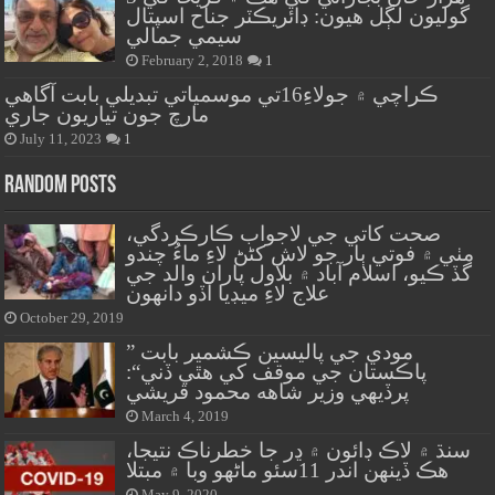
گوليون لڳل هيون: ڊائريڪٽر جناح اسپتال
سيمي جمالي
February 2, 2018
1
ڪراچي ۾ جولاءِ16تي موسمياتي تبديلي بابت آگاهي
مارچ جون تياريون جاري
July 11, 2023
1
Random Posts
صحت کاتي جي لاجواب ڪارڪردگي،
مٺي ۾ فوتي ٻار جو لاش کڻڻ لاءِ ماءُ چندو
گڏ ڪيو، اسلام آباد ۾ بلاول پاران والد جي
علاج لاءِ ميڊيا آڏو دانهون
October 29, 2019
” مودي جي پاليسين ڪشمير بابت
پاڪستان جي موقف کي هٿي ڏني“:
پرڏيهي وزير شاهه محمود قريشي
March 4, 2019
سنڌ ۾ لاڪ ڊائون ۾ ڍر جا خطرناڪ نتيجا،
هڪ ڏينهن اندر 11سئو ماڻهو وبا ۾ مبتلا
May 9, 2020