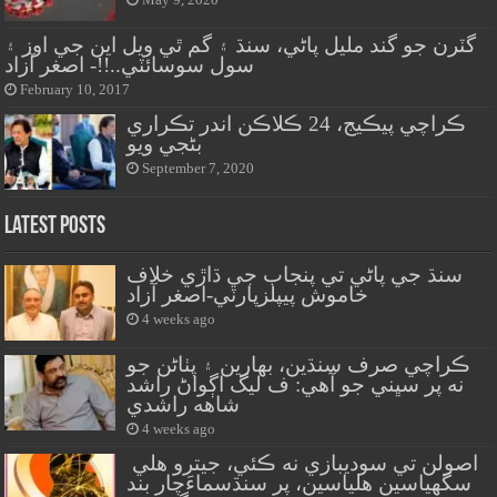
گٽرن جو گند مليل پاڻي، سنڌ ۽ گم ٿي ويل اين جي اوز ۽
سول سوسائٽي..!!- اصغر آزاد
February 10, 2017
ڪراچي پيڪيج، 24 ڪلاڪن اندر تڪراري
بڻجي ويو
September 7, 2020
Latest Posts
سنڌ جي پاڻي تي پنجاب جي ڌاڙي خلاف
خاموش پيپلزپارٽي-اصغر آزاد
4 weeks ago
ڪراچي صرف سنڌين، بهارين ۽ پٺاڻن جو
نه پر سڀني جو آهي: ف ليگ اڳواڻ راشد
شاهه راشدي
4 weeks ago
اصولن تي سوديبازي نه ڪئي، جيترو هلي
سگهياسين هلياسين، پر سنڌسماءَچار بند