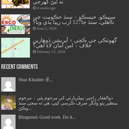
نه ٿيڻ گهرجي
4 weeks ago
سيپڪو، حيسڪو ۽ سنڌ حڪومت جي
نااهلي، سنڌ جا127 ارب رپيا ٻڏي ويا؟
June 2, 2026
گهوٽڪي جي ڪچي ۾ آپريشن ڏوهارين
خلاف ۽ امن امان لاءِ آهي؟
February 12, 2026
Recent Comments
Shaz Khadim: ✌️...
ذوالفقار راڄپر: پيپلزپارٽي کي مرحوم ڀٽي ۽ مرحوم
بينظير ڀٽو وانگر صرف ڪرسي کپي، هي ته سڄي سنڌ
وڪڻ...
Bhagumal: Good work. Do it...