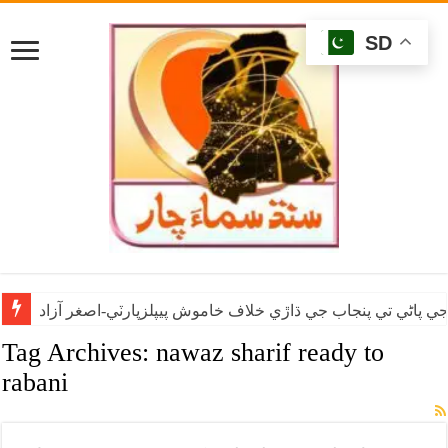
SD
ي پاڻي تي پنجاب جي ڌاڙي خلاف خاموش پيپلزپارٽي-اصغر آزاد
Tag Archives:
nawaz sharif ready to
rabani