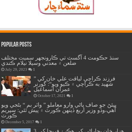
Popular Posts
سنڌ حڪومت 4 آگسٽ تي ڪارونجهر سميت مختلف
ضلعن ۾ معدني وسيلا نيلام ڪندي
July 29, 2023
1
” فرزند ڪراچي لياقت علي خان کي
شهيد به ڪراچي ۾ ڪيو ويو“: گورنر
عمران اسماعيل
October 17, 2021
1
پيئڻ جو صاف پاڻي وارو معاملو ” واٽر بم “ بڻجي ويو
آهي،وڏو وزير اربع ڏينهن ڪورٽ ۾ پيش ٿئي: سپريم
ڪورٽ
December 5, 2017
1
هزار خان بجاراڻي کي هڪ ۽ فريحا کي 3