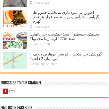
4 weeks ago
اصولن تي سوديبازي نه ڪئي، جيترو هلي
سگهياسين هلياسين، پر سنڌسماءَچار بند نه ٿيڻ
گهرجي
4 weeks ago
سيپڪو، حيسڪو ۽ سنڌ حڪومت جي نااهلي،
سنڌ جا127 ارب رپيا ٻڏي ويا؟
June 2, 2026
گهوٽڪي جي ڪچي ۾ آپريشن ڏوهارين خلاف ۽
امن امان لاءِ آهي؟
February 12, 2026
Subscribe to our Channel
Find us on Facebook