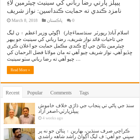
پيپلز پارتي رضا رباني کي سينيٽ چيئرمين لاءِ
نامزد ڪندي ته حمايت ڪنداسين: نواز شريف
0
پاڪستان
March 8, 2018
اسلام آباد( رپورٽر سنڌسماءَچار) اڳوڻي وزير اعظم ۽ ن ليگ
جي تاحيات قائد نواز شريف، رضا رباني کي سينيٽ جو ٻيهر
چيئرمين بڻائڻ جي آڇ ڪندي مڪمل حمايت جو اعلان ڪري
ڇڏيو آهي، نواز شريف چيو آهي ته مان مولانا فضل الرحمان کي
چيو آهي ته رضا رباني سٺو سينيٽ …
Read More »
Recent
Popular
Comments
Tags
سنڌ جي پاڻي تي پنجاب جي ڌاڙي خلاف خاموش
پيپلزپارٽي-اصغر آزاد
4 weeks ago
ڪراچي صرف سنڌين، بهارين ۽ پٺاڻن جو نه پر
سڀني جو آهي: ف ليگ اڳواڻ راشد شاهه راشدي