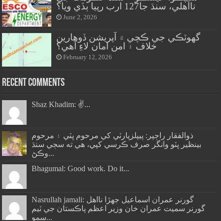
نااهلي، سنڌ جا127 ارب رپيا ٻڏي ويا؟
June 2, 2026
گهوٽڪي جي ڪچي ۾ آپريشن ڏوهارين
خلاف ۽ امن امان لاءِ آهي؟
February 12, 2026
Recent Comments
Shaz Khadim: ✌️...
ذوالفقار راڄپر: پيپلزپارٽي کي مرحوم ڀٽي ۽ مرحوم
بينظير ڀٽو وانگر صرف ڪرسي کپي، هي ته سڄي سنڌ
وڪڻ...
Bhagumal: Good work. Do it...
Nasrullah jamali: گورنر عمران اسماعيل جھڙا نااهل
گورنر سميت عمران خان وزير اعظم پاڪستان جي ٽيم
سمو...