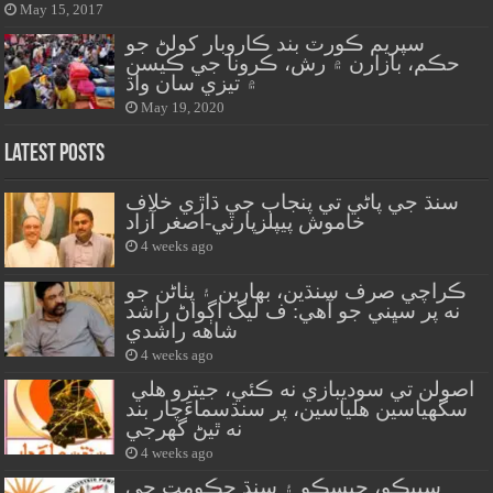
May 15, 2017
سپريم ڪورٽ بند ڪاروبار کولڻ جو
حڪم، بازارن ۾ رش، ڪرونا جي ڪيسن
۾ تيزي سان واڌ
May 19, 2020
Latest Posts
سنڌ جي پاڻي تي پنجاب جي ڌاڙي خلاف
خاموش پيپلزپارٽي-اصغر آزاد
4 weeks ago
ڪراچي صرف سنڌين، بهارين ۽ پٺاڻن جو
نه پر سڀني جو آهي: ف ليگ اڳواڻ راشد
شاهه راشدي
4 weeks ago
اصولن تي سوديبازي نه ڪئي، جيترو هلي
سگهياسين هلياسين، پر سنڌسماءَچار بند
نه ٿيڻ گهرجي
4 weeks ago
سيپڪو، حيسڪو ۽ سنڌ حڪومت جي