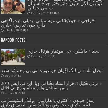
گوليون لڳل هيون: ڊائريڪٽر جناح اسپتال
سيمي جمالي
February 2, 2018
1
ڪراچي ۾ جولاءِ16تي موسمياتي تبديلي بابت آگاهي
مارچ جون تياريون جاري
July 11, 2023
1
Random Posts
سنڌ ۾ ڊاڪٽرن جي موتمار هڙتال جاري
February 16, 2019
فيصل آباد ۾ ن ليگ اڳواڻ جو عورت تي بي رحماڻو تشدد
May 4, 2018
2010۾ ڀرتي ڪيل 8 هزار استاد پڪا ٿي ويا، اين ٽي ايس
پاس استادن وارو معاملو وچ تي ڦاٿل
January 8, 2018
ايندڙ چونڊن ۾ کٽئون يا هارايون، پولنگ اسٽيشنز تي
قبضا ڪري نتيجا وٺي پوءِ اٿنداسين: آصف زرداري