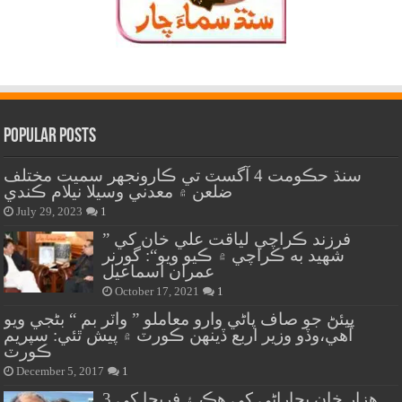
Popular Posts
سنڌ حڪومت 4 آگسٽ تي ڪارونجهر سميت مختلف
ضلعن ۾ معدني وسيلا نيلام ڪندي
July 29, 2023
1
” فرزند ڪراچي لياقت علي خان کي
شهيد به ڪراچي ۾ ڪيو ويو“: گورنر
عمران اسماعيل
October 17, 2021
1
پيئڻ جو صاف پاڻي وارو معاملو ” واٽر بم “ بڻجي ويو
آهي،وڏو وزير اربع ڏينهن ڪورٽ ۾ پيش ٿئي: سپريم
ڪورٽ
December 5, 2017
1
هزار خان بجاراڻي کي هڪ ۽ فريحا کي 3