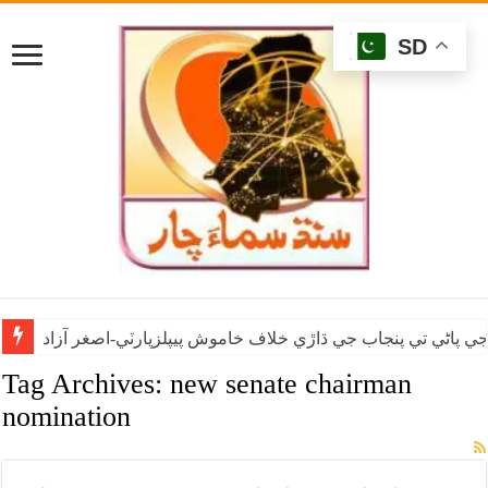
SD
ي پاڻي تي پنجاب جي ڌاڙي خلاف خاموش پيپلزپارٽي-اصغر آزاد
Tag Archives:
new senate chairman
nomination