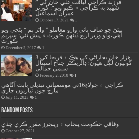
” فرزند ڪراچي لياقت علي خان کي
شهيد به ڪراچي ۾ ڪيو ويو“: گورنر
عمران اسماعيل
October 17, 2021
1
پيئڻ جو صاف پاڻي وارو معاملو ” واٽر بم “ بڻجي ويو
آهي،وڏو وزير اربع ڏينهن ڪورٽ ۾ پيش ٿئي: سپريم
ڪورٽ
December 5, 2017
1
هزار خان بجاراڻي کي هڪ ۽ فريحا کي 3
گوليون لڳل هيون: ڊائريڪٽر جناح اسپتال
سيمي جمالي
February 2, 2018
1
ڪراچي ۾ جولاءِ16تي موسمياتي تبديلي بابت آگاهي
مارچ جون تياريون جاري
July 11, 2023
1
Random Posts
وفاقي حڪومت پنجاب ۾ رينجرز مقرر ڪري ڇڏي
October 27, 2021