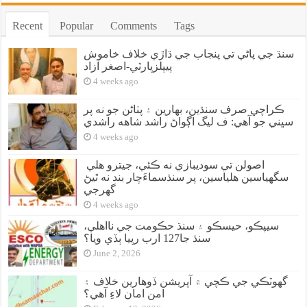
Recent
Popular
Comments
Tags
سنڌ جي پاڻي تي پنجاب جي ڌاڙي خلاف خاموش
پيپلزپارٽي-اصغر آزاد
4 weeks ago
ڪراچي صرف سنڌين، بهارين ۽ پٺاڻن جو نه پر
سڀني جو آهي: ف ليگ اڳواڻ راشد شاهه راشدي
4 weeks ago
اصولن تي سوديبازي نه ڪئي، جيترو هلي
سگهياسين هلياسين، پر سنڌسماءَچار بند نه ٿيڻ
گهرجي
4 weeks ago
سيپڪو، حيسڪو ۽ سنڌ حڪومت جي نااهلي،
سنڌ جا127 ارب رپيا ٻڏي ويا؟
June 2, 2026
گهوٽڪي جي ڪچي ۾ آپريشن ڏوهارين خلاف ۽
امن امان لاءِ آهي؟