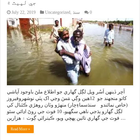
جي لپيٽ ۾
0
سنڌ
,
Uncategorized
July 22, 2019
آچر ڏينهن اَسُر ويل لڳل گهاري جو اطلاع ملڻ باوجود آپاشي
کاتو منجهند جو 12هين وڳي مَسَ وڃي اک پٽي نوشهروفيروز
(خاص نمائندو سنڌسماءِچار) منهڙو وٽان روهڙي ڪئنال کي
لڳل گهارو ٻڌجي ناهي سگهيو، 10 فوٽ جي روڻ اڍائي سئو
فوٽ جي گهاري تائين پهچي ويو، ڪيترائي ڳوٺ ۽ هزارين …
Read More »