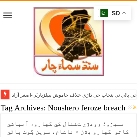
SD
ي پاڻي تي پنجاب جي ڌاڙي خلاف خاموش پيپلزپارٽي-اصغر آزاد
Tag Archives:
Noushero feroze breach
منهڙو؛ روهڙي ڪئنال کي گهارو، آبپاشي
کاتو گهارو ٻڌڻ ۾ ناڪام، سوين ڳوٺ پاڻي