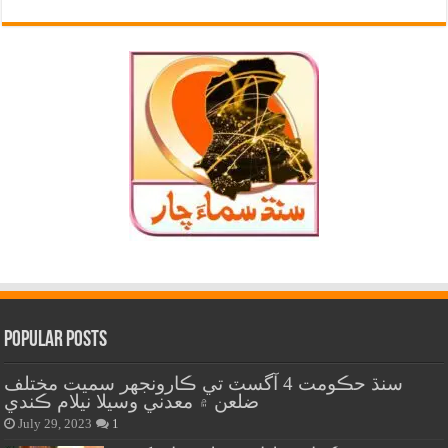
Popular Posts
سنڌ حڪومت 4 آگسٽ تي ڪارونجهر سميت مختلف
ضلعن ۾ معدني وسيلا نيلام ڪندي
July 29, 2023
1