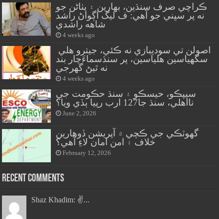
ڪراچي صرف سنڌين، بهارين ۽ پٺاڻن جو
نه پر سڀني جو آهي: ف ليگ اڳواڻ راشد
شاهه راشدي
4 weeks ago
اصولن تي سوديبازي نه ڪئي، جيترو هلي
سگهياسين هلياسين، پر سنڌسماءَچار بند
نه ٿيڻ گهرجي
4 weeks ago
سيپڪو، حيسڪو ۽ سنڌ حڪومت جي
نااهلي، سنڌ جا127 ارب رپيا ٻڏي ويا؟
June 2, 2026
گهوٽڪي جي ڪچي ۾ آپريشن ڏوهارين
خلاف ۽ امن امان لاءِ آهي؟
February 12, 2026
Recent Comments
Shaz Khadim: ✌️...