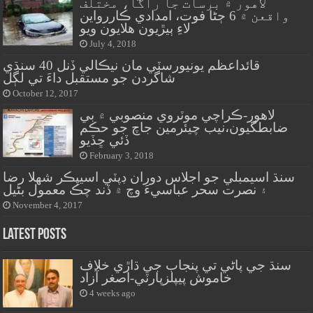
لاهور ۾ برسات جا راڱا، مختلف
واقعن ۾ 6 ڄڻا فوت، امدادي ڪاررواين
لاءِ ٻيڙيون هلايون ويو
July 4, 2018
قائداعظم يونيورسٽي مان نيڪالي ڏنل 40 سنڌي
شاگردن جو مستقبل داءَ تي لڳل
October 12, 2017
لاهور-ڪراچي موٽروي منصوبي ۾ بي
ضابطگيون،نيب چيئرمين جاچ جو حڪم
ڏئي ڇڏيو
February 3, 2018
سنڌ اسيمبلي جو اجلاس دوران ڊپٽي اسيپڪر شهلا رضا
۽ نصرت سحر عباسيءَ وچ ۾ ڏند چڪ معمول بڻيل
November 4, 2017
Latest Posts
سنڌ جي پاڻي تي پنجاب جي ڌاڙي خلاف
خاموش پيپلزپارٽي-اصغر آزاد
4 weeks ago